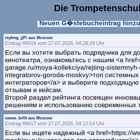
Die Trompetenschu
Neuen G�stebucheintrag hinz
reyting_jjPi aus Moscow
Eintrag #6918 vom 27.07.2026, 04:28:29 Uhr
Если вы хотите выбрать подрядчика для 
кинотеатра, ознакомьтесь с нашим <a href=h
garage.ru/moya-kollekciya/rejting-sistemnyh
integratorov-goroda-moskvy>топ системных
интеграторов</a> и выберите подходящую
отзывам и кейсам.
Второй раздел рейтинга посвящен иннова
решениям и использованию современных т
naves_brOt aus Moscow
Eintrag #6917 vom 27.07.2026, 04:12:14 Uhr
Если вы ищете надежный <a href=https://w