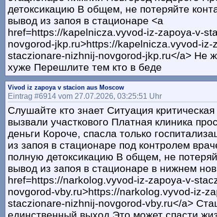
детоксикацию В общем, не потеряйте конт
вывод из запоя в стационаре <a
href=https://kapelnicza.vyvod-iz-zapoya-v-sta
novgorod-jkp.ru>https://kapelnicza.vyvod-iz-
staczionare-nizhnij-novgorod-jkp.ru</a> Не 
хуже Перешлите тем кто в беде
Vivod iz zapoya v stacion aus Moscow
Eintrag #6914 vom 27.07.2026, 03:25:51 Uhr
Слушайте кто знает Ситуация критическая
вызвали участкового Платная клиника пр
деньги Короче, спасла только госпитализ
из запоя в стационаре под контролем вра
полную детоксикацию В общем, не потеря
вывод из запоя в стационаре в нижнем нов
href=https://narkolog.vyvod-iz-zapoya-v-stacz
novgorod-vby.ru>https://narkolog.vyvod-iz-z
staczionare-nizhnij-novgorod-vby.ru</a> Ст
единственный выход Это может спасти жи