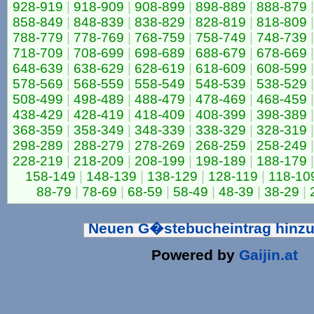
928-919
|
918-909
|
908-899
|
898-889
|
888-879
|
858-849
|
848-839
|
838-829
|
828-819
|
818-809
|
788-779
|
778-769
|
768-759
|
758-749
|
748-739
|
718-709
|
708-699
|
698-689
|
688-679
|
678-669
|
648-639
|
638-629
|
628-619
|
618-609
|
608-599
|
578-569
|
568-559
|
558-549
|
548-539
|
538-529
|
508-499
|
498-489
|
488-479
|
478-469
|
468-459
|
438-429
|
428-419
|
418-409
|
408-399
|
398-389
|
368-359
|
358-349
|
348-339
|
338-329
|
328-319
|
298-289
|
288-279
|
278-269
|
268-259
|
258-249
|
228-219
|
218-209
|
208-199
|
198-189
|
188-179
|
158-149
|
148-139
|
138-129
|
128-119
|
118-10
88-79
|
78-69
|
68-59
|
58-49
|
48-39
|
38-29
|
Neuen G�stebucheintrag hinz
Powered by
Gaijin.at