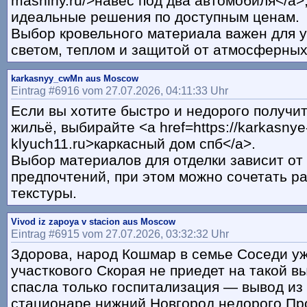
mashiny.ru/>навес под два автомобиля</a>,
идеальные решения по доступным ценам.
Выбор кровельного материала важен для 
светом, теплом и защитой от атмосферных
karkasnyy_cwMn aus Moscow
Eintrag #6916 vom 27.07.2026, 04:11:33 Uhr
Если вы хотите быстро и недорого получи
жильё, выбирайте <a href=https://karkasny
klyuch11.ru>каркасный дом спб</a>.
Выбор материалов для отделки зависит от
предпочтений, при этом можно сочетать р
текстуры.
Vivod iz zapoya v stacion aus Moscow
Eintrag #6915 vom 27.07.2026, 03:32:32 Uhr
Здорова, народ Кошмар в семье Соседи у
участкового Скорая не приедет на такой в
спасла только госпитализация — вывод из 
стационаре нижний Новгород недорого Пр