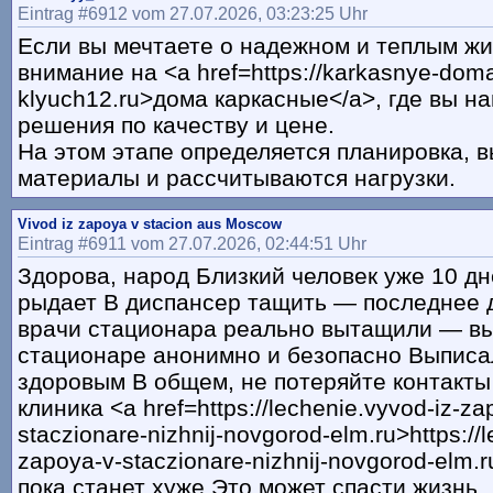
Eintrag #6912 vom 27.07.2026, 03:23:25 Uhr
Если вы мечтаете о надежном и теплым жи
внимание на <a href=https://karkasnye-dom
klyuch12.ru>дома каркасные</a>, где вы н
решения по качеству и цене.
На этом этапе определяется планировка, 
материалы и рассчитываются нагрузки.
Vivod iz zapoya v stacion aus Moscow
Eintrag #6911 vom 27.07.2026, 02:44:51 Uhr
Здорова, народ Близкий человек уже 10 д
рыдает В диспансер тащить — последнее 
врачи стационара реально вытащили — вы
стационаре анонимно и безопасно Выписа
здоровым В общем, не потеряйте контакты
клиника <a href=https://lechenie.vyvod-iz-za
staczionare-nizhnij-novgorod-elm.ru>https://l
zapoya-v-staczionare-nizhnij-novgorod-elm.
пока станет хуже Это может спасти жизнь