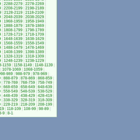
9
|
2288-2279
|
2278-2269
|
9
|
2208-2199
|
2198-2189
|
9
|
2128-2119
|
2118-2109
|
9
|
2048-2039
|
2038-2029
|
9
|
1968-1959
|
1958-1949
|
9
|
1888-1879
|
1878-1869
|
9
|
1808-1799
|
1798-1789
|
9
|
1728-1719
|
1718-1709
|
9
|
1648-1639
|
1638-1629
|
9
|
1568-1559
|
1558-1549
|
9
|
1488-1479
|
1478-1469
|
9
|
1408-1399
|
1398-1389
|
9
|
1328-1319
|
1318-1309
|
9
|
1248-1239
|
1238-1229
|
8-1159
|
1158-1149
|
1148-1139
|
|
1078-1069
|
1068-1059
|
998-989
|
988-979
|
978-969
|
9
|
888-879
|
878-869
|
868-859
|
9
|
778-769
|
768-759
|
758-749
|
9
|
668-659
|
658-649
|
648-639
|
9
|
558-549
|
548-539
|
538-529
|
9
|
448-439
|
438-429
|
428-419
|
9
|
338-329
|
328-319
|
318-309
|
9
|
228-219
|
218-209
|
208-199
|
19
|
118-109
|
108-99
|
98-89
|
8-9
|
8-1