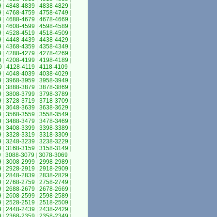
9
|
4848-4839
|
4838-4829
|
9
|
4768-4759
|
4758-4749
|
9
|
4688-4679
|
4678-4669
|
9
|
4608-4599
|
4598-4589
|
9
|
4528-4519
|
4518-4509
|
9
|
4448-4439
|
4438-4429
|
9
|
4368-4359
|
4358-4349
|
9
|
4288-4279
|
4278-4269
|
9
|
4208-4199
|
4198-4189
|
9
|
4128-4119
|
4118-4109
|
9
|
4048-4039
|
4038-4029
|
9
|
3968-3959
|
3958-3949
|
9
|
3888-3879
|
3878-3869
|
9
|
3808-3799
|
3798-3789
|
9
|
3728-3719
|
3718-3709
|
9
|
3648-3639
|
3638-3629
|
9
|
3568-3559
|
3558-3549
|
9
|
3488-3479
|
3478-3469
|
9
|
3408-3399
|
3398-3389
|
9
|
3328-3319
|
3318-3309
|
9
|
3248-3239
|
3238-3229
|
9
|
3168-3159
|
3158-3149
|
9
|
3088-3079
|
3078-3069
|
9
|
3008-2999
|
2998-2989
|
9
|
2928-2919
|
2918-2909
|
9
|
2848-2839
|
2838-2829
|
9
|
2768-2759
|
2758-2749
|
9
|
2688-2679
|
2678-2669
|
9
|
2608-2599
|
2598-2589
|
9
|
2528-2519
|
2518-2509
|
9
|
2448-2439
|
2438-2429
|
9
|
2368-2359
|
2358-2349
|