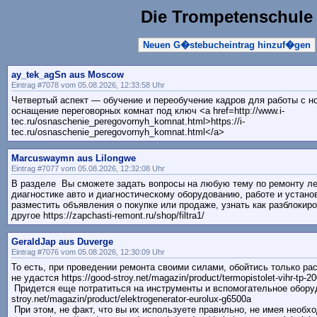
Die Trompetenschule
Neuen G�stebucheintrag hinzuf�gen
ay_tek_agSn aus Moscow
Eintrag #7078 vom 05.08.2026, 12:33:58 Uhr
Четвертый аспект — обучение и переобучение кадров для работы с н
оснащение переговорных комнат под ключ <a href=http://www.i-
tec.ru/osnaschenie_peregovornyh_komnat.html>https://i-
tec.ru/osnaschenie_peregovornyh_komnat.html</a>
Marcuswaymn aus Lilongwe
Eintrag #7077 vom 05.08.2026, 12:32:08 Uhr
В разделе Вы сможете задать вопросы на любую тему по ремонту лег
диагностике авто и диагностическому оборудованию, работе и установ
разместить объявления о покупке или продаже, узнать как разблокир
другое https://zapchasti-remont.ru/shop/filtra1/
GeraldJap aus Duverge
Eintrag #7076 vom 05.08.2026, 12:30:09 Uhr
То есть, при проведении ремонта своими силами, обойтись только р
не удастся https://good-stroy.net/magazin/product/termopistolet-vihr-tp-20
Придется еще потратиться на инструменты и вспомогательное оборудо
stroy.net/magazin/product/elektrogenerator-eurolux-g6500a
При этом, не факт, что вы их используете правильно, не имея необх