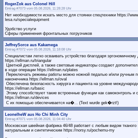
RogerZok aus Colonel Hill
Eintrag #7073 vom 05.08.2026, 11:28:28 Uhr
Нет необходимости искать место для стоянки спецтехники https://www
lesa.ru/specialequipment
Удобство услуги
Сферы применения фронтальных погрузчиков
JeffreySorce aus Kakamega
Eintrag #7072 vom 05.08.2026, 11:18:08 Uhr
Специалистам легко осваивать устройство благодаря эргономичному 
https://ellman.ru/triangular
Цветной дисплей, а также световые индикаторы создают дополнител
в ходе операции https://ellman.ru/plates
Переключать режимы работы можно ножной педалью и/или ручным 
наконечника https://ellman.ru/oval
Обеспечена безопасность хирурга и пациента на уровне международ
https://ellman.ru/basic
Этому способствуют такие встроенные функции как самоконтроль и 
https://ellman.ru/devices
С их помощью обеспечивается на�... (Text wurde gek�rzt!)
LeonelheW aus Ho Chi Minh City
Eintrag #7071 vom 05.08.2026, 11:04:40 Uhr
Московская швейная фабрика 46/48 работает с любым видом тканого 
натуральным и синтетическим https://norsy.ru/pochemu-my