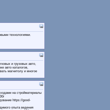
овыми технологиями.
ковых и грузовых авто,
ке авто каталогов,
овать магнитолу и многое
асходами на стройматериалы
00r
вание https://good-
одимого опыта ведения