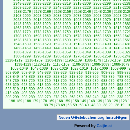
2348-2339
|
2338-2329
|
2328-2319
|
2318-2309
|
2308-2299
|
2298-228
2268-2259
|
2258-2249
|
2248-2239
|
2238-2229
|
2228-2219
|
2218-220
2188-2179
|
2178-2169
|
2168-2159
|
2158-2149
|
2148-2139
|
2138-212
2108-2099
|
2098-2089
|
2088-2079
|
2078-2069
|
2068-2059
|
2058-204
2028-2019
|
2018-2009
|
2008-1999
|
1998-1989
|
1988-1979
|
1978-196
1948-1939
|
1938-1929
|
1928-1919
|
1918-1909
|
1908-1899
|
1898-188
1868-1859
|
1858-1849
|
1848-1839
|
1838-1829
|
1828-1819
|
1818-180
1788-1779
|
1778-1769
|
1768-1759
|
1758-1749
|
1748-1739
|
1738-172
1708-1699
|
1698-1689
|
1688-1679
|
1678-1669
|
1668-1659
|
1658-164
1628-1619
|
1618-1609
|
1608-1599
|
1598-1589
|
1588-1579
|
1578-156
1548-1539
|
1538-1529
|
1528-1519
|
1518-1509
|
1508-1499
|
1498-148
1468-1459
|
1458-1449
|
1448-1439
|
1438-1429
|
1428-1419
|
1418-140
1388-1379
|
1378-1369
|
1368-1359
|
1358-1349
|
1348-1339
|
1338-132
1308-1299
|
1298-1289
|
1288-1279
|
1278-1269
|
1268-1259
|
1258-124
1228-1219
|
1218-1209
|
1208-1199
|
1198-1189
|
1188-1179
|
1178-1169
|
116
1138-1129
|
1128-1119
|
1118-1109
|
1108-1099
|
1098-1089
|
1088-1079
1058-1049
|
1048-1039
|
1038-1029
|
1028-1019
|
1018-1009
|
1008-999
|
968-959
|
958-949
|
948-939
|
938-929
|
928-919
|
918-909
|
908-899
|
898-88
858-849
|
848-839
|
838-829
|
828-819
|
818-809
|
808-799
|
798-789
|
788-77
748-739
|
738-729
|
728-719
|
718-709
|
708-699
|
698-689
|
688-679
|
678-66
638-629
|
628-619
|
618-609
|
608-599
|
598-589
|
588-579
|
578-569
|
568-55
528-519
|
518-509
|
508-499
|
498-489
|
488-479
|
478-469
|
468-459
|
458-44
418-409
|
408-399
|
398-389
|
388-379
|
378-369
|
368-359
|
358-349
|
348-33
308-299
|
298-289
|
288-279
|
278-269
|
268-259
|
258-249
|
248-239
|
238-22
198-189
|
188-179
|
178-169
|
168-159
|
158-149
|
148-139
|
138-129
|
128-1
88-79
|
78-69
|
68-59
|
58-49
|
48-39
|
38-29
|
28-19
|
1
Neuen G�stebucheintrag hinzuf�gen
Powered by
Gaijin.at