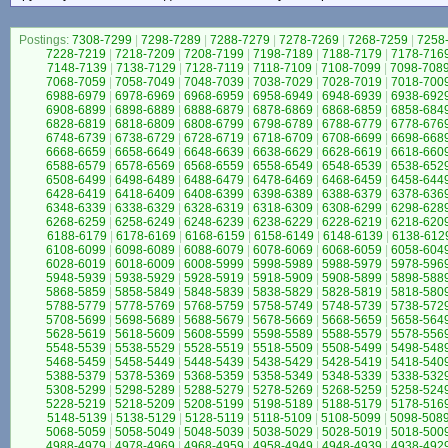
Postings:
7308-7299
|
7298-7289
|
7288-7279
|
7278-7269
|
7268-7259
|
7258
7228-7219
|
7218-7209
|
7208-7199
|
7198-7189
|
7188-7179
|
7178-716
7148-7139
|
7138-7129
|
7128-7119
|
7118-7109
|
7108-7099
|
7098-708
7068-7059
|
7058-7049
|
7048-7039
|
7038-7029
|
7028-7019
|
7018-700
6988-6979
|
6978-6969
|
6968-6959
|
6958-6949
|
6948-6939
|
6938-692
6908-6899
|
6898-6889
|
6888-6879
|
6878-6869
|
6868-6859
|
6858-684
6828-6819
|
6818-6809
|
6808-6799
|
6798-6789
|
6788-6779
|
6778-676
6748-6739
|
6738-6729
|
6728-6719
|
6718-6709
|
6708-6699
|
6698-668
6668-6659
|
6658-6649
|
6648-6639
|
6638-6629
|
6628-6619
|
6618-660
6588-6579
|
6578-6569
|
6568-6559
|
6558-6549
|
6548-6539
|
6538-652
6508-6499
|
6498-6489
|
6488-6479
|
6478-6469
|
6468-6459
|
6458-644
6428-6419
|
6418-6409
|
6408-6399
|
6398-6389
|
6388-6379
|
6378-636
6348-6339
|
6338-6329
|
6328-6319
|
6318-6309
|
6308-6299
|
6298-628
6268-6259
|
6258-6249
|
6248-6239
|
6238-6229
|
6228-6219
|
6218-620
6188-6179
|
6178-6169
|
6168-6159
|
6158-6149
|
6148-6139
|
6138-612
6108-6099
|
6098-6089
|
6088-6079
|
6078-6069
|
6068-6059
|
6058-604
6028-6019
|
6018-6009
|
6008-5999
|
5998-5989
|
5988-5979
|
5978-596
5948-5939
|
5938-5929
|
5928-5919
|
5918-5909
|
5908-5899
|
5898-588
5868-5859
|
5858-5849
|
5848-5839
|
5838-5829
|
5828-5819
|
5818-580
5788-5779
|
5778-5769
|
5768-5759
|
5758-5749
|
5748-5739
|
5738-572
5708-5699
|
5698-5689
|
5688-5679
|
5678-5669
|
5668-5659
|
5658-564
5628-5619
|
5618-5609
|
5608-5599
|
5598-5589
|
5588-5579
|
5578-556
5548-5539
|
5538-5529
|
5528-5519
|
5518-5509
|
5508-5499
|
5498-548
5468-5459
|
5458-5449
|
5448-5439
|
5438-5429
|
5428-5419
|
5418-540
5388-5379
|
5378-5369
|
5368-5359
|
5358-5349
|
5348-5339
|
5338-532
5308-5299
|
5298-5289
|
5288-5279
|
5278-5269
|
5268-5259
|
5258-524
5228-5219
|
5218-5209
|
5208-5199
|
5198-5189
|
5188-5179
|
5178-516
5148-5139
|
5138-5129
|
5128-5119
|
5118-5109
|
5108-5099
|
5098-508
5068-5059
|
5058-5049
|
5048-5039
|
5038-5029
|
5028-5019
|
5018-500
4988-4979
|
4978-4969
|
4968-4959
|
4958-4949
|
4948-4939
|
4938-492