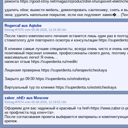
ремонта https://good-stroy.net/magazin/product/drel-shurupovert-elektric
удалить обои; вынести мебель; демонтировать сантехнику; снять и вы
окна; удалить напольное покрытие, если оно подлежит замен�... (Text
Rogercaf aus Aqtobe
Eintrag #7075 vom 05.08.2026, 12:24:39 Uhr
После такого комплексного лечения останется лишь один раз в полго
стоматологу для повторного осмотра и консультации https://superdenta
В клинике самые лучшие специалисты, всегда очень чисто и очень к
позитивный персонал клиники, профессионалы своего дела, поэтому
максимально легко! Я очень…
написал отзыв https://superdenta.ru/mediki
Лицензия проверена https://superdenta.ru/terapevticheskaya
Закрыто до 09:00 https://superdenta.ru/ortodontiya
Виртуальный тур по клинике https://superdenta.ru/esteticheskaya
zabor_nhEr aus Moscow
Eintrag #7074 vom 05.08.2026, 12:19:51 Uhr
Оформим для вас надежный и красивый <a href=https://www.zabor-iz-pro
из профлиста под ключ</a>.
После согласования проекта выбираются материалы и комплектующие,
крепеж.