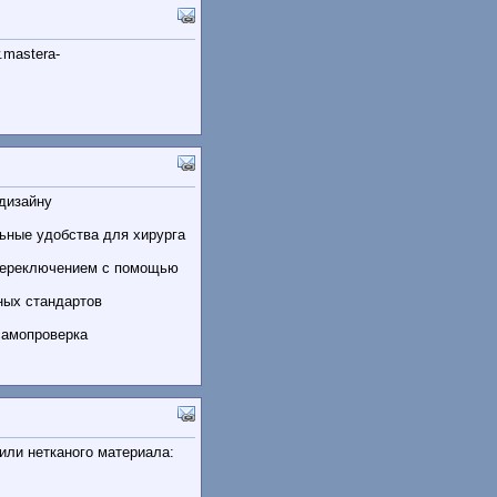
.mastera-
дизайну
ьные удобства для хирурга
переключением с помощью
ных стандартов
самопроверка
или нетканого материала: