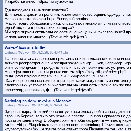
Разработка лекал https://norsy.ru/o-nas
Где находится ваше производство?
Для начала давайте проясним, какое количество единиц одежды в па
мелкооптовым заказом https://norsy.ru/kontakty
Часто люди, обращаясь к нам, спрашивают можно ли считать оптово
одной модели в нескольких размерах?
Мы гарантируем оптимальное соотношение цены и качества нашей пр
использованию многог... (Text wurde gek�rzt!)
WalterSlees aus Kulim
Eintrag #7070 vom 05.08.2026, 10:46:49 Uhr
На разных этапах эволюции приставок они использовали те или иные
лёгкого распространения и воспроизведения игр — как, например, иг
оптические диски — пройдя длинный путь от примитивных устройств
многофункциональных игровых систем https://play-off.pro/index.php?
route=product/product&path=72_754_529&product_id=17427
Как и персональные компьютеры, приставки могут иметь значительн
электронных устройств вычислительную мощность и точно так же вк
процессор, оперативну�... (Text wurde gek�rzt!)
Narkolog na dom_mxol aus Moscow
Eintrag #7069 vom 05.08.2026, 10:39:24 Uhr
Здорова, народ Близкий человек уже несколько дней в запое Дети н
страшно Короче, только это реально спасло — вызов нарколога на д
поставил капельницу В общем, жмите чтобы сохранить — выезд нарк
<a href=https://kapelnicza.narkolog-na-dom-ekaterinburg-12.ru>выезд на
круглосуточно</a> Не ждите пока станет хуже Перешлите тем кто в т