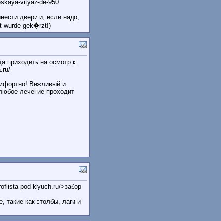
heskaya-vityaz-de-950
нести двери и, если надо,
 wurde gek�rzt!)
да приходить на осмотр к
.ru/
омфортно! Вежливый и
 любое лечение проходит
flista-pod-klyuch.ru/>забор
 такие как столбы, лаги и