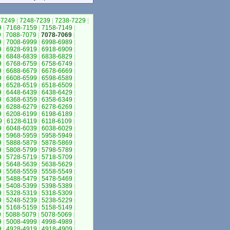
-7249
|
7248-7239
|
7238-7229
|
9
|
7168-7159
|
7158-7149
|
9
|
7088-7079
|
7078-7069
|
9
|
7008-6999
|
6998-6989
|
9
|
6928-6919
|
6918-6909
|
9
|
6848-6839
|
6838-6829
|
9
|
6768-6759
|
6758-6749
|
9
|
6688-6679
|
6678-6669
|
9
|
6608-6599
|
6598-6589
|
9
|
6528-6519
|
6518-6509
|
9
|
6448-6439
|
6438-6429
|
9
|
6368-6359
|
6358-6349
|
9
|
6288-6279
|
6278-6269
|
9
|
6208-6199
|
6198-6189
|
9
|
6128-6119
|
6118-6109
|
9
|
6048-6039
|
6038-6029
|
9
|
5968-5959
|
5958-5949
|
9
|
5888-5879
|
5878-5869
|
9
|
5808-5799
|
5798-5789
|
9
|
5728-5719
|
5718-5709
|
9
|
5648-5639
|
5638-5629
|
9
|
5568-5559
|
5558-5549
|
9
|
5488-5479
|
5478-5469
|
9
|
5408-5399
|
5398-5389
|
9
|
5328-5319
|
5318-5309
|
9
|
5248-5239
|
5238-5229
|
9
|
5168-5159
|
5158-5149
|
9
|
5088-5079
|
5078-5069
|
9
|
5008-4999
|
4998-4989
|
9
|
4928-4919
|
4918-4909
|