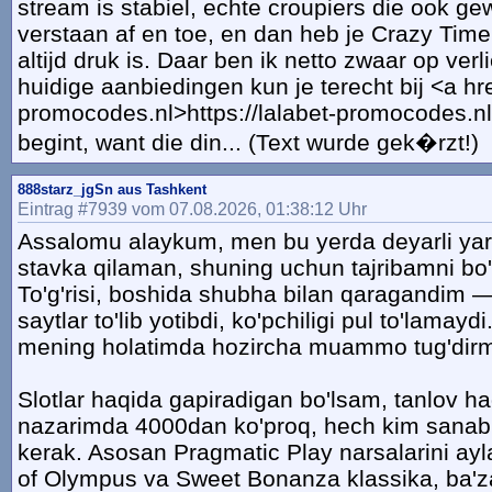
stream is stabiel, echte croupiers die ook 
verstaan af en toe, en dan heb je Crazy Tim
altijd druk is. Daar ben ik netto zwaar op verl
huidige aanbiedingen kun je terecht bij <a hr
promocodes.nl>https://lalabet-promocodes.nl
begint, want die din... (Text wurde gek�rzt!)
888starz_jgSn aus Tashkent
Eintrag #7939 vom 07.08.2026, 01:38:12 Uhr
Assalomu alaykum, men bu yerda deyarli yari
stavka qilaman, shuning uchun tajribamni b
To'g'risi, boshida shubha bilan qaragandim 
saytlar to'lib yotibdi, ko'pchiligi pul to'lamayd
mening holatimda hozircha muammo tug'dirm
Slotlar haqida gapiradigan bo'lsam, tanlov h
nazarimda 4000dan ko'proq, hech kim sanab
kerak. Asosan Pragmatic Play narsalarini ay
of Olympus va Sweet Bonanza klassika, ba'z