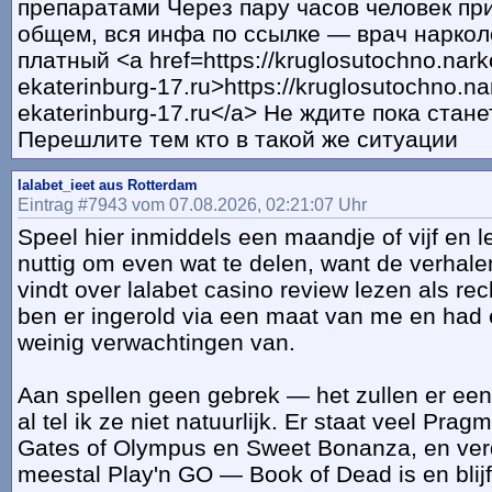
препаратами Через пару часов человек пр
общем, вся инфа по ссылке — врач наркол
платный <a href=https://kruglosutochno.nar
ekaterinburg-17.ru>https://kruglosutochno.n
ekaterinburg-17.ru</a> Не ждите пока стане
Перешлите тем кто в такой же ситуации
lalabet_ieet aus Rotterdam
Eintrag #7943 vom 07.08.2026, 02:21:07 Uhr
Speel hier inmiddels een maandje of vijf en 
nuttig om even wat te delen, want de verhalen
vindt over lalabet casino review lezen als rec
ben er ingerold via een maat van me en had e
weinig verwachtingen van.
Aan spellen geen gebrek — het zullen er een 
al tel ik ze niet natuurlijk. Er staat veel Pra
Gates of Olympus en Sweet Bonanza, en verd
meestal Play'n GO — Book of Dead is en blijf