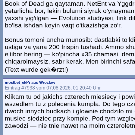
Book of Dead ga qaytaman. NetEnt va Yggdr
yetarlicha bor, lekin bularni siyrak o'ynayman.
yaxshi yig'ilgan — Evolution studiyasi, tirik d
bo'lsa ishdan keyin vaqt o'tkazishga zo'r.
Bonus tomoni ancha munosib: dastlabki to'l
ustiga va yana 200 frispin tushadi. Ammo sh
e'tibor bering — ko'pincha x35 chamasi, dem
chiqarolmaysiz, sabr kerak. Men birinchi safar 
(Text wurde gek�rzt!)
mostbet_ekPi aus Wroclaw
Eintrag #7938 vom 07.08.2026, 01:20:40 Uhr
Klikam tu od jakichs czterech miesiecy i po
wszedlem tu z polecenia kumpla. Do tego cz
dwoch innych budkach i glownie chodzilo mi o
musiec siedziec przy kompie. Pod tym wzgl
zawodzi — nie tnie nawet na moim czteroletn