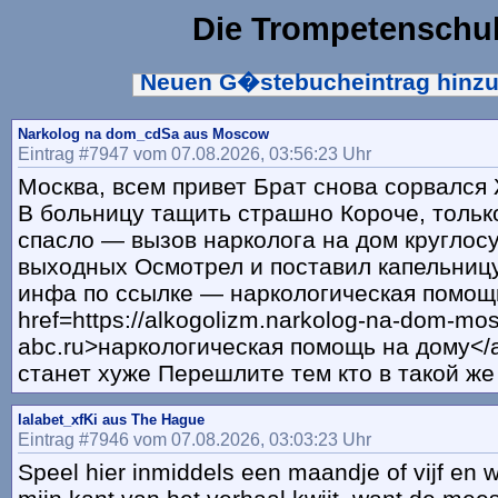
Die Trompetenschu
Neuen G�stebucheintrag hinz
Narkolog na dom_cdSa aus Moscow
Eintrag #7947 vom 07.08.2026, 03:56:23 Uhr
Москва, всем привет Брат снова сорвался
В больницу тащить страшно Короче, тольк
спасло — вызов нарколога на дом круглос
выходных Осмотрел и поставил капельницу
инфа по ссылке — наркологическая помощ
href=https://alkogolizm.narkolog-na-dom-mo
abc.ru>наркологическая помощь на дому</
станет хуже Перешлите тем кто в такой же
lalabet_xfKi aus The Hague
Eintrag #7946 vom 07.08.2026, 03:03:23 Uhr
Speel hier inmiddels een maandje of vijf en 