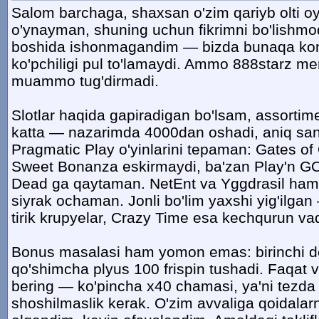
Salom barchaga, shaxsan o'zim qariyb olti o
o'ynayman, shuning uchun fikrimni bo'lishmoq
boshida ishonmagandim — bizda bunaqa kont
ko'pchiligi pul to'lamaydi. Ammo 888starz m
muammo tug'dirmadi.
Slotlar haqida gapiradigan bo'lsam, assortim
katta — nazarimda 4000dan oshadi, aniq sa
Pragmatic Play o'yinlarini tepaman: Gates o
Sweet Bonanza eskirmaydi, ba'zan Play'n GO
Dead ga qaytaman. NetEnt va Yggdrasil ham b
siyrak ochaman. Jonli bo'lim yaxshi yig'ilgan
tirik krupyelar, Crazy Time esa kechqurun vaq
Bonus masalasi ham yomon emas: birinchi 
qo'shimcha plyus 100 frispin tushadi. Faqat v
bering — ko'pincha x40 chamasi, ya'ni tezda
shoshilmaslik kerak. O'zim avvaliga qoidalar