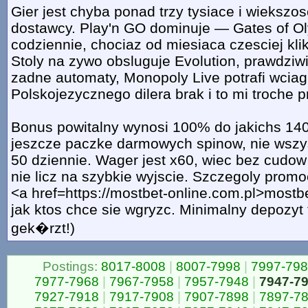
Gier jest chyba ponad trzy tysiace i wiekszos
dostawcy. Play'n GO dominuje — Gates of Ol
codziennie, chociaz od miesiaca czesciej kli
Stoly na zywo obsluguje Evolution, prawdziwi 
zadne automaty, Monopoly Live potrafi wcia
Polskojezycznego dilera brak i to mi troche 
Bonus powitalny wynosi 100% do jakichs 140
jeszcze paczke darmowych spinow, nie wszy
50 dziennie. Wager jest x60, wiec bez cudow 
nie licz na szybkie wyjscie. Szczegoly promo
<a href=https://mostbet-online.com.pl>most
jak ktos chce sie wgryzc. Minimalny depozyt t
gek�rzt!)
Postings:
8017-8008
|
8007-7998
|
7997-79
7977-7968
|
7967-7958
|
7957-7948
|
7947-7
7927-7918
|
7917-7908
|
7907-7898
|
7897-7