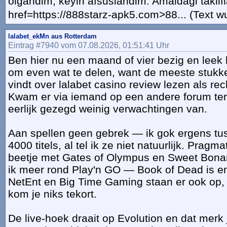
olgandim, keyin afsuslandim. Amaldagi taklifl
href=https://888starz-apk5.com>88... (Text w
lalabet_ekMn aus Rotterdam
Eintrag #7940 vom 07.08.2026, 01:51:41 Uhr
Ben hier nu een maand of vier bezig en leek 
om even wat te delen, want de meeste stukke
vindt over lalabet casino review lezen als re
Kwam er via iemand op een andere forum ter
eerlijk gezegd weinig verwachtingen van.
Aan spellen geen gebrek — ik gok ergens tu
4000 titels, al tel ik ze niet natuurlijk. Prag
beetje met Gates of Olympus en Sweet Bonan
ik meer rond Play'n GO — Book of Dead is en b
NetEnt en Big Time Gaming staan er ook op, 
kom je niks tekort.
De live-hoek draait op Evolution en dat mer