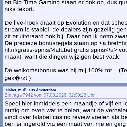
en Big Time Gaming staan er ook op, dus qua
niks tekort.
De live-hoek draait op Evolution en dat sche
stream is stabiel, de dealers zijn gezellig g
zit er uiteraard ook bij. Daar ben ik netto zwa
De precieze bonusregels staan op <a href=http
nl.nl/gratis-spins/>lalabet gratis spins</a> v
maakt, want die dingen wijzigen best vaak.
De welkomstbonus was bij mij 100% tot... (T
gek�rzt!)
lalabet_muPl aus Amsterdam
Eintrag #7942 vom 07.08.2026, 02:00:26 Uhr
Speel hier inmiddels een maandje of vijf en 
nuttig om even wat te delen, want de verhalen
vindt over lalabet casino review voelen als be
ben er ingerold via een maat van me en ging