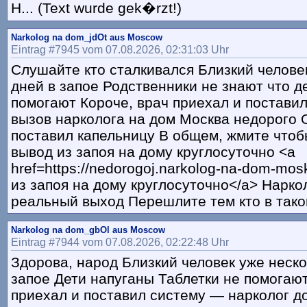
H... (Text wurde gek�rzt!)
Narkolog na dom_jdOt aus Moscow
Eintrag #7945 vom 07.08.2026, 02:31:03 Uhr
Слушайте кто сталкивался Близкий челове
дней в запое Родственники не знают что д
помогают Короче, врач приехал и постави
вызов нарколога на дом Москва недорого 
поставил капельницу В общем, жмите что
вывод из запоя на дому круглосуточно <a
href=https://nedorogoj.narkolog-na-dom-mos
из запоя на дому круглосуточно</a> Нарко
реальный выход Перешлите тем кто в тако
Narkolog na dom_gbOl aus Moscow
Eintrag #7944 vom 07.08.2026, 02:22:48 Uhr
Здорова, народ Близкий человек уже неско
запое Дети напуганы Таблетки не помогают
приехал и поставил систему — нарколог д