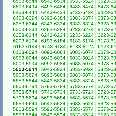
6553-6544
|
6543-6534
|
6533-6524
|
6523-6
6503-6494
|
6493-6484
|
6483-6474
|
6473-6
6453-6444
|
6443-6434
|
6433-6424
|
6423-6
6403-6394
|
6393-6384
|
6383-6374
|
6373-6
6353-6344
|
6343-6334
|
6333-6324
|
6323-6
6303-6294
|
6293-6284
|
6283-6274
|
6273-6
6253-6244
|
6243-6234
|
6233-6224
|
6223-6
6203-6194
|
6193-6184
|
6183-6174
|
6173-6
6153-6144
|
6143-6134
|
6133-6124
|
6123-6
6103-6094
|
6093-6084
|
6083-6074
|
6073-6
6053-6044
|
6043-6034
|
6033-6024
|
6023-6
6003-5994
|
5993-5984
|
5983-5974
|
5973-5
5953-5944
|
5943-5934
|
5933-5924
|
5923-5
5903-5894
|
5893-5884
|
5883-5874
|
5873-5
5853-5844
|
5843-5834
|
5833-5824
|
5823-5
5803-5794
|
5793-5784
|
5783-5774
|
5773-5
5753-5744
|
5743-5734
|
5733-5724
|
5723-5
5703-5694
|
5693-5684
|
5683-5674
|
5673-5
5653-5644
|
5643-5634
|
5633-5624
|
5623-5
5603-5594
|
5593-5584
|
5583-5574
|
5573-5
5553-5544
|
5543-5534
|
5533-5524
|
5523-5