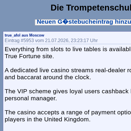
Die Trompetenschu
Neuen G�stebucheintrag hinz
true_afol aus Moscow
Eintrag #5953 vom 21.07.2026, 23:23:17 Uhr
Everything from slots to live tables is availabl
True Fortune site.
A dedicated live casino streams real-dealer r
and baccarat around the clock.
The VIP scheme gives loyal users cashback b
personal manager.
The casino accepts a range of payment option
players in the United Kingdom.