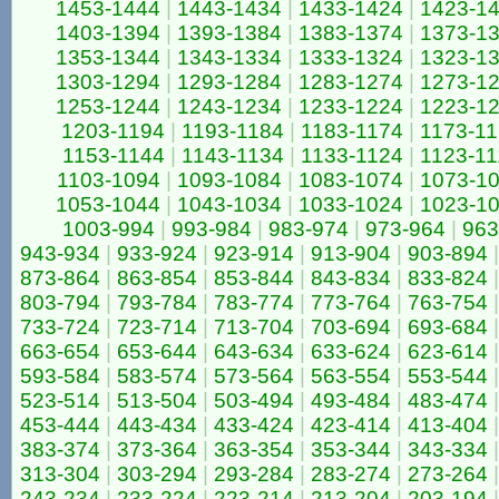
1453-1444
|
1443-1434
|
1433-1424
|
1423-1
1403-1394
|
1393-1384
|
1383-1374
|
1373-1
1353-1344
|
1343-1334
|
1333-1324
|
1323-1
1303-1294
|
1293-1284
|
1283-1274
|
1273-1
1253-1244
|
1243-1234
|
1233-1224
|
1223-1
1203-1194
|
1193-1184
|
1183-1174
|
1173-1
1153-1144
|
1143-1134
|
1133-1124
|
1123-11
1103-1094
|
1093-1084
|
1083-1074
|
1073-1
1053-1044
|
1043-1034
|
1033-1024
|
1023-1
1003-994
|
993-984
|
983-974
|
973-964
|
963
943-934
|
933-924
|
923-914
|
913-904
|
903-894
|
873-864
|
863-854
|
853-844
|
843-834
|
833-824
|
803-794
|
793-784
|
783-774
|
773-764
|
763-754
|
733-724
|
723-714
|
713-704
|
703-694
|
693-684
|
663-654
|
653-644
|
643-634
|
633-624
|
623-614
|
593-584
|
583-574
|
573-564
|
563-554
|
553-544
|
523-514
|
513-504
|
503-494
|
493-484
|
483-474
|
453-444
|
443-434
|
433-424
|
423-414
|
413-404
|
383-374
|
373-364
|
363-354
|
353-344
|
343-334
|
313-304
|
303-294
|
293-284
|
283-274
|
273-264
|
243-234
|
233-224
|
223-214
|
213-204
|
203-194
|