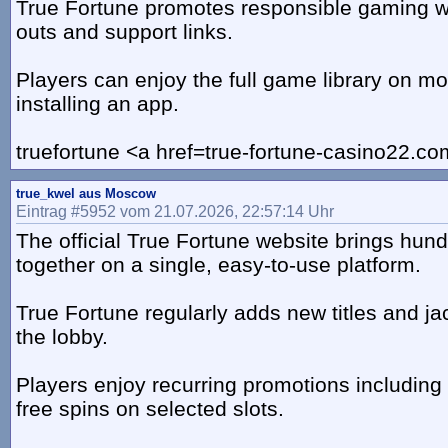
True Fortune promotes responsible gaming wit
outs and support links.
Players can enjoy the full game library on mo
installing an app.
truefortune <a href=true-fortune-casino22.c
true_kwel aus Moscow
Eintrag #5952 vom 21.07.2026, 22:57:14 Uhr
The official True Fortune website brings hun
together on a single, easy-to-use platform.
True Fortune regularly adds new titles and j
the lobby.
Players enjoy recurring promotions includin
free spins on selected slots.