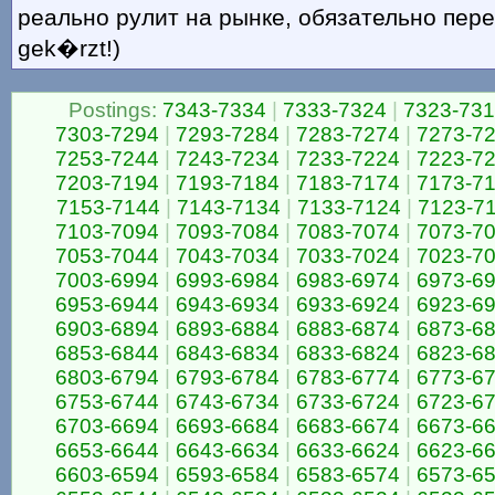
реально рулит на рынке, обязательно пере�
gek�rzt!)
Postings:
7343-7334
|
7333-7324
|
7323-73
7303-7294
|
7293-7284
|
7283-7274
|
7273-7
7253-7244
|
7243-7234
|
7233-7224
|
7223-7
7203-7194
|
7193-7184
|
7183-7174
|
7173-7
7153-7144
|
7143-7134
|
7133-7124
|
7123-7
7103-7094
|
7093-7084
|
7083-7074
|
7073-7
7053-7044
|
7043-7034
|
7033-7024
|
7023-7
7003-6994
|
6993-6984
|
6983-6974
|
6973-6
6953-6944
|
6943-6934
|
6933-6924
|
6923-6
6903-6894
|
6893-6884
|
6883-6874
|
6873-6
6853-6844
|
6843-6834
|
6833-6824
|
6823-6
6803-6794
|
6793-6784
|
6783-6774
|
6773-6
6753-6744
|
6743-6734
|
6733-6724
|
6723-6
6703-6694
|
6693-6684
|
6683-6674
|
6673-6
6653-6644
|
6643-6634
|
6633-6624
|
6623-6
6603-6594
|
6593-6584
|
6583-6574
|
6573-6