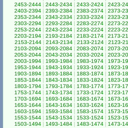
2453-2444
|
2443-2434
|
2433-2424
|
2423-2
2403-2394
|
2393-2384
|
2383-2374
|
2373-2
2353-2344
|
2343-2334
|
2333-2324
|
2323-2
2303-2294
|
2293-2284
|
2283-2274
|
2273-2
2253-2244
|
2243-2234
|
2233-2224
|
2223-2
2203-2194
|
2193-2184
|
2183-2174
|
2173-2
2153-2144
|
2143-2134
|
2133-2124
|
2123-2
2103-2094
|
2093-2084
|
2083-2074
|
2073-2
2053-2044
|
2043-2034
|
2033-2024
|
2023-2
2003-1994
|
1993-1984
|
1983-1974
|
1973-1
1953-1944
|
1943-1934
|
1933-1924
|
1923-1
1903-1894
|
1893-1884
|
1883-1874
|
1873-1
1853-1844
|
1843-1834
|
1833-1824
|
1823-1
1803-1794
|
1793-1784
|
1783-1774
|
1773-1
1753-1744
|
1743-1734
|
1733-1724
|
1723-1
1703-1694
|
1693-1684
|
1683-1674
|
1673-1
1653-1644
|
1643-1634
|
1633-1624
|
1623-1
1603-1594
|
1593-1584
|
1583-1574
|
1573-1
1553-1544
|
1543-1534
|
1533-1524
|
1523-1
1503-1494
|
1493-1484
|
1483-1474
|
1473-1