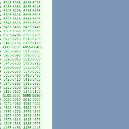
6
|
6945-6936
|
6935-6926
|
6
|
6865-6856
|
6855-6846
|
6
|
6785-6776
|
6775-6766
|
6
|
6705-6696
|
6695-6686
|
6
|
6625-6616
|
6615-6606
|
6
|
6545-6536
|
6535-6526
|
6
|
6465-6456
|
6455-6446
|
6
|
6385-6376
|
6375-6366
|
6
|
6305-6296
|
6295-6286
|
6
|
6225-6216
|
6215-6206
|
6
|
6145-6136
|
6135-6126
|
6
|
6065-6056
|
6055-6046
|
6
|
5985-5976
|
5975-5966
|
6
|
5905-5896
|
5895-5886
|
6
|
5825-5816
|
5815-5806
|
6
|
5745-5736
|
5735-5726
|
6
|
5665-5656
|
5655-5646
|
6
|
5585-5576
|
5575-5566
|
6
|
5505-5496
|
5495-5486
|
6
|
5425-5416
|
5415-5406
|
6
|
5345-5336
|
5335-5326
|
6
|
5265-5256
|
5255-5246
|
6
|
5185-5176
|
5175-5166
|
6
|
5105-5096
|
5095-5086
|
6
|
5025-5016
|
5015-5006
|
6
|
4945-4936
|
4935-4926
|
6
|
4865-4856
|
4855-4846
|
6
|
4785-4776
|
4775-4766
|
6
|
4705-4696
|
4695-4686
|
6
|
4625-4616
|
4615-4606
|
6
|
4545-4536
|
4535-4526
|
6
|
4465-4456
|
4455-4446
|