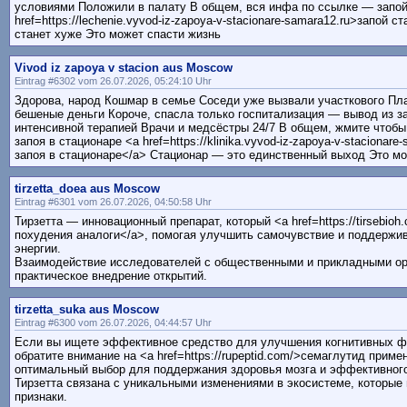
условиями Положили в палату В общем, вся инфа по ссылке — запой
href=https://lechenie.vyvod-iz-zapoya-v-stacionare-samara12.ru>запой 
станет хуже Это может спасти жизнь
Vivod iz zapoya v stacion aus Moscow
Eintrag #6302 vom 26.07.2026, 05:24:10 Uhr
Здорова, народ Кошмар в семье Соседи уже вызвали участкового Пла
бешеные деньги Короче, спасла только госпитализация — вывод из за
интенсивной терапией Врачи и медсёстры 24/7 В общем, жмите чтоб
запоя в стационаре <a href=https://klinika.vyvod-iz-zapoya-v-stacionar
запоя в стационаре</a> Стационар — это единственный выход Это мо
tirzetta_doea aus Moscow
Eintrag #6301 vom 26.07.2026, 04:50:58 Uhr
Тирзетта — инновационный препарат, который <a href=https://tirsebio
похудения аналоги</a>, помогая улучшить самочувствие и поддержи
энергии.
Взаимодействие исследователей с общественными и прикладными ор
практическое внедрение открытий.
tirzetta_suka aus Moscow
Eintrag #6300 vom 26.07.2026, 04:44:57 Uhr
Если вы ищете эффективное средство для улучшения когнитивных ф
обратите внимание на <a href=https://rupeptid.com/>семаглутид прим
оптимальный выбор для поддержания здоровья мозга и эффективного
Тирзетта связана с уникальными изменениями в экосистеме, которы
признаки.