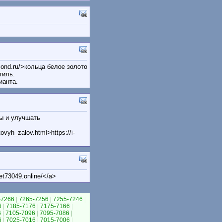
mond.ru/>кольца белое золото
тиль.
ианта.
ы и улучшать
vyh_zalov.html>https://i-
et73049.online/</a>
-7266
|
7265-7256
|
7255-7246
|
6
|
7185-7176
|
7175-7166
|
6
|
7105-7096
|
7095-7086
|
6
|
7025-7016
|
7015-7006
|