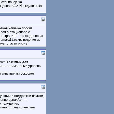
 стационар <a
стационар</a> Не ждите пока
тная клиника просит
поя в стационаре с
ы сохранить — выведение из
e-samara13.ru>выведение из
жет спасти жизнь
h.com/>оземпик для
вать оптимальный уровень
ганизациями ускоряет
ункций и поддержки памяти,
енение цена</a> —
 похудения.
е имеют специфические