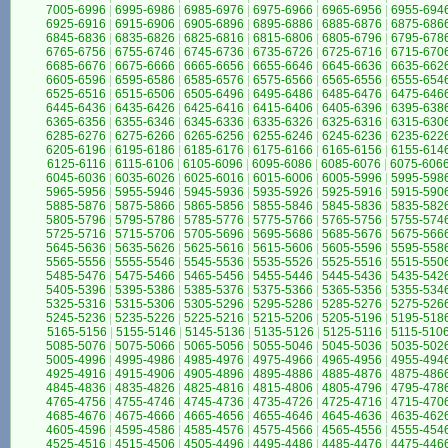
7005-6996
|
6995-6986
|
6985-6976
|
6975-6966
|
6965-6956
|
6955-694
6925-6916
|
6915-6906
|
6905-6896
|
6895-6886
|
6885-6876
|
6875-686
6845-6836
|
6835-6826
|
6825-6816
|
6815-6806
|
6805-6796
|
6795-678
6765-6756
|
6755-6746
|
6745-6736
|
6735-6726
|
6725-6716
|
6715-670
6685-6676
|
6675-6666
|
6665-6656
|
6655-6646
|
6645-6636
|
6635-662
6605-6596
|
6595-6586
|
6585-6576
|
6575-6566
|
6565-6556
|
6555-654
6525-6516
|
6515-6506
|
6505-6496
|
6495-6486
|
6485-6476
|
6475-646
6445-6436
|
6435-6426
|
6425-6416
|
6415-6406
|
6405-6396
|
6395-638
6365-6356
|
6355-6346
|
6345-6336
|
6335-6326
|
6325-6316
|
6315-630
6285-6276
|
6275-6266
|
6265-6256
|
6255-6246
|
6245-6236
|
6235-622
6205-6196
|
6195-6186
|
6185-6176
|
6175-6166
|
6165-6156
|
6155-614
6125-6116
|
6115-6106
|
6105-6096
|
6095-6086
|
6085-6076
|
6075-606
6045-6036
|
6035-6026
|
6025-6016
|
6015-6006
|
6005-5996
|
5995-598
5965-5956
|
5955-5946
|
5945-5936
|
5935-5926
|
5925-5916
|
5915-590
5885-5876
|
5875-5866
|
5865-5856
|
5855-5846
|
5845-5836
|
5835-582
5805-5796
|
5795-5786
|
5785-5776
|
5775-5766
|
5765-5756
|
5755-574
5725-5716
|
5715-5706
|
5705-5696
|
5695-5686
|
5685-5676
|
5675-566
5645-5636
|
5635-5626
|
5625-5616
|
5615-5606
|
5605-5596
|
5595-558
5565-5556
|
5555-5546
|
5545-5536
|
5535-5526
|
5525-5516
|
5515-550
5485-5476
|
5475-5466
|
5465-5456
|
5455-5446
|
5445-5436
|
5435-542
5405-5396
|
5395-5386
|
5385-5376
|
5375-5366
|
5365-5356
|
5355-534
5325-5316
|
5315-5306
|
5305-5296
|
5295-5286
|
5285-5276
|
5275-526
5245-5236
|
5235-5226
|
5225-5216
|
5215-5206
|
5205-5196
|
5195-518
5165-5156
|
5155-5146
|
5145-5136
|
5135-5126
|
5125-5116
|
5115-510
5085-5076
|
5075-5066
|
5065-5056
|
5055-5046
|
5045-5036
|
5035-502
5005-4996
|
4995-4986
|
4985-4976
|
4975-4966
|
4965-4956
|
4955-494
4925-4916
|
4915-4906
|
4905-4896
|
4895-4886
|
4885-4876
|
4875-486
4845-4836
|
4835-4826
|
4825-4816
|
4815-4806
|
4805-4796
|
4795-478
4765-4756
|
4755-4746
|
4745-4736
|
4735-4726
|
4725-4716
|
4715-470
4685-4676
|
4675-4666
|
4665-4656
|
4655-4646
|
4645-4636
|
4635-462
4605-4596
|
4595-4586
|
4585-4576
|
4575-4566
|
4565-4556
|
4555-454
4525-4516
|
4515-4506
|
4505-4496
|
4495-4486
|
4485-4476
|
4475-446