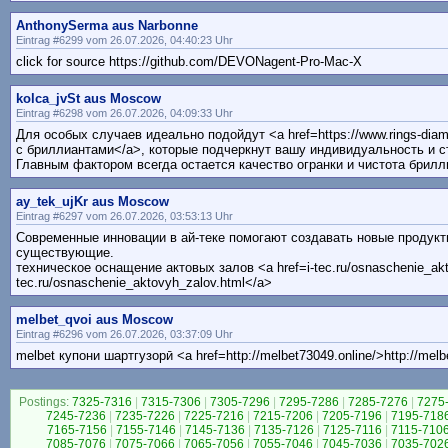
AnthonySerma aus Narbonne
Eintrag #6299 vom 26.07.2026, 04:40:23 Uhr
click for source https://github.com/DEVONagent-Pro-Mac-X
kolca_jvSt aus Moscow
Eintrag #6298 vom 26.07.2026, 04:09:33 Uhr
Для особых случаев идеально подойдут <a href=https://www.rings-dia
с бриллиантами</a>, которые подчеркнут вашу индивидуальность и с
Главным фактором всегда остается качество огранки и чистота брилл
ay_tek_ujKr aus Moscow
Eintrag #6297 vom 26.07.2026, 03:53:13 Uhr
Современные инновации в ай-теке помогают создавать новые продукт
существующие.
техническое оснащение актовых залов <a href=i-tec.ru/osnaschenie_akto
tec.ru/osnaschenie_aktovyh_zalov.html</a>
melbet_qvoi aus Moscow
Eintrag #6296 vom 26.07.2026, 03:37:09 Uhr
melbet купони шартгузорӣ <a href=http://melbet73049.online/>http://melb
Postings:
7325-7316
|
7315-7306
|
7305-7296
|
7295-7286
|
7285-7276
|
7275
7245-7236
|
7235-7226
|
7225-7216
|
7215-7206
|
7205-7196
|
7195-718
7165-7156
|
7155-7146
|
7145-7136
|
7135-7126
|
7125-7116
|
7115-710
7085-7076
|
7075-7066
|
7065-7056
|
7055-7046
|
7045-7036
|
7035-702