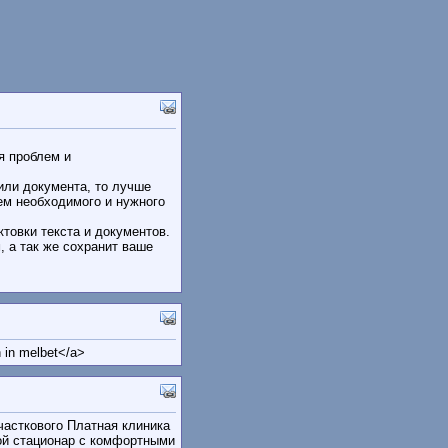
я проблем и
 или документа, то лучше
ем необходимого и нужного
ктовки текста и документов.
, а так же сохранит ваше
n in melbet</a>
часткового Платная клиника
ой стационар с комфортными