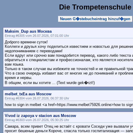
Die Trompetenschule
Neuen G�stebucheintrag hinzuf�gen
Maksim_Dup aus Москва
Eintrag #6305 vom 26.07.2026, 07:01:00 Uhr
Доброго времени суток!
Коллеги и друзья хочу поделиться известием и новостью для решени
недопониманием с переводами!
Если вдруг или срочно вам понадобится перевод, какого либо текста
обратиться к специалистам и профессионалам, кто является носител
вам языка.
Только в таком случае вы избежите не точностей и не правильной тра
Что в свою очередь избавит вас от многих не до пониманий и проблем
время и нервы.
В общем, если вы хотите ... (Text wurde gek�rzt!)
melbet_txEa aus Moscow
Eintrag #6304 vom 26.07.2026, 06:37:30 Uhr
how to sign in melbet <a href=https://www.melbet75926.online>how to sig
Vivod iz zapoya v stacion aus Moscow
Eintrag #6303 vom 26.07.2026, 05:30:25 Uhr
Самара, всем привет Отец не встаёт с кровати Соседи уже вызвали у
просит бешеные деньги Короче, спасла только госпитализация — зап