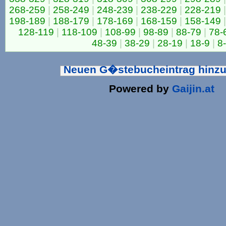
268-259
|
258-249
|
248-239
|
238-229
|
228-219
|
198-189
|
188-179
|
178-169
|
168-159
|
158-149
|
128-119
|
118-109
|
108-99
|
98-89
|
88-79
|
78-
48-39
|
38-29
|
28-19
|
18-9
|
8
Neuen G�stebucheintrag hinz
Powered by
Gaijin.at