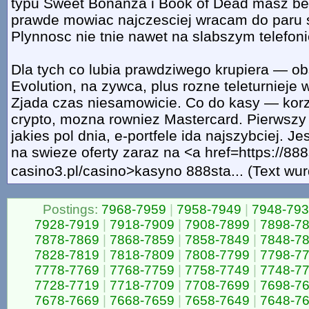
typu Sweet Bonanza i Book of Dead masz be
prawde mowiac najczesciej wracam do paru s
Plynnosc nie tnie nawet na slabszym telefoni
Dla tych co lubia prawdziwego krupiera — ob
Evolution, na zywca, plus rozne teleturnieje 
Zjada czas niesamowicie. Co do kasy — korz
crypto, mozna rowniez Mastercard. Pierwszy
jakies pol dnia, e-portfele ida najszybciej. J
na swieze oferty zaraz na <a href=https://888
casino3.pl/casino>kasyno 888sta... (Text wu
Postings:
7968-7959
|
7958-7949
|
7948-79
7928-7919
|
7918-7909
|
7908-7899
|
7898-7
7878-7869
|
7868-7859
|
7858-7849
|
7848-7
7828-7819
|
7818-7809
|
7808-7799
|
7798-7
7778-7769
|
7768-7759
|
7758-7749
|
7748-7
7728-7719
|
7718-7709
|
7708-7699
|
7698-7
7678-7669
|
7668-7659
|
7658-7649
|
7648-7