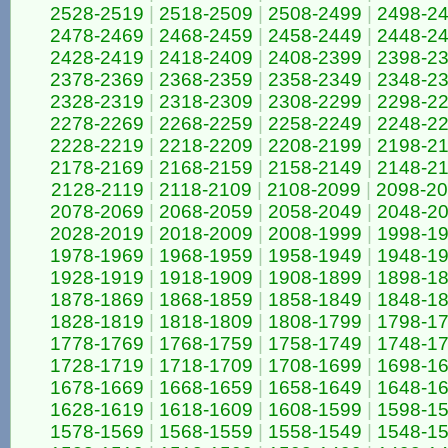
2528-2519
|
2518-2509
|
2508-2499
|
2498-2
2478-2469
|
2468-2459
|
2458-2449
|
2448-2
2428-2419
|
2418-2409
|
2408-2399
|
2398-2
2378-2369
|
2368-2359
|
2358-2349
|
2348-2
2328-2319
|
2318-2309
|
2308-2299
|
2298-2
2278-2269
|
2268-2259
|
2258-2249
|
2248-2
2228-2219
|
2218-2209
|
2208-2199
|
2198-2
2178-2169
|
2168-2159
|
2158-2149
|
2148-2
2128-2119
|
2118-2109
|
2108-2099
|
2098-2
2078-2069
|
2068-2059
|
2058-2049
|
2048-2
2028-2019
|
2018-2009
|
2008-1999
|
1998-1
1978-1969
|
1968-1959
|
1958-1949
|
1948-1
1928-1919
|
1918-1909
|
1908-1899
|
1898-1
1878-1869
|
1868-1859
|
1858-1849
|
1848-1
1828-1819
|
1818-1809
|
1808-1799
|
1798-1
1778-1769
|
1768-1759
|
1758-1749
|
1748-1
1728-1719
|
1718-1709
|
1708-1699
|
1698-1
1678-1669
|
1668-1659
|
1658-1649
|
1648-1
1628-1619
|
1618-1609
|
1608-1599
|
1598-1
1578-1569
|
1568-1559
|
1558-1549
|
1548-1