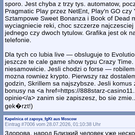
sporo. Jest chyba z trzy tys. automatow, po
Pragmatic Play przez NetEnt, Play'n GO czy 
Sztampowe Sweet Bonanza i Book of Dead 
wyciagniecie reki, choc szczerze najczesciej
jednego czy dwoch tytulow. Grafika jest ok 
telefonie.
Dla tych co lubia live — obsluguje to Evoluti
jeszcze te cale game show typu Crazy Time.
niesamowicie. Jesli chodzi o forse — robilem 
mozna rowniez krypto. Pierwszy raz dostalem
godzin, Skrillem sa najszybsze. Jesli komus
bonusy na <a href=https://888starz-casino11
opinie</a> zanim sie zapiszesz, bo sie zmie.
gek�rzt!)
Kapelnica ot zapoya_fgKt aus Moscow
Eintrag #7006 vom 28.07.2026, 01:10:38 Uhr
Здорова, народ Близкий человек уже неско