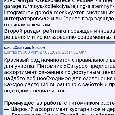
garage.ru/moya-kollekciya/rejting-sistemnyh
integratorov-goroda-moskvy>топ системных
интеграторов</a> и выберите подходящую
отзывам и кейсам.
Второй раздел рейтинга посвящен иннова
решениям и использованию современных т
sakuraCeask aus Moscow
Eintrag #7003 vom 27.07.2026, 23:47:01 Uhr
Красивый сад начинается с правильного в
для участка. Питомник «Сакура» предлага
ассортимент саженцев по доступным цена
найдёте всё необходимое для озеленения 
Каждое растение выращено с заботой и 
подходом специалистов.
Преимущества работы с питомником расте
— Широкий ассортимент кустарников и де