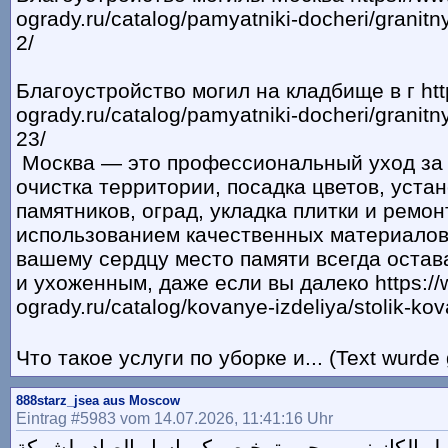
ogrady.ru/catalog/pamyatniki-docheri/granit
2/
Благоустройство могил на кладбище в г htt
ogrady.ru/catalog/pamyatniki-docheri/granit
23/
Москва — это профессиональный уход за
очистка территории, посадка цветов, уста
памятников, оград, укладка плитки и ремо
использованием качественных материалов
вашему сердцу место памяти всегда оста
и ухоженным, даже если вы далеко https://
ogrady.ru/catalog/kovanye-izdeliya/stolik-ko
Что такое услуги по уборке и... (Text wurde
888starz_jsea aus Moscow
Eintrag #5983 vom 14.07.2026, 11:41:16 Uhr
يعمل الكازينو بموجب ترخيص كوراساو الصادر لشركة Bittech B