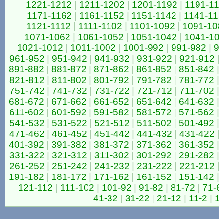
1221-1212
|
1211-1202
|
1201-1192
|
1191-1
1171-1162
|
1161-1152
|
1151-1142
|
1141-11
1121-1112
|
1111-1102
|
1101-1092
|
1091-10
1071-1062
|
1061-1052
|
1051-1042
|
1041-1
1021-1012
|
1011-1002
|
1001-992
|
991-982
|
9
961-952
|
951-942
|
941-932
|
931-922
|
921-912
891-882
|
881-872
|
871-862
|
861-852
|
851-842
|
821-812
|
811-802
|
801-792
|
791-782
|
781-772
|
751-742
|
741-732
|
731-722
|
721-712
|
711-702
|
681-672
|
671-662
|
661-652
|
651-642
|
641-632
|
611-602
|
601-592
|
591-582
|
581-572
|
571-562
|
541-532
|
531-522
|
521-512
|
511-502
|
501-492
|
471-462
|
461-452
|
451-442
|
441-432
|
431-422
401-392
|
391-382
|
381-372
|
371-362
|
361-352
|
331-322
|
321-312
|
311-302
|
301-292
|
291-282
|
261-252
|
251-242
|
241-232
|
231-222
|
221-212
191-182
|
181-172
|
171-162
|
161-152
|
151-142
|
121-112
|
111-102
|
101-92
|
91-82
|
81-72
|
71-
41-32
|
31-22
|
21-12
|
11-2
|