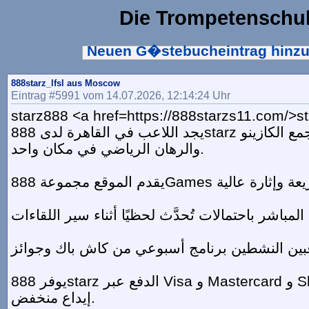
Die Trompetenschu
Neuen G�stebucheintrag hinz
888starz_lfsl aus Moscow
Eintrag #5991 vom 14.07.2026, 12:14:24 Uhr
starz888 <a href=https://888starzs11.com/>s
يجد اللاعب في القاهرة لدى 888starz منصة رسمية تجمع الكازينو
والرهان الرياضي في مكان واحد.
يوفر 888starz الدفع عبر Visa و Mastercard و Skrill والكريبتو بحد
إيداع منخفض.