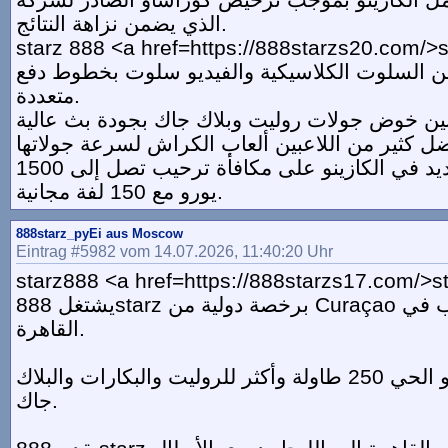
الذي يضمن نزاهة النتائج.
starz 888 <a href=https://888starzs20.com/>
بين السلوت الكلاسيكية والفيديو سلوت بخطوط دفع
متعددة.
يحصل اللاعب الجديد في الكازينو على مكافأة ترحيب تصل إلى 1500
يورو مع 150 لفة مجانية.
888starz_pyEi aus Moscow
Eintrag #5982 vom 14.07.2026, 11:40:20 Uhr
starz888 <a href=https://888starzs17.com/>s
يشتغل 888starz برخصة دولية من Curaçao تحمي حساب اللاعب في
القاهرة.
تشمل غرف الكازينو الحي 250 طاولة وأكثر للروليت والبكارات والبلاك
جاك.