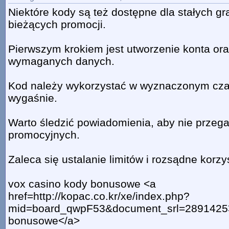
Niektóre kody są też dostępne dla stałych g
bieżących promocji.
Pierwszym krokiem jest utworzenie konta or
wymaganych danych.
Kod należy wykorzystać w wyznaczonym czas
wygaśnie.
Warto śledzić powiadomienia, aby nie prze
promocyjnych.
Zaleca się ustalanie limitów i rozsądne korz
vox casino kody bonusowe <a
href=http://kopac.co.kr/xe/index.php?
mid=board_qwpF53&document_srl=2891425>
bonusowe</a>