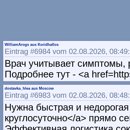
WilliamArogs aus Koridhallos
Eintrag #6984 vom 02.08.2026, 08:49
Врач учитывает симптомы, 
Подробнее тут - <a href=http
dostavka_hlea aus Moscow
Eintrag #6983 vom 02.08.2026, 08:48
Нужна быстрая и недорогая 
круглосуточно</a> прямо се
Эффективная логистика сок