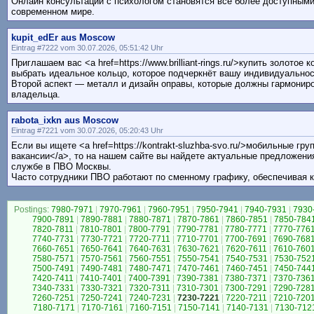
Онлайн консультации с психологом становятся всё более доступными
современном мире.
kupit_edEr aus Moscow
Eintrag #7222 vom 30.07.2026, 05:51:42 Uhr
Приглашаем вас <a href=https://www.brilliant-rings.ru/>купить золотое
выбрать идеальное кольцо, которое подчеркнёт вашу индивидуальнос
Второй аспект — металл и дизайн оправы, которые должны гармониро
владельца.
rabota_ixkn aus Moscow
Eintrag #7221 vom 30.07.2026, 05:20:43 Uhr
Если вы ищете <a href=https://kontrakt-sluzhba-svo.ru/>мобильные гр
вакансии</a>, то на нашем сайте вы найдете актуальные предложен
службе в ПВО Москвы.
Часто сотрудники ПВО работают по сменному графику, обеспечивая к
Postings:
7980-7971
|
7970-7961
|
7960-7951
|
7950-7941
|
7940-7931
|
7930
7900-7891
|
7890-7881
|
7880-7871
|
7870-7861
|
7860-7851
|
7850-784
7820-7811
|
7810-7801
|
7800-7791
|
7790-7781
|
7780-7771
|
7770-776
7740-7731
|
7730-7721
|
7720-7711
|
7710-7701
|
7700-7691
|
7690-768
7660-7651
|
7650-7641
|
7640-7631
|
7630-7621
|
7620-7611
|
7610-760
7580-7571
|
7570-7561
|
7560-7551
|
7550-7541
|
7540-7531
|
7530-752
7500-7491
|
7490-7481
|
7480-7471
|
7470-7461
|
7460-7451
|
7450-744
7420-7411
|
7410-7401
|
7400-7391
|
7390-7381
|
7380-7371
|
7370-736
7340-7331
|
7330-7321
|
7320-7311
|
7310-7301
|
7300-7291
|
7290-728
7260-7251
|
7250-7241
|
7240-7231
|
7230-7221
|
7220-7211
|
7210-720
7180-7171
|
7170-7161
|
7160-7151
|
7150-7141
|
7140-7131
|
7130-712