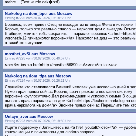
mehre... (Text wurde gek�rzt!)
Narkolog na dom_bpei aus Moscow
Eintrag #7226 vom 30.07.2026, 07:18:58 Uhr
Воронеж, всем привет Отец не выходит из штопора Жена в истерике 
Короче, только это реально спасло — нарколог дом с выездом Осмот
В общем, жмите чтобы сохранить — нарколог воронеж <a href=https://k
voronezh-12.ru>нарколог воронеж</a> Нарколог на дом — это реальн
в такой же ситуации
mostbet_avSi aus Moscow
Eintrag #7225 vom 30.07.2026, 06:40:57 Uhr
мостбет ios <a href=http://mostbet56890.icu/>мостбет ios</a>
Narkolog na dom_tfpa aus Moscow
Eintrag #7224 vom 30.07.2026, 06:26:21 Uhr
Слушайте кто сталкивался Близкий человек уже несколько дней в зап
Нужен врач прямо сейчас Короче, врач приехал и поставил систему 
воронеже круглосуточно Дал рекомендации и успокоил семью В обще
вызвать врача нарколога на дом <a href=https://lechenie.narkolog-na-d
врача нарколога на дом</a> Звоните прямо сейчас Перешлите тем кто
Onlayn_zvoi aus Moscow
Eintrag #7223 vom 30.07.2026, 06:19:30 Uhr
Ищете поддержку? Запишитесь на <a href=youtalk>юток</a> — удоб
консультации с психологом для любого запроса.