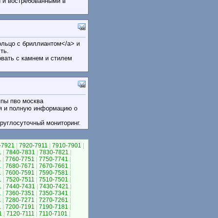
 и востребованными в
 кольцо с бриллиантом</a> и
ть.
вать с камнем и стилем
уппы пво москва
ия и полную информацию о
руглосуточный мониторинг.
-7921
|
7920-7911
|
7910-7901
|
1
|
7840-7831
|
7830-7821
|
1
|
7760-7751
|
7750-7741
|
1
|
7680-7671
|
7670-7661
|
1
|
7600-7591
|
7590-7581
|
1
|
7520-7511
|
7510-7501
|
1
|
7440-7431
|
7430-7421
|
1
|
7360-7351
|
7350-7341
|
1
|
7280-7271
|
7270-7261
|
1
|
7200-7191
|
7190-7181
|
1
|
7120-7111
|
7110-7101
|