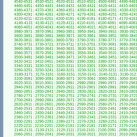
4540-4531
|
4530-4521
|
4520-4511
|
4510-4501
|
4500-4491
|
4490-448
4460-4451
|
4450-4441
|
4440-4431
|
4430-4421
|
4420-4411
|
4410-440
4380-4371
|
4370-4361
|
4360-4351
|
4350-4341
|
4340-4331
|
4330-432
4300-4291
|
4290-4281
|
4280-4271
|
4270-4261
|
4260-4251
|
4250-424
4220-4211
|
4210-4201
|
4200-4191
|
4190-4181
|
4180-4171
|
4170-416
4140-4131
|
4130-4121
|
4120-4111
|
4110-4101
|
4100-4091
|
4090-408
4060-4051
|
4050-4041
|
4040-4031
|
4030-4021
|
4020-4011
|
4010-400
3980-3971
|
3970-3961
|
3960-3951
|
3950-3941
|
3940-3931
|
3930-392
3900-3891
|
3890-3881
|
3880-3871
|
3870-3861
|
3860-3851
|
3850-384
3820-3811
|
3810-3801
|
3800-3791
|
3790-3781
|
3780-3771
|
3770-376
3740-3731
|
3730-3721
|
3720-3711
|
3710-3701
|
3700-3691
|
3690-368
3660-3651
|
3650-3641
|
3640-3631
|
3630-3621
|
3620-3611
|
3610-360
3580-3571
|
3570-3561
|
3560-3551
|
3550-3541
|
3540-3531
|
3530-352
3500-3491
|
3490-3481
|
3480-3471
|
3470-3461
|
3460-3451
|
3450-344
3420-3411
|
3410-3401
|
3400-3391
|
3390-3381
|
3380-3371
|
3370-336
3340-3331
|
3330-3321
|
3320-3311
|
3310-3301
|
3300-3291
|
3290-328
3260-3251
|
3250-3241
|
3240-3231
|
3230-3221
|
3220-3211
|
3210-320
3180-3171
|
3170-3161
|
3160-3151
|
3150-3141
|
3140-3131
|
3130-312
3100-3091
|
3090-3081
|
3080-3071
|
3070-3061
|
3060-3051
|
3050-304
3020-3011
|
3010-3001
|
3000-2991
|
2990-2981
|
2980-2971
|
2970-296
2940-2931
|
2930-2921
|
2920-2911
|
2910-2901
|
2900-2891
|
2890-288
2860-2851
|
2850-2841
|
2840-2831
|
2830-2821
|
2820-2811
|
2810-280
2780-2771
|
2770-2761
|
2760-2751
|
2750-2741
|
2740-2731
|
2730-272
2700-2691
|
2690-2681
|
2680-2671
|
2670-2661
|
2660-2651
|
2650-264
2620-2611
|
2610-2601
|
2600-2591
|
2590-2581
|
2580-2571
|
2570-256
2540-2531
|
2530-2521
|
2520-2511
|
2510-2501
|
2500-2491
|
2490-248
2460-2451
|
2450-2441
|
2440-2431
|
2430-2421
|
2420-2411
|
2410-240
2380-2371
|
2370-2361
|
2360-2351
|
2350-2341
|
2340-2331
|
2330-232
2300-2291
|
2290-2281
|
2280-2271
|
2270-2261
|
2260-2251
|
2250-224
2220-2211
|
2210-2201
|
2200-2191
|
2190-2181
|
2180-2171
|
2170-216
2140-2131
|
2130-2121
|
2120-2111
|
2110-2101
|
2100-2091
|
2090-208
2060-2051
|
2050-2041
|
2040-2031
|
2030-2021
|
2020-2011
|
2010-200