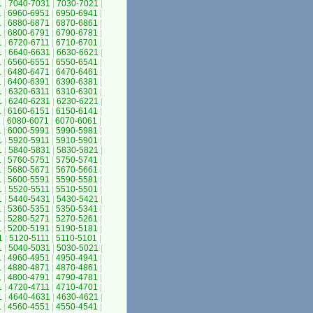
1
|
7040-7031
|
7030-7021
|
1
|
6960-6951
|
6950-6941
|
1
|
6880-6871
|
6870-6861
|
1
|
6800-6791
|
6790-6781
|
1
|
6720-6711
|
6710-6701
|
1
|
6640-6631
|
6630-6621
|
1
|
6560-6551
|
6550-6541
|
1
|
6480-6471
|
6470-6461
|
1
|
6400-6391
|
6390-6381
|
1
|
6320-6311
|
6310-6301
|
1
|
6240-6231
|
6230-6221
|
1
|
6160-6151
|
6150-6141
|
1
|
6080-6071
|
6070-6061
|
1
|
6000-5991
|
5990-5981
|
1
|
5920-5911
|
5910-5901
|
1
|
5840-5831
|
5830-5821
|
1
|
5760-5751
|
5750-5741
|
1
|
5680-5671
|
5670-5661
|
1
|
5600-5591
|
5590-5581
|
1
|
5520-5511
|
5510-5501
|
1
|
5440-5431
|
5430-5421
|
1
|
5360-5351
|
5350-5341
|
1
|
5280-5271
|
5270-5261
|
1
|
5200-5191
|
5190-5181
|
1
|
5120-5111
|
5110-5101
|
1
|
5040-5031
|
5030-5021
|
1
|
4960-4951
|
4950-4941
|
1
|
4880-4871
|
4870-4861
|
1
|
4800-4791
|
4790-4781
|
1
|
4720-4711
|
4710-4701
|
1
|
4640-4631
|
4630-4621
|
1
|
4560-4551
|
4550-4541
|