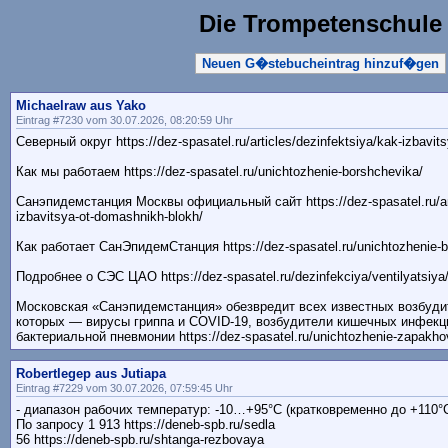
Die Trompetenschule
Neuen G�stebucheintrag hinzuf�gen
Michaelraw aus Yako
Eintrag #7230 vom 30.07.2026, 08:20:59 Uhr
Северный округ https://dez-spasatel.ru/articles/dezinfektsiya/kak-izbavit
Как мы работаем https://dez-spasatel.ru/unichtozhenie-borshchevika/
Санэпидемстанция Москвы официальный сайт https://dez-spasatel.ru/arti
izbavitsya-ot-domashnikh-blokh/
Как работает СанЭпидемСтанция https://dez-spasatel.ru/unichtozhenie-b
Подробнее о СЭС ЦАО https://dez-spasatel.ru/dezinfekciya/ventilyatsiya
Московская «Санэпидемстанция» обезвредит всех известных возбуди
которых — вирусы гриппа и COVID-19, возбудители кишечных инфекци
бактериальной пневмонии https://dez-spasatel.ru/unichtozhenie-zapakhov
Robertlegep aus Jutiapa
Eintrag #7229 vom 30.07.2026, 07:59:45 Uhr
- диапазон рабочих температур: -10…+95°С (кратковременно до +110°
По запросу 1 913 https://deneb-spb.ru/sedla
56 https://deneb-spb.ru/shtanga-rezbovaya