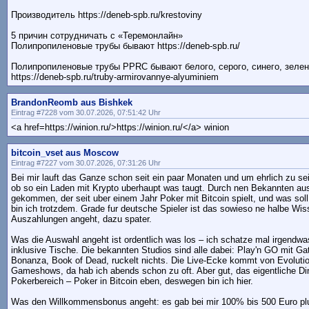
Производитель https://deneb-spb.ru/krestoviny
5 причин сотрудничать с «Теремонлайн»
Полипропиленовые трубы бывают https://deneb-spb.ru/
Полипропиленовые трубы PPRC бывают белого, серого, синего, зелено
https://deneb-spb.ru/truby-armirovannye-alyuminiem
BrandonReomb aus Bishkek
Eintrag #7228 vom 30.07.2026, 07:51:42 Uhr
<a href=https://winion.ru/>https://winion.ru/</a> winion
bitcoin_vset aus Moscow
Eintrag #7227 vom 30.07.2026, 07:31:26 Uhr
Bei mir lauft das Ganze schon seit ein paar Monaten und um ehrlich zu sei
ob so ein Laden mit Krypto uberhaupt was taugt. Durch nen Bekannten a
gekommen, der seit uber einem Jahr Poker mit Bitcoin spielt, und was sol
bin ich trotzdem. Grade fur deutsche Spieler ist das sowieso ne halbe Wi
Auszahlungen angeht, dazu spater.
Was die Auswahl angeht ist ordentlich was los – ich schatze mal irgendwa
inklusive Tische. Die bekannten Studios sind alle dabei: Play'n GO mit 
Bonanza, Book of Dead, ruckelt nichts. Die Live-Ecke kommt von Evolution
Gameshows, da hab ich abends schon zu oft. Aber gut, das eigentliche Din
Pokerbereich – Poker in Bitcoin eben, deswegen bin ich hier.
Was den Willkommensbonus angeht: es gab bei mir 100% bis 500 Euro plus 