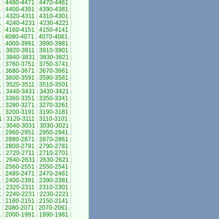
1
|
4480-4471
|
4470-4461
|
1
|
4400-4391
|
4390-4381
|
1
|
4320-4311
|
4310-4301
|
1
|
4240-4231
|
4230-4221
|
1
|
4160-4151
|
4150-4141
|
1
|
4080-4071
|
4070-4061
|
1
|
4000-3991
|
3990-3981
|
1
|
3920-3911
|
3910-3901
|
1
|
3840-3831
|
3830-3821
|
1
|
3760-3751
|
3750-3741
|
1
|
3680-3671
|
3670-3661
|
1
|
3600-3591
|
3590-3581
|
1
|
3520-3511
|
3510-3501
|
1
|
3440-3431
|
3430-3421
|
1
|
3360-3351
|
3350-3341
|
1
|
3280-3271
|
3270-3261
|
1
|
3200-3191
|
3190-3181
|
1
|
3120-3111
|
3110-3101
|
1
|
3040-3031
|
3030-3021
|
1
|
2960-2951
|
2950-2941
|
1
|
2880-2871
|
2870-2861
|
1
|
2800-2791
|
2790-2781
|
1
|
2720-2711
|
2710-2701
|
1
|
2640-2631
|
2630-2621
|
1
|
2560-2551
|
2550-2541
|
1
|
2480-2471
|
2470-2461
|
1
|
2400-2391
|
2390-2381
|
1
|
2320-2311
|
2310-2301
|
1
|
2240-2231
|
2230-2221
|
1
|
2160-2151
|
2150-2141
|
1
|
2080-2071
|
2070-2061
|
1
|
2000-1991
|
1990-1981
|