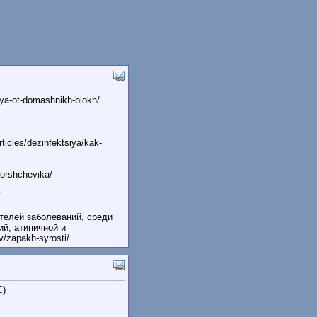
sya-ot-domashnikh-blokh/
cles/dezinfektsiya/kak-
orshchevika/
/
телей заболеваний, среди
й, атипичной и
/zapakh-syrosti/
С)