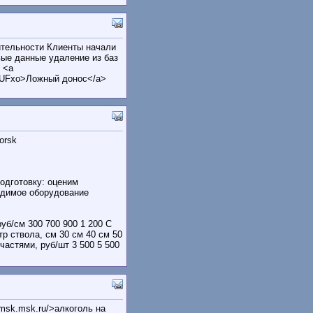
ительности Клиенты начали
вые данные удаление из баз
 <a
SKUFxo>Ложный донос</a>
orsk
одготовку: оценим
одимое оборудование
уб/см 300 700 900 1 200 С
тр ствола, см 30 см 40 см 50
частями, руб/шт 3 500 5 500
-msk.msk.ru/>алкоголь на