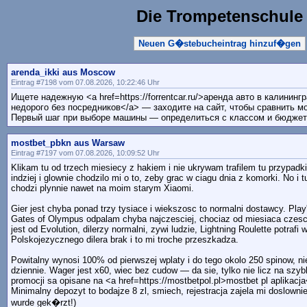
Die Trompetenschule
Neuen G�stebucheintrag hinzuf�gen
arenda_ikki aus Moscow
Eintrag #7198 vom 07.08.2026, 10:22:46 Uhr
Ищете надежную <a href=https://forrentcar.ru/>аренда авто в калинин
недорого без посредников</a> — заходите на сайт, чтобы сравнить м
Первый шаг при выборе машины — определиться с классом и бюджет
mostbet_pbkn aus Warsaw
Eintrag #7197 vom 07.08.2026, 10:09:52 Uhr
Klikam tu od trzech miesiecy z hakiem i nie ukrywam trafilem tu przypad
indziej i glownie chodzilo mi o to, zeby grac w ciagu dnia z komorki. No i 
chodzi plynnie nawet na moim starym Xiaomi.
Gier jest chyba ponad trzy tysiace i wiekszosc to normalni dostawcy. Pl
Gates of Olympus odpalam chyba najczesciej, chociaz od miesiaca czesci
jest od Evolution, dilerzy normalni, zywi ludzie, Lightning Roulette potrafi
Polskojezycznego dilera brak i to mi troche przeszkadza.
Powitalny wynosi 100% od pierwszej wplaty i do tego okolo 250 spinow, n
dziennie. Wager jest x60, wiec bez cudow — da sie, tylko nie licz na szy
promocji sa opisane na <a href=https://mostbetpol.pl>mostbet pl aplikacja
Minimalny depozyt to bodajze 8 zl, smiech, rejestracja zajela mi doslowni
wurde gek�rzt!)