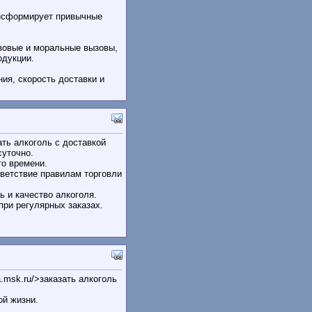
ансформирует привычные
вовые и моральные вызовы,
родукции.
ия, скорость доставки и
ать алкоголь с доставкой
суточно.
го времени.
ветствие правилам торговли
 и качество алкоголя.
ри регулярных заказах.
.msk.ru/>заказать алкоголь
ой жизни.