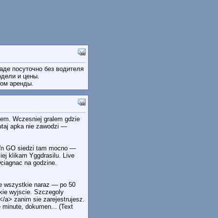
граде посуточно без водителя
одели и цены.
ом аренды.
kiem. Wczesniej gralem gdzie
tutaj apka nie zawodzi —
ay'n GO siedzi tam mocno —
ej klikam Yggdrasilu. Live
 wciagnac na godzine.
ie wszystkie naraz — po 50
bkie wyjscie. Szczegoly
</a> zanim sie zarejestrujesz.
e minute, dokumen... (Text