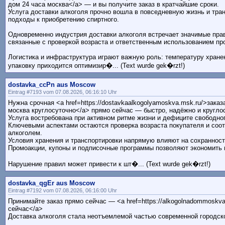
дом 24 часа москва</a> — и вы получите заказ в кратчайшие сроки.
Услуга доставки алкоголя прочно вошла в повседневную жизнь и тр
подходы к приобретению спиртного.
Одновременно индустрия доставки алкоголя встречает значимые пра
связанные с проверкой возраста и ответственным использованием п
Логистика и инфраструктура играют важную роль: температуру хранен
упаковку приходится оптимизир�... (Text wurde gek�rzt!)
dostavka_ccPn aus Moscow
Eintrag #7193 vom 07.08.2026, 06:16:10 Uhr
Нужна срочная <a href=https://dostavkaalkogolyamoskva.msk.ru/>заказ
москва круглосуточно</a> прямо сейчас — быстро, надёжно и кругло
Услуга востребована при активном ритме жизни и дефиците свободно
Ключевыми аспектами остаются проверка возраста покупателя и соот
алкоголем.
Условия хранения и транспортировки напрямую влияют на сохранность
Промоакции, купоны и подписочные программы позволяют экономить п
Нарушение правил может привести к шт�... (Text wurde gek�rzt!)
dostavka_qgEr aus Moscow
Eintrag #7192 vom 07.08.2026, 06:16:00 Uhr
Принимайте заказ прямо сейчас — <a href=https://alkogolnadommoskva
сейчас</a>
Доставка алкоголя стала неотъемлемой частью современной городск