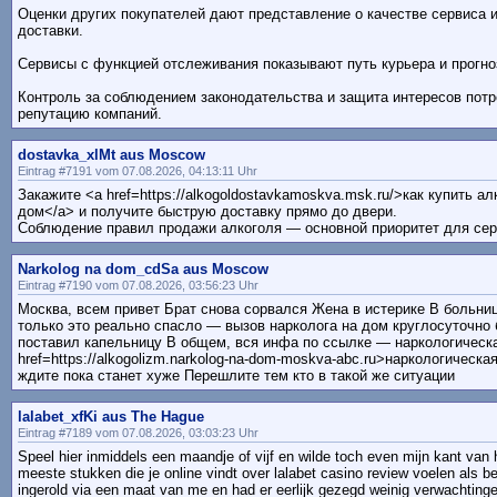
Оценки других покупателей дают представление о качестве сервиса 
доставки.
Сервисы с функцией отслеживания показывают путь курьера и прогно
Контроль за соблюдением законодательства и защита интересов пот
репутацию компаний.
dostavka_xlMt aus Moscow
Eintrag #7191 vom 07.08.2026, 04:13:11 Uhr
Закажите <a href=https://alkogoldostavkamoskva.msk.ru/>как купить ал
дом</a> и получите быструю доставку прямо до двери.
Соблюдение правил продажи алкоголя — основной приоритет для сер
Narkolog na dom_cdSa aus Moscow
Eintrag #7190 vom 07.08.2026, 03:56:23 Uhr
Москва, всем привет Брат снова сорвался Жена в истерике В больни
только это реально спасло — вызов нарколога на дом круглосуточно
поставил капельницу В общем, вся инфа по ссылке — наркологическ
href=https://alkogolizm.narkolog-na-dom-moskva-abc.ru>наркологическ
ждите пока станет хуже Перешлите тем кто в такой же ситуации
lalabet_xfKi aus The Hague
Eintrag #7189 vom 07.08.2026, 03:03:23 Uhr
Speel hier inmiddels een maandje of vijf en wilde toch even mijn kant van h
meeste stukken die je online vindt over lalabet casino review voelen als be
ingerold via een maat van me en had er eerlijk gezegd weinig verwachting