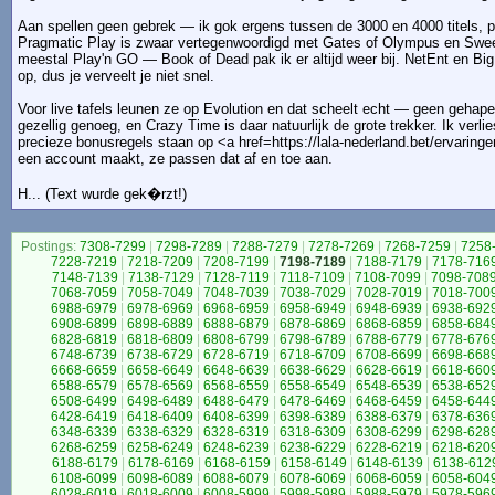
Aan spellen geen gebrek — ik gok ergens tussen de 3000 en 4000 titels, pr
Pragmatic Play is zwaar vertegenwoordigd met Gates of Olympus en Swee
meestal Play'n GO — Book of Dead pak ik er altijd weer bij. NetEnt en B
op, dus je verveelt je niet snel.
Voor live tafels leunen ze op Evolution en dat scheelt echt — geen gehaper 
gezellig genoeg, en Crazy Time is daar natuurlijk de grote trekker. Ik verli
precieze bonusregels staan op <a href=https://lala-nederland.bet/ervaringe
een account maakt, ze passen dat af en toe aan.
H... (Text wurde gek�rzt!)
Postings:
7308-7299
|
7298-7289
|
7288-7279
|
7278-7269
|
7268-7259
|
7258
7228-7219
|
7218-7209
|
7208-7199
|
7198-7189
|
7188-7179
|
7178-716
7148-7139
|
7138-7129
|
7128-7119
|
7118-7109
|
7108-7099
|
7098-708
7068-7059
|
7058-7049
|
7048-7039
|
7038-7029
|
7028-7019
|
7018-700
6988-6979
|
6978-6969
|
6968-6959
|
6958-6949
|
6948-6939
|
6938-692
6908-6899
|
6898-6889
|
6888-6879
|
6878-6869
|
6868-6859
|
6858-684
6828-6819
|
6818-6809
|
6808-6799
|
6798-6789
|
6788-6779
|
6778-676
6748-6739
|
6738-6729
|
6728-6719
|
6718-6709
|
6708-6699
|
6698-668
6668-6659
|
6658-6649
|
6648-6639
|
6638-6629
|
6628-6619
|
6618-660
6588-6579
|
6578-6569
|
6568-6559
|
6558-6549
|
6548-6539
|
6538-652
6508-6499
|
6498-6489
|
6488-6479
|
6478-6469
|
6468-6459
|
6458-644
6428-6419
|
6418-6409
|
6408-6399
|
6398-6389
|
6388-6379
|
6378-636
6348-6339
|
6338-6329
|
6328-6319
|
6318-6309
|
6308-6299
|
6298-628
6268-6259
|
6258-6249
|
6248-6239
|
6238-6229
|
6228-6219
|
6218-620
6188-6179
|
6178-6169
|
6168-6159
|
6158-6149
|
6148-6139
|
6138-612
6108-6099
|
6098-6089
|
6088-6079
|
6078-6069
|
6068-6059
|
6058-604
6028-6019
|
6018-6009
|
6008-5999
|
5998-5989
|
5988-5979
|
5978-596