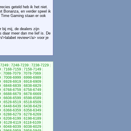
ecies geteld heb ik het niet.
t Bonanza, en verder speel ik
ig Time Gaming staan er ook
bij mij, de dealers zijn
es daar meer dan me lief is. De
n/>lalabet review</a> voor je
-7249
|
7248-7239
|
7238-7229
|
9
|
7168-7159
|
7158-7149
|
9
|
7088-7079
|
7078-7069
|
9
|
7008-6999
|
6998-6989
|
9
|
6928-6919
|
6918-6909
|
9
|
6848-6839
|
6838-6829
|
9
|
6768-6759
|
6758-6749
|
9
|
6688-6679
|
6678-6669
|
9
|
6608-6599
|
6598-6589
|
9
|
6528-6519
|
6518-6509
|
9
|
6448-6439
|
6438-6429
|
9
|
6368-6359
|
6358-6349
|
9
|
6288-6279
|
6278-6269
|
9
|
6208-6199
|
6198-6189
|
9
|
6128-6119
|
6118-6109
|
9
|
6048-6039
|
6038-6029
|
9
|
5968-5959
|
5958-5949
|