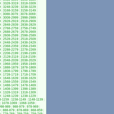
9
|
3328-3319
|
3318-3309
|
9
|
3248-3239
|
3238-3229
|
9
|
3168-3159
|
3158-3149
|
9
|
3088-3079
|
3078-3069
|
9
|
3008-2999
|
2998-2989
|
9
|
2928-2919
|
2918-2909
|
9
|
2848-2839
|
2838-2829
|
9
|
2768-2759
|
2758-2749
|
9
|
2688-2679
|
2678-2669
|
9
|
2608-2599
|
2598-2589
|
9
|
2528-2519
|
2518-2509
|
9
|
2448-2439
|
2438-2429
|
9
|
2368-2359
|
2358-2349
|
9
|
2288-2279
|
2278-2269
|
9
|
2208-2199
|
2198-2189
|
9
|
2128-2119
|
2118-2109
|
9
|
2048-2039
|
2038-2029
|
9
|
1968-1959
|
1958-1949
|
9
|
1888-1879
|
1878-1869
|
9
|
1808-1799
|
1798-1789
|
9
|
1728-1719
|
1718-1709
|
9
|
1648-1639
|
1638-1629
|
9
|
1568-1559
|
1558-1549
|
9
|
1488-1479
|
1478-1469
|
9
|
1408-1399
|
1398-1389
|
9
|
1328-1319
|
1318-1309
|
9
|
1248-1239
|
1238-1229
|
8-1159
|
1158-1149
|
1148-1139
|
|
1078-1069
|
1068-1059
|
998-989
|
988-979
|
978-969
|
9
|
888-879
|
878-869
|
868-859
|
9
|
778-769
|
768-759
|
758-749
|