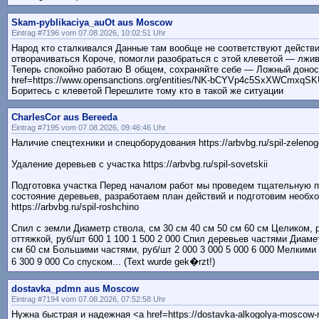
Skam-pyblikaciya_auOt aus Moscow
Eintrag #7196 vom 07.08.2026, 10:02:51 Uhr
Народ кто сталкивался Данные там вообще не соответствуют действ
отворачиваться Короче, помогли разобраться с этой клеветой — лжи
Теперь спокойно работаю В общем, сохраняйте себе — Ложный донос
href=https://www.opensanctions.org/entities/NK-bCYVp4c5SxXWCmxq
Боритесь с клеветой Перешлите тому кто в такой же ситуации
CharlesCor aus Bereeda
Eintrag #7195 vom 07.08.2026, 09:46:46 Uhr
Наличие спецтехники и спецоборудования https://arbvbg.ru/spil-zelenog
Удаление деревьев с участка https://arbvbg.ru/spil-sovetskii
Подготовка участка Перед началом работ мы проведем тщательную п
состояние деревьев, разработаем план действий и подготовим необх
https://arbvbg.ru/spil-roshchino
Спил с земли Диаметр ствола, см 30 см 40 см 50 см 60 см Целиком, р
оттяжкой, руб/шт 600 1 100 1 500 2 000 Спил деревьев частями Диаме
см 60 см Большими частями, руб/шт 2 000 3 000 5 000 6 000 Мелкими 
6 300 9 000 Со спуском... (Text wurde gek�rzt!)
dostavka_pdmn aus Moscow
Eintrag #7194 vom 07.08.2026, 07:52:58 Uhr
Нужна быстрая и надежная <a href=https://dostavka-alkogolya-moscow