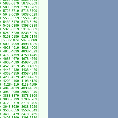
9
|
5888-5879
|
5878-5869
|
9
|
5808-5799
|
5798-5789
|
9
|
5728-5719
|
5718-5709
|
9
|
5648-5639
|
5638-5629
|
9
|
5568-5559
|
5558-5549
|
9
|
5488-5479
|
5478-5469
|
9
|
5408-5399
|
5398-5389
|
9
|
5328-5319
|
5318-5309
|
9
|
5248-5239
|
5238-5229
|
9
|
5168-5159
|
5158-5149
|
9
|
5088-5079
|
5078-5069
|
9
|
5008-4999
|
4998-4989
|
9
|
4928-4919
|
4918-4909
|
9
|
4848-4839
|
4838-4829
|
9
|
4768-4759
|
4758-4749
|
9
|
4688-4679
|
4678-4669
|
9
|
4608-4599
|
4598-4589
|
9
|
4528-4519
|
4518-4509
|
9
|
4448-4439
|
4438-4429
|
9
|
4368-4359
|
4358-4349
|
9
|
4288-4279
|
4278-4269
|
9
|
4208-4199
|
4198-4189
|
9
|
4128-4119
|
4118-4109
|
9
|
4048-4039
|
4038-4029
|
9
|
3968-3959
|
3958-3949
|
9
|
3888-3879
|
3878-3869
|
9
|
3808-3799
|
3798-3789
|
9
|
3728-3719
|
3718-3709
|
9
|
3648-3639
|
3638-3629
|
9
|
3568-3559
|
3558-3549
|
9
|
3488-3479
|
3478-3469
|
9
|
3408-3399
|
3398-3389
|