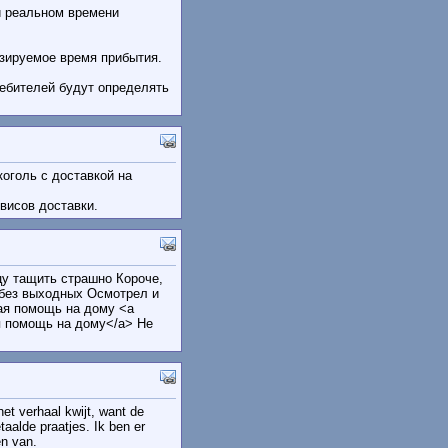
и реальном времени
зируемое время прибытия.
ребителей будут определять
коголь с доставкой на
висов доставки.
цу тащить страшно Короче,
 без выходных Осмотрел и
ая помощь на дому <a
ая помощь на дому</a> Не
et verhaal kwijt, want de
taalde praatjes. Ik ben er
en van.