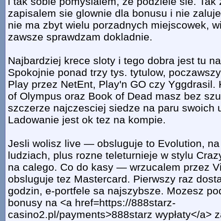
i tak sobie pomyslalem, ze podziele sie. Tak
zapisalem sie glownie dla bonusu i nie zaluj
nie ma zbyt wielu porzadnych miejscowek, w
zawsze sprawdzam dokladnie.
Najbardziej krece sloty i tego dobra jest tu 
Spokojnie ponad trzy tys. tytulow, poczawsz
Play przez NetEnt, Play'n GO czy Yggdrasil. 
of Olympus oraz Book of Dead masz bez szu
szczerze najczesciej siedze na paru swoich 
Ladowanie jest ok tez na kompie.
Jesli wolisz live — obsluguje to Evolution, n
ludziach, plus rozne teleturnieje w stylu Cra
na calego. Co do kasy — wrzucalem przez Visa
obsluguje tez Mastercard. Pierwszy raz dosta
godzin, e-portfele sa najszybsze. Mozesz po
bonusy na <a href=https://888starz-
casino2.pl/payments>888starz wypłaty</a> z