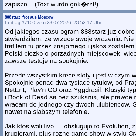
zapisze... (Text wurde gek�rzt!)
888starz_frot aus Moscow
Eintrag #7100 vom 28.07.2026, 23:52:17 Uhr
Od jakiegos czasu ogram 888starz juz dobre 
stwierdzilem, ze wrzuce swoje wrazenia. Ni
trafilem tu przez znajomego i jakos zostalem
Polski ciezko o porzadnych miejscowek, wiec
zawsze testuje na spokojnie.
Przede wszystkim krece sloty i jest w czym w
Spokojnie ponad dwa tysiace tytulow, od Pra
NetEnt, Play'n GO oraz Yggdrasil. Klasyki t
i Book of Dead sa bez szukania, ale prawde
wracam do jednego czy dwoch ulubiencow. Gr
nawet na slabszym telefonie.
Jak ktos woli live — obsluguje to Evolution,
krupierami, plus rozne game show w stylu Cr