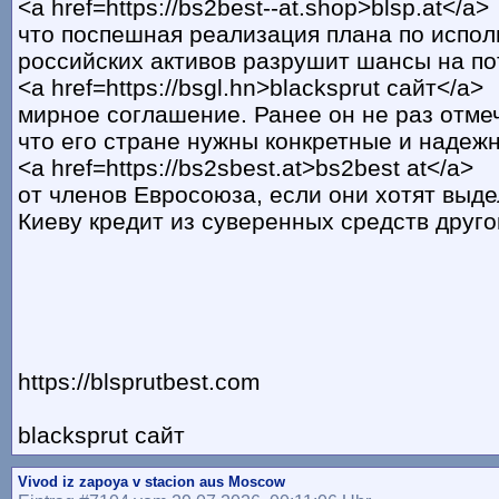
<a href=https://bs2best--at.shop>blsp.at</a>
что поспешная реализация плана по испо
российских активов разрушит шансы на п
<a href=https://bsgl.hn>blacksprut сайт</a>
мирное соглашение. Ранее он не раз отме
что его стране нужны конкретные и надеж
<a href=https://bs2sbest.at>bs2best at</a>
от членов Евросоюза, если они хотят выде
Киеву кредит из суверенных средств друго
https://blsprutbest.com
blacksprut сайт
Vivod iz zapoya v stacion aus Moscow