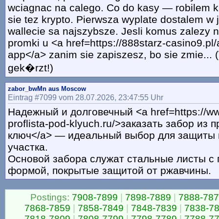
wciagnac na calego. Co do kasy — robilem kar
sie tez krypto. Pierwsza wyplate dostalem w 
wallecie sa najszybsze. Jesli komus zalezy n
promki u <a href=https://888starz-casino9.pl
app</a> zanim sie zapiszesz, bo sie zmie... 
gek�rzt!)
zabor_bwMn aus Moscow
Eintrag #7099 vom 28.07.2026, 23:47:55 Uhr
Надежный и долговечный <a href=https://ww
proflista-pod-klyuch.ru/>заказать забор из
ключ</a> — идеальный выбор для защиты 
участка.
Основой забора служат стальные листы с
формой, покрытые защитой от ржавчины.
Postings:
7908-7899
|
7898-7889
|
7888-78
7868-7859
|
7858-7849
|
7848-7839
|
7838-7
7818-7809
|
7808-7799
|
7798-7789
|
7788-7