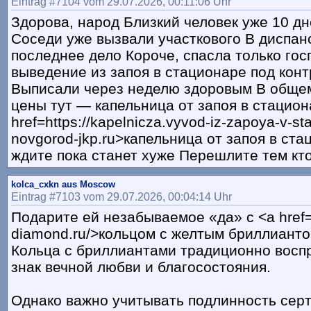
Eintrag #7104 vom 29.07.2026, 00:11:06 Uhr
Здорова, народ Близкий человек уже 10 дн
Соседи уже вызвали участкового В диспа
последнее дело Короче, спасла только го
выведение из запоя в стационаре под кон
Выписали через неделю здоровым В общем
цены тут — капельница от запоя в стацион
href=https://kapelnicza.vyvod-iz-zapoya-v-sta
novgorod-jkp.ru>капельница от запоя в ст
ждите пока станет хуже Перешлите тем кто
kolca_cxkn aus Moscow
Eintrag #7103 vom 29.07.2026, 00:04:14 Uhr
Подарите ей незабываемое «да» с <a href=h
diamond.ru/>кольцом с желтым бриллианто
Кольца с бриллиантами традиционно восп
знак вечной любви и благосостояния.
Однако важно учитывать подлинность сер