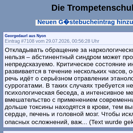
Die Trompetenschu
Neuen G�stebucheintrag hinz
Georgedaurl aus Nyon
Eintrag #7108 vom 29.07.2026, 00:56:28 Uhr
Откладывать обращение за наркологическ
нельзя – абстинентный синдром может пр
непредсказуемо. Критическое состояние и
развивается в течение нескольких часов, 
речь идёт о серьёзном отравлении этанол
суррогатами. В таких случаях требуется н
психологическая беседа, а интенсивное м
вмешательство с применением современны
дольше токсины находятся в крови, тем вы
сердце, печень и головной мозг. Чтобы ис
опасных осложнений, важ... (Text wurde ge