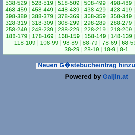
538-529
|
528-519
|
518-509
|
508-499
|
498-489
|
468-459
|
458-449
|
448-439
|
438-429
|
428-419
|
398-389
|
388-379
|
378-369
|
368-359
|
358-349
|
328-319
|
318-309
|
308-299
|
298-289
|
288-279
|
258-249
|
248-239
|
238-229
|
228-219
|
218-209
|
188-179
|
178-169
|
168-159
|
158-149
|
148-139
118-109
|
108-99
|
98-89
|
88-79
|
78-69
|
68-5
38-29
|
28-19
|
18-9
|
8-1
Neuen G�stebucheintrag hinz
Powered by
Gaijin.at