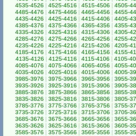
4535-4526
|
4525-4516
|
4515-4506
|
4505-4
4485-4476
|
4475-4466
|
4465-4456
|
4455-4
4435-4426
|
4425-4416
|
4415-4406
|
4405-4
4385-4376
|
4375-4366
|
4365-4356
|
4355-4
4335-4326
|
4325-4316
|
4315-4306
|
4305-4
4285-4276
|
4275-4266
|
4265-4256
|
4255-4
4235-4226
|
4225-4216
|
4215-4206
|
4205-4
4185-4176
|
4175-4166
|
4165-4156
|
4155-4
4135-4126
|
4125-4116
|
4115-4106
|
4105-4
4085-4076
|
4075-4066
|
4065-4056
|
4055-4
4035-4026
|
4025-4016
|
4015-4006
|
4005-3
3985-3976
|
3975-3966
|
3965-3956
|
3955-3
3935-3926
|
3925-3916
|
3915-3906
|
3905-3
3885-3876
|
3875-3866
|
3865-3856
|
3855-3
3835-3826
|
3825-3816
|
3815-3806
|
3805-3
3785-3776
|
3775-3766
|
3765-3756
|
3755-3
3735-3726
|
3725-3716
|
3715-3706
|
3705-3
3685-3676
|
3675-3666
|
3665-3656
|
3655-3
3635-3626
|
3625-3616
|
3615-3606
|
3605-3
3585-3576
|
3575-3566
|
3565-3556
|
3555-3