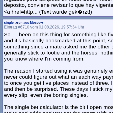
deposito, conviene revisar lo que hay vigent
<a href=http... (Text wurde gek�rzt!)
single_xrpn aus Moscow
Eintrag #6710 vom 01.08.2026, 19:57:34 Uhr
So — been on this thing for something like f
and it's basically bookmarked at this point, s
something since a mate asked me the other d
generally stick to footie and the horses, noth
you know where I'm coming from.
The reason I started using it was genuinely 
never could figure out what an each way pay
to once you get five places instead of three. I'
and then be surprised. These days I stick my
every slip, even the boring singles.
The single bet calculator is the bit I open mo