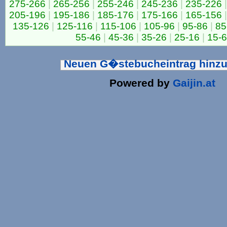
275-266
|
265-256
|
255-246
|
245-236
|
235-226
|
205-196
|
195-186
|
185-176
|
175-166
|
165-156
|
135-126
|
125-116
|
115-106
|
105-96
|
95-86
|
85
55-46
|
45-36
|
35-26
|
25-16
|
15-6
Neuen G�stebucheintrag hinz
Powered by
Gaijin.at