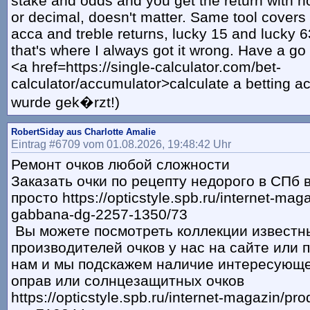
stake and odds and you get the return with no 
or decimal, doesn't matter. Same tool covers
acca and treble returns, lucky 15 and lucky 
that's where I always got it wrong. Have a go y
<a href=https://single-calculator.com/bet-
calculator/accumulator>calculate a betting ac
wurde gek�rzt!)
RobertSiday aus Charlotte Amalie
Eintrag #6709 vom 01.08.2026, 19:48:42 Uhr
Ремонт очков любой сложности
Заказать очки по рецепту недорого в СПб
просто https://opticstyle.spb.ru/internet-mag
gabbana-dg-2257-1350/73
Вы можете посмотреть коллекции известн
производителей очков у нас на сайте или 
нам и мы подскажем наличие интересующ
оправ или солнцезащитных очков
https://opticstyle.spb.ru/internet-magazin/pr