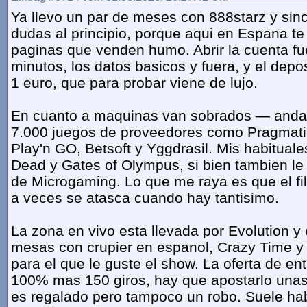
Ya llevo un par de meses con 888starz y sin
dudas al principio, porque aqui en Espana t
paginas que venden humo. Abrir la cuenta fu
minutos, los datos basicos y fuera, y el dep
1 euro, que para probar viene de lujo.
En cuanto a maquinas van sobrados — anda
7.000 juegos de proveedores como Pragmatic
Play'n GO, Betsoft y Yggdrasil. Mis habitual
Dead y Gates of Olympus, si bien tambien le
de Microgaming. Lo que me raya es que el fil
a veces se atasca cuando hay tantisimo.
La zona en vivo esta llevada por Evolution y 
mesas con crupier en espanol, Crazy Time y
para el que le guste el show. La oferta de en
100% mas 150 giros, hay que apostarlo unas
es regalado pero tampoco un robo. Suele ha