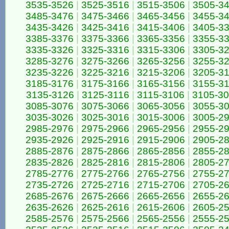
3535-3526
|
3525-3516
|
3515-3506
|
3505-3
3485-3476
|
3475-3466
|
3465-3456
|
3455-3
3435-3426
|
3425-3416
|
3415-3406
|
3405-3
3385-3376
|
3375-3366
|
3365-3356
|
3355-3
3335-3326
|
3325-3316
|
3315-3306
|
3305-3
3285-3276
|
3275-3266
|
3265-3256
|
3255-3
3235-3226
|
3225-3216
|
3215-3206
|
3205-3
3185-3176
|
3175-3166
|
3165-3156
|
3155-3
3135-3126
|
3125-3116
|
3115-3106
|
3105-3
3085-3076
|
3075-3066
|
3065-3056
|
3055-3
3035-3026
|
3025-3016
|
3015-3006
|
3005-2
2985-2976
|
2975-2966
|
2965-2956
|
2955-2
2935-2926
|
2925-2916
|
2915-2906
|
2905-2
2885-2876
|
2875-2866
|
2865-2856
|
2855-2
2835-2826
|
2825-2816
|
2815-2806
|
2805-2
2785-2776
|
2775-2766
|
2765-2756
|
2755-2
2735-2726
|
2725-2716
|
2715-2706
|
2705-2
2685-2676
|
2675-2666
|
2665-2656
|
2655-2
2635-2626
|
2625-2616
|
2615-2606
|
2605-2
2585-2576
|
2575-2566
|
2565-2556
|
2555-2