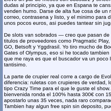
dudas al principio, ya que en Espana te can
venden humo. Darse de alta fue cosa de un 
correo, contrasena y listo, y el minimo para 
unos pocos euros, asi puedes tantear sin juga
De slots van sobrados — creo que pasan de
titulos de proveedores como Pragmatic Play, 
GO, Betsoft y Yggdrasil. Yo tiro mucho de B
Gates of Olympus, eso si he tocado tambien
que me raya es que el buscador va un poco 
tantisimo.
La parte de crupier real corre a cargo de Evol
diferencia: ruletas con crupieres de verdad,
tipo Crazy Time para el que le guste el show
bienvenida ronda el 100% hasta 300€ con 15
apostarlo unas 35 veces, nada raro compara
Tambien hay algun free spin sin deposito, pu