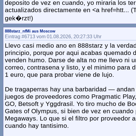
deposito de vez en cuando, yo miraria los te
actualizados directamente en <a href=htt... (
gek�rzt!)
888starz_nfMi aus Moscow
Eintrag #6713 vom 01.08.2026, 20:27:33 Uhr
Llevo casi medio ano en 888starz y la verdad
principio, porque por aqui acabas quemado 
venden humo. Darse de alta no me llevo ni u
correo, contrasena y listo, y el minimo para 
1 euro, que para probar viene de lujo.
De tragaperras hay una barbaridad — andan
juegos de proveedores como Pragmatic Play,
GO, Betsoft y Yggdrasil. Yo tiro mucho de B
Gates of Olympus, si bien de vez en cuando 
Megaways. Lo que si el filtro por proveedor 
cuando hay tantisimo.