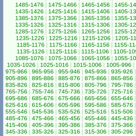
1485-1476
|
1475-1466
|
1465-1456
|
1455-1
1435-1426
|
1425-1416
|
1415-1406
|
1405-1
1385-1376
|
1375-1366
|
1365-1356
|
1355-1
1335-1326
|
1325-1316
|
1315-1306
|
1305-1
1285-1276
|
1275-1266
|
1265-1256
|
1255-1
1235-1226
|
1225-1216
|
1215-1206
|
1205-1
1185-1176
|
1175-1166
|
1165-1156
|
1155-11
1135-1126
|
1125-1116
|
1115-1106
|
1105-10
1085-1076
|
1075-1066
|
1065-1056
|
1055-1
1035-1026
|
1025-1016
|
1015-1006
|
1005-996
|
975-966
|
965-956
|
955-946
|
945-936
|
935-926
|
905-896
|
895-886
|
885-876
|
875-866
|
865-856
|
835-826
|
825-816
|
815-806
|
805-796
|
795-786
|
765-756
|
755-746
|
745-736
|
735-726
|
725-716
|
695-686
|
685-676
|
675-666
|
665-656
|
655-646
|
625-616
|
615-606
|
605-596
|
595-586
|
585-576
|
555-546
|
545-536
|
535-526
|
525-516
|
515-506
|
485-476
|
475-466
|
465-456
|
455-446
|
445-436
|
415-406
|
405-396
|
395-386
|
385-376
|
375-366
|
345-336
|
335-326
|
325-316
|
315-306
|
305-296
|