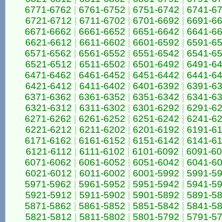
6771-6762
|
6761-6752
|
6751-6742
|
6741-6
6721-6712
|
6711-6702
|
6701-6692
|
6691-6
6671-6662
|
6661-6652
|
6651-6642
|
6641-6
6621-6612
|
6611-6602
|
6601-6592
|
6591-6
6571-6562
|
6561-6552
|
6551-6542
|
6541-6
6521-6512
|
6511-6502
|
6501-6492
|
6491-6
6471-6462
|
6461-6452
|
6451-6442
|
6441-6
6421-6412
|
6411-6402
|
6401-6392
|
6391-6
6371-6362
|
6361-6352
|
6351-6342
|
6341-6
6321-6312
|
6311-6302
|
6301-6292
|
6291-6
6271-6262
|
6261-6252
|
6251-6242
|
6241-6
6221-6212
|
6211-6202
|
6201-6192
|
6191-6
6171-6162
|
6161-6152
|
6151-6142
|
6141-6
6121-6112
|
6111-6102
|
6101-6092
|
6091-6
6071-6062
|
6061-6052
|
6051-6042
|
6041-6
6021-6012
|
6011-6002
|
6001-5992
|
5991-5
5971-5962
|
5961-5952
|
5951-5942
|
5941-5
5921-5912
|
5911-5902
|
5901-5892
|
5891-5
5871-5862
|
5861-5852
|
5851-5842
|
5841-5
5821-5812
|
5811-5802
|
5801-5792
|
5791-5