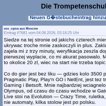
Die Trompetenschu
Neuen G�stebucheintrag hinz
vox_cqma aus Moscow
Eintrag #7681 vom 04.08.2026, 03:18:25 Uhr
Siedze na tej stronie od jakichs czterech mie
ukrywac troche mnie zaskoczyli in plus. Zak
zajela mi z trzy minuty, weryfikacja zeszla do
pierwszej wyplacie, co mi akurat pasowalo. 
to okolice 20 zl, wiec na start nie trzeba topic
Co do gier jest bez liku — gdzies kolo 3500 p
Pragmatic Play, Play'n GO i NetEnt, jest tez 
Gaming i Betsoft. Mnie najbardziej wciagnelo
Olympus, od czasu do czasu wchodze w Gat
Live stoi na Evolution — Crazy Time, ruletka, 
nie automaty, kilka stolow jest po polsku.