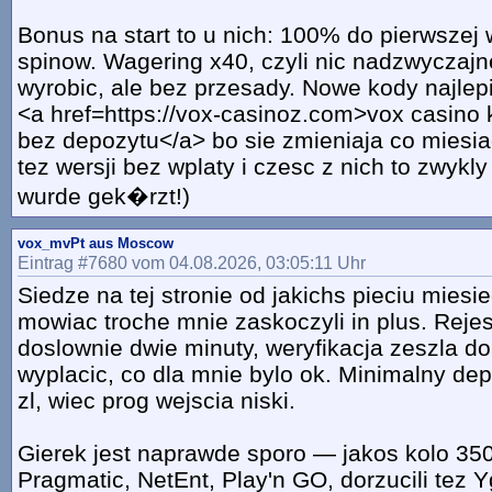
Bonus na start to u nich: 100% do pierwszej 
spinow. Wagering x40, czyli nic nadzwyczaj
wyrobic, ale bez przesady. Nowe kody najlep
<a href=https://vox-casinoz.com>vox casino
bez depozytu</a> bo sie zmieniaja co miesia
tez wersji bez wplaty i czesc z nich to zwykly c
wurde gek�rzt!)
vox_mvPt aus Moscow
Eintrag #7680 vom 04.08.2026, 03:05:11 Uhr
Siedze na tej stronie od jakichs pieciu miesi
mowiac troche mnie zaskoczyli in plus. Rejes
doslownie dwie minuty, weryfikacja zeszla do
wyplacic, co dla mnie bylo ok. Minimalny dep
zl, wiec prog wejscia niski.
Gierek jest naprawde sporo — jakos kolo 350
Pragmatic, NetEnt, Play'n GO, dorzucili tez Yg