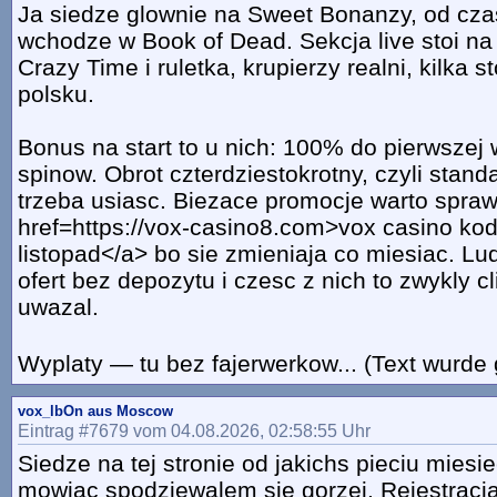
Ja siedze glownie na Sweet Bonanzy, od cz
wchodze w Book of Dead. Sekcja live stoi na
Crazy Time i ruletka, krupierzy realni, kilka s
polsku.
Bonus na start to u nich: 100% do pierwszej 
spinow. Obrot czterdziestokrotny, czyli stan
trzeba usiasc. Biezace promocje warto spraw
href=https://vox-casino8.com>vox casino ko
listopad</a> bo sie zmieniaja co miesiac. Lu
ofert bez depozytu i czesc z nich to zwykly c
uwazal.
Wyplaty — tu bez fajerwerkow... (Text wurde
vox_lbOn aus Moscow
Eintrag #7679 vom 04.08.2026, 02:58:55 Uhr
Siedze na tej stronie od jakichs pieciu miesi
mowiac spodziewalem sie gorzej. Rejestracja