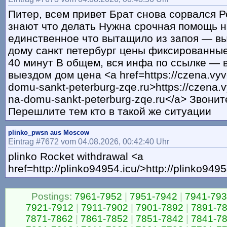
Питер, всем привет Брат снова сорвался 
знают что делать Нужна срочная помощь н
единственное что вытащило из запоя — вы
дому санкт петербург цены фиксированны
40 минут В общем, вся инфа по ссылке — в
выездом дом цена <a href=https://czena.vyv
domu-sankt-peterburg-zqe.ru>https://czena.
na-domu-sankt-peterburg-zqe.ru</a> Звони
Перешлите тем кто в такой же ситуации
plinko_pwsn aus Moscow
Eintrag #7672 vom 04.08.2026, 00:42:40 Uhr
plinko Rocket withdrawal <a
href=http://plinko94954.icu/>http://plinko9495
Postings:
7961-7952
|
7951-7942
|
7941-79
7921-7912
|
7911-7902
|
7901-7892
|
7891-7
7871-7862
|
7861-7852
|
7851-7842
|
7841-7