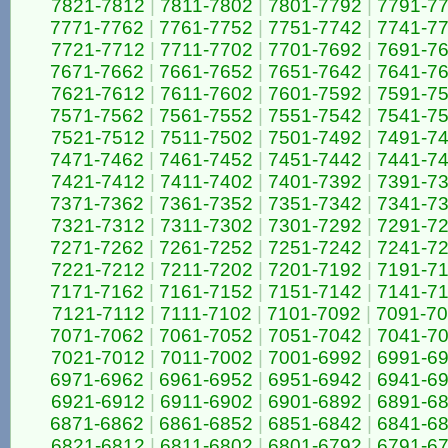
7821-7812
|
7811-7802
|
7801-7792
|
7791-7
7771-7762
|
7761-7752
|
7751-7742
|
7741-7
7721-7712
|
7711-7702
|
7701-7692
|
7691-7
7671-7662
|
7661-7652
|
7651-7642
|
7641-7
7621-7612
|
7611-7602
|
7601-7592
|
7591-7
7571-7562
|
7561-7552
|
7551-7542
|
7541-7
7521-7512
|
7511-7502
|
7501-7492
|
7491-7
7471-7462
|
7461-7452
|
7451-7442
|
7441-7
7421-7412
|
7411-7402
|
7401-7392
|
7391-7
7371-7362
|
7361-7352
|
7351-7342
|
7341-7
7321-7312
|
7311-7302
|
7301-7292
|
7291-7
7271-7262
|
7261-7252
|
7251-7242
|
7241-7
7221-7212
|
7211-7202
|
7201-7192
|
7191-7
7171-7162
|
7161-7152
|
7151-7142
|
7141-7
7121-7112
|
7111-7102
|
7101-7092
|
7091-7
7071-7062
|
7061-7052
|
7051-7042
|
7041-7
7021-7012
|
7011-7002
|
7001-6992
|
6991-6
6971-6962
|
6961-6952
|
6951-6942
|
6941-6
6921-6912
|
6911-6902
|
6901-6892
|
6891-6
6871-6862
|
6861-6852
|
6851-6842
|
6841-6
6821-6812
|
6811-6802
|
6801-6792
|
6791-6