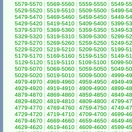
5579-5570
|
5569-5560
|
5559-5550
|
5549-5
5529-5520
|
5519-5510
|
5509-5500
|
5499-5
5479-5470
|
5469-5460
|
5459-5450
|
5449-5
5429-5420
|
5419-5410
|
5409-5400
|
5399-5
5379-5370
|
5369-5360
|
5359-5350
|
5349-5
5329-5320
|
5319-5310
|
5309-5300
|
5299-5
5279-5270
|
5269-5260
|
5259-5250
|
5249-5
5229-5220
|
5219-5210
|
5209-5200
|
5199-5
5179-5170
|
5169-5160
|
5159-5150
|
5149-5
5129-5120
|
5119-5110
|
5109-5100
|
5099-5
5079-5070
|
5069-5060
|
5059-5050
|
5049-5
5029-5020
|
5019-5010
|
5009-5000
|
4999-4
4979-4970
|
4969-4960
|
4959-4950
|
4949-4
4929-4920
|
4919-4910
|
4909-4900
|
4899-4
4879-4870
|
4869-4860
|
4859-4850
|
4849-4
4829-4820
|
4819-4810
|
4809-4800
|
4799-4
4779-4770
|
4769-4760
|
4759-4750
|
4749-4
4729-4720
|
4719-4710
|
4709-4700
|
4699-4
4679-4670
|
4669-4660
|
4659-4650
|
4649-4
4629-4620
|
4619-4610
|
4609-4600
|
4599-4