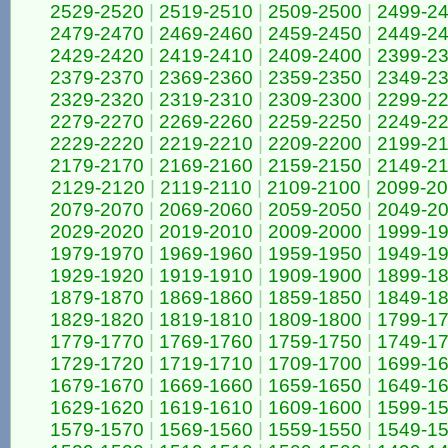
2529-2520
|
2519-2510
|
2509-2500
|
2499-2
2479-2470
|
2469-2460
|
2459-2450
|
2449-2
2429-2420
|
2419-2410
|
2409-2400
|
2399-2
2379-2370
|
2369-2360
|
2359-2350
|
2349-2
2329-2320
|
2319-2310
|
2309-2300
|
2299-2
2279-2270
|
2269-2260
|
2259-2250
|
2249-2
2229-2220
|
2219-2210
|
2209-2200
|
2199-2
2179-2170
|
2169-2160
|
2159-2150
|
2149-2
2129-2120
|
2119-2110
|
2109-2100
|
2099-2
2079-2070
|
2069-2060
|
2059-2050
|
2049-2
2029-2020
|
2019-2010
|
2009-2000
|
1999-1
1979-1970
|
1969-1960
|
1959-1950
|
1949-1
1929-1920
|
1919-1910
|
1909-1900
|
1899-1
1879-1870
|
1869-1860
|
1859-1850
|
1849-1
1829-1820
|
1819-1810
|
1809-1800
|
1799-1
1779-1770
|
1769-1760
|
1759-1750
|
1749-1
1729-1720
|
1719-1710
|
1709-1700
|
1699-1
1679-1670
|
1669-1660
|
1659-1650
|
1649-1
1629-1620
|
1619-1610
|
1609-1600
|
1599-1
1579-1570
|
1569-1560
|
1559-1550
|
1549-1