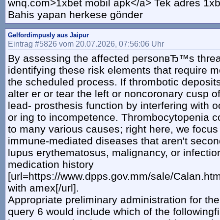
wnq.com>1xbet mobil apk</a> Tek adres 1xb
Bahis yapan herkese gönder
Gelfordimpusly aus Jaipur
Eintrag #5826 vom 20.07.2026, 07:56:06 Uhr
By assessing the affected personвЂ™s thre
identifying these risk elements that require mo
the scheduled process. If thrombotic deposits
alter er or tear the left or noncoronary cusp of
lead- prosthesis function by interfering wit
or ing to incompetence. Thrombocytopenia c
to many various causes; right here, we focus 
immune-mediated diseases that aren't secon
lupus erythematosus, malignancy, or infectio
medication history
[url=https://www.dpps.gov.mm/sale/Calan.ht
with amex[/url].
Appropriate preliminary administration for the
query 6 would include which of the followingfi