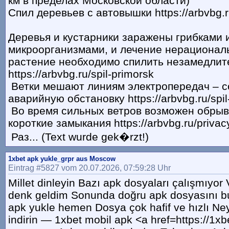
км в пределах Московской области)
Спил деревьев с автовышки https://arbvbg.ru
Деревья и кустарники заражены грибками
микроорганизмами, и лечение нерационал
растение необходимо спилить незамедлит
https://arbvbg.ru/spil-primorsk
Ветки мешают линиям электропередач – 
аварийную обстановку https://arbvbg.ru/spil
Во время сильных ветров возможен обрыв
короткие замыкания https://arbvbg.ru/privac
Раз... (Text wurde gek�rzt!)
1xbet apk yukle_grpr aus Moscow
Eintrag #5827 vom 20.07.2026, 07:59:28 Uhr
Millet dinleyin Bazı apk dosyaları çalışmıyor
denk geldim Sonunda doğru apk dosyasını 
apk yukle hemen Dosya çok hafif ve hızlı Ne
indirin — 1xbet mobil apk <a href=https://1xb