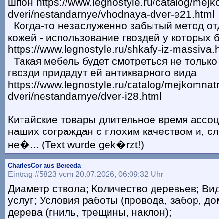
шпон https://www.legnostyle.ru/catalog/mejk
dveri/nestandarnye/vhodnaya-dver-e21.html
Когда-то незаслуженно забытый метод от
кожей - использование гвоздей у которых
https://www.legnostyle.ru/shkafy-iz-massiva.
Такая мебель будет смотреться не только 
гвозди придадут ей антикварного вида
https://www.legnostyle.ru/catalog/mejkomnat
dveri/nestandarnye/dver-i28.html
Китайские товары длительное время ассо
наших сограждан с плохим качеством и, с
не�... (Text wurde gek�rzt!)
CharlesCor aus Bereeda
Eintrag #5823 vom 20.07.2026, 06:09:32 Uhr
Диаметр ствола; Количество деревьев; Вид
услуг; Условия работы (провода, забор, д
дерева (гниль, трещины, наклон);