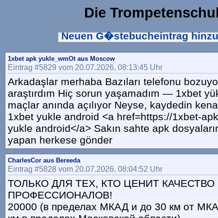
Die Trompetenschu
Neuen G�stebucheintrag hinz
1xbet apk yukle_wmOt aus Moscow
Eintrag #5829 vom 20.07.2026, 08:13:45 Uhr
Arkadaşlar merhaba Bazıları telefonu bozuy
araştırdım Hiç sorun yaşamadım — 1xbet yükl
maçlar anında açılıyor Neyse, kaydedin ken
1xbet yukle android <a href=https://1xbet-a
yukle android</a> Sakın sahte apk dosyalar
yapan herkese gönder
CharlesCor aus Bereeda
Eintrag #5828 vom 20.07.2026, 08:04:52 Uhr
ТОЛЬКО ДЛЯ ТЕХ, КТО ЦЕНИТ КАЧЕСТВО
ПРОФЕССИОНАЛОВ!
20000 (в пределах МКАД и до 30 км от МКА