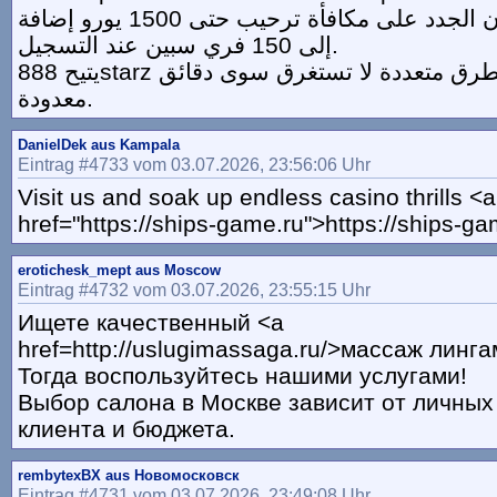
يحصل المستخدمون الجدد على مكافأة ترحيب حتى 1500 يورو إضافة
إلى 150 فري سبين عند التسجيل.
يتيح 888starz إنشاء حساب جديد بطرق متعددة لا تستغرق سوى دقائق
معدودة.
DanielDek aus Kampala
Eintrag #4733 vom 03.07.2026, 23:56:06 Uhr
Visit us and soak up endless casino thrills <a
href="https://ships-game.ru">https://ships-g
erotichesk_mept aus Moscow
Eintrag #4732 vom 03.07.2026, 23:55:15 Uhr
Ищете качественный <a
href=http://uslugimassaga.ru/>массаж линг
Тогда воспользуйтесь нашими услугами!
Выбор салона в Москве зависит от личных
клиента и бюджета.
rembytexBX aus Новомосковск
Eintrag #4731 vom 03.07.2026, 23:49:08 Uhr