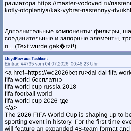
радиатора https://master-vodoved.ru/naste
kotly-otopleniya/kak-vybrat-nastennyy-dvukh
Дополнительные компоненты: фильтры, ша
соединительные и запорные элементы, тр
п... (Text wurde gek�rzt!)
LloydRow aus Tashkent
Eintrag #4735 vom 04.07.2026, 00:48:23 Uhr
<a href=https://wc2026bet.ru>dai dai fifa wor
fifa world бесплатно
fifa world cup russia 2018
fifa football world
fifa world cup 2026 где
</a>
The 2026 FIFA World Cup is shaping up to be
sporting event in history. For the first time e
will feature an expanded 48-team format and w