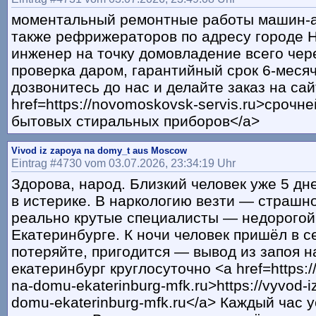
моментальный ремонтные работы машин-а
также рефрижераторов по адресу городе Н
инженер на точку домовладение всего чере
проверка даром, гарантийный срок 6-месяч
дозвонитесь до нас и делайте заказ на сай
href=https://novomoskovsk-servis.ru>сроч
бытовых стиральных приборов</a>
Vivod iz zapoya na domy_t aus Moscow
Eintrag #4730 vom 03.07.2026, 23:34:19 Uhr
Здорова, народ. Близкий человек уже 5 дн
в истерике. В наркологию везти — страшно
реально крутые специалисты — недорогой 
Екатеринбурге. К ночи человек пришёл в с
потеряйте, пригодится — вывод из запоя н
екатеринбург круглосуточно <a href=https:/
na-domu-ekaterinburg-mfk.ru>https://vyvod-i
domu-ekaterinburg-mfk.ru</a> Каждый час у