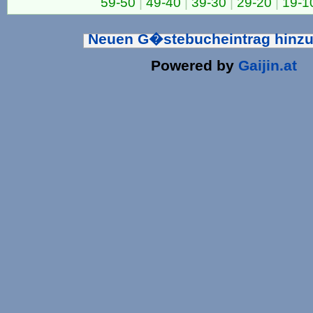
59-50
|
49-40
|
39-30
|
29-20
|
19-1
Neuen G�stebucheintrag hinz
Powered by
Gaijin.at