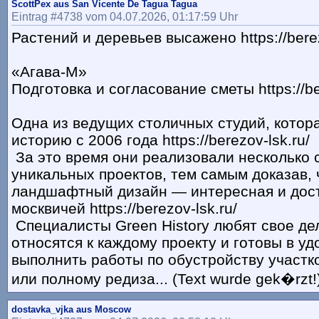
ScottPex aus San Vicente De Tagua Tagua
Eintrag #4738 vom 04.07.2026, 01:17:59 Uhr
Растений и деревьев высажено https://berez
«Агава-М»
Подготовка и согласование сметы https://be
Одна из ведущих столичных студий, котор
историю с 2006 года https://berezov-lsk.ru/
За это время они реализовали несколько 
уникальных проектов, тем самым доказав, 
ландшафтный дизайн — интересная и дост
москвичей https://berezov-lsk.ru/
Специалисты Green History любят свое де
относятся к каждому проекту и готовы в у
выполнить работы по обустройству участк
или полному редиза... (Text wurde gek�rzt!
dostavka_vjka aus Moscow