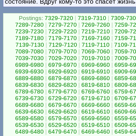
состояние. Вдруг кому-то это спасёт жизнь
Postings:
7329-7320
|
7319-7310
|
7309-73
7289-7280
|
7279-7270
|
7269-7260
|
7259-7
7239-7230
|
7229-7220
|
7219-7210
|
7209-7
7189-7180
|
7179-7170
|
7169-7160
|
7159-7
7139-7130
|
7129-7120
|
7119-7110
|
7109-7
7089-7080
|
7079-7070
|
7069-7060
|
7059-7
7039-7030
|
7029-7020
|
7019-7010
|
7009-7
6989-6980
|
6979-6970
|
6969-6960
|
6959-6
6939-6930
|
6929-6920
|
6919-6910
|
6909-6
6889-6880
|
6879-6870
|
6869-6860
|
6859-6
6839-6830
|
6829-6820
|
6819-6810
|
6809-6
6789-6780
|
6779-6770
|
6769-6760
|
6759-6
6739-6730
|
6729-6720
|
6719-6710
|
6709-6
6689-6680
|
6679-6670
|
6669-6660
|
6659-6
6639-6630
|
6629-6620
|
6619-6610
|
6609-6
6589-6580
|
6579-6570
|
6569-6560
|
6559-6
6539-6530
|
6529-6520
|
6519-6510
|
6509-6
6489-6480
|
6479-6470
|
6469-6460
|
6459-6