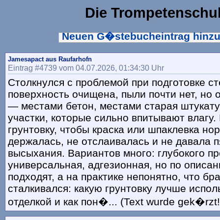
Die Trompetenschu
Neuen G�stebucheintrag hinz
Jamesapact aus Raufarhofn
Eintrag #4739 vom 04.07.2026, 01:34:30 Uhr
Столкнулся с проблемой при подготовке ст
поверхность очищена, пыли почти нет, но 
— местами бетон, местами старая штукату
участки, которые сильно впитывают влагу.
грунтовку, чтобы краска или шпаклевка но
держалась, не отслаивалась и не давала п
высыхания. Вариантов много: глубокого п
универсальная, адгезионная, но по описа
подходят, а на практике непонятно, что бра
сталкивался: какую грунтовку лучше испол
отделкой и как пон�... (Text wurde gek�rzt!