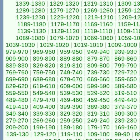
1339-1330
|
1329-1320
|
1319-1310
|
1309-1
1289-1280
|
1279-1270
|
1269-1260
|
1259-1
1239-1230
|
1229-1220
|
1219-1210
|
1209-1
1189-1180
|
1179-1170
|
1169-1160
|
1159-11
1139-1130
|
1129-1120
|
1119-1110
|
1109-11
1089-1080
|
1079-1070
|
1069-1060
|
1059-1
1039-1030
|
1029-1020
|
1019-1010
|
1009-1000
979-970
|
969-960
|
959-950
|
949-940
|
939-930
|
909-900
|
899-890
|
889-880
|
879-870
|
869-860
|
839-830
|
829-820
|
819-810
|
809-800
|
799-790
|
769-760
|
759-750
|
749-740
|
739-730
|
729-720
|
699-690
|
689-680
|
679-670
|
669-660
|
659-650
|
629-620
|
619-610
|
609-600
|
599-590
|
589-580
|
559-550
|
549-540
|
539-530
|
529-520
|
519-510
|
489-480
|
479-470
|
469-460
|
459-450
|
449-440
|
419-410
|
409-400
|
399-390
|
389-380
|
379-370
|
349-340
|
339-330
|
329-320
|
319-310
|
309-300
|
279-270
|
269-260
|
259-250
|
249-240
|
239-230
|
209-200
|
199-190
|
189-180
|
179-170
|
169-160
|
139-130
|
129-120
|
119-110
|
109-100
|
99-90
|
8