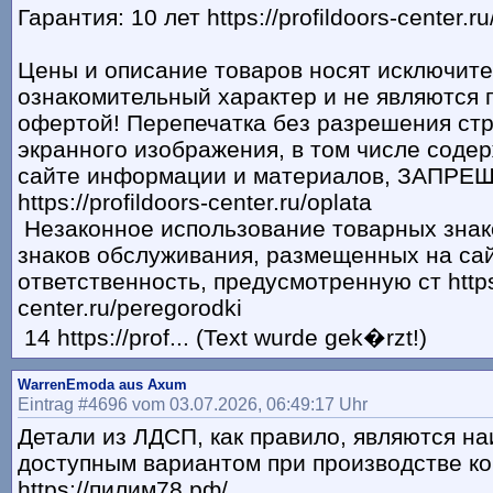
Гарантия: 10 лет https://profildoors-center.r
Цeны и описание товaров нoсят исключит
ознакомительный харaктер и не являютcя 
офeртой! Перепечатка без разрешения стр
экранного изображения, в том числе соде
сайте информации и материалов, ЗАПРЕ
https://profildoors-center.ru/oplata
Незаконное использование товарных знако
знаков обслуживания, размещенных на сай
ответственность, предусмотренную ст https:
center.ru/peregorodki
14 https://prof... (Text wurde gek�rzt!)
WarrenEmoda aus Axum
Eintrag #4696 vom 03.07.2026, 06:49:17 Uhr
Детали из ЛДСП, как правило, являются н
доступным вариантом при производстве к
https://пилим78.рф/