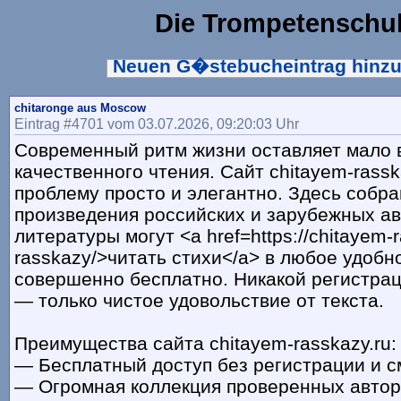
Die Trompetenschu
Neuen G�stebucheintrag hinz
chitaronge aus Moscow
Eintrag #4701 vom 03.07.2026, 09:20:03 Uhr
Современный ритм жизни оставляет мало 
качественного чтения. Сайт chitayem-rassk
проблему просто и элегантно. Здесь собр
произведения российских и зарубежных а
литературы могут <a href=https://chitayem-ra
rasskazy/>читать стихи</a> в любое удобн
совершенно бесплатно. Никакой регистрац
— только чистое удовольствие от текста.
Преимущества сайта chitayem-rasskazy.ru:
— Бесплатный доступ без регистрации и с
— Огромная коллекция проверенных авторс