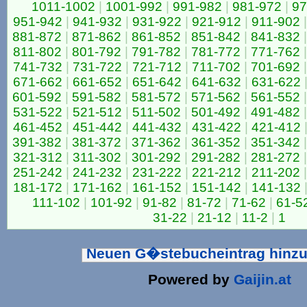
1011-1002
|
1001-992
|
991-982
|
981-972
|
97
951-942
|
941-932
|
931-922
|
921-912
|
911-902
|
881-872
|
871-862
|
861-852
|
851-842
|
841-832
|
811-802
|
801-792
|
791-782
|
781-772
|
771-762
|
741-732
|
731-722
|
721-712
|
711-702
|
701-692
|
671-662
|
661-652
|
651-642
|
641-632
|
631-622
601-592
|
591-582
|
581-572
|
571-562
|
561-552
|
531-522
|
521-512
|
511-502
|
501-492
|
491-482
|
461-452
|
451-442
|
441-432
|
431-422
|
421-412
391-382
|
381-372
|
371-362
|
361-352
|
351-342
|
321-312
|
311-302
|
301-292
|
291-282
|
281-272
|
251-242
|
241-232
|
231-222
|
221-212
|
211-202
|
181-172
|
171-162
|
161-152
|
151-142
|
141-132
111-102
|
101-92
|
91-82
|
81-72
|
71-62
|
61-5
31-22
|
21-12
|
11-2
|
1
Neuen G�stebucheintrag hinz
Powered by
Gaijin.at