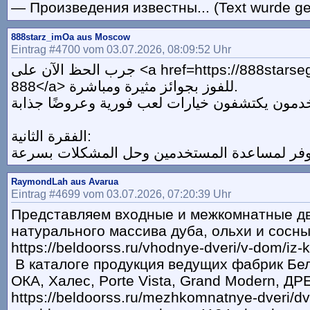
— Произведения известны... (Text wurde ge
888starz_imOa aus Moscow
Eintrag #4700 vom 03.07.2026, 08:09:52 Uhr
جرب الحظ الآن على <a href=https://888starsegypt.com>ستار
888</a> للفوز بجوائز مثيرة ومباشرة.
الفقرة الثانية:
RaymondLah aus Avarua
Eintrag #4699 vom 03.07.2026, 07:20:39 Uhr
Представляем входные и межкомнатные дв
натурального массива дуба, ольхи и сосн
https://beldoorss.ru/vhodnye-dveri/v-dom/iz-
В каталоге продукция ведущих фабрик Бе
ОКА, Халес, Porte Vista, Grand Modern, 
https://beldoorss.ru/mezhkomnatnye-dveri/dv