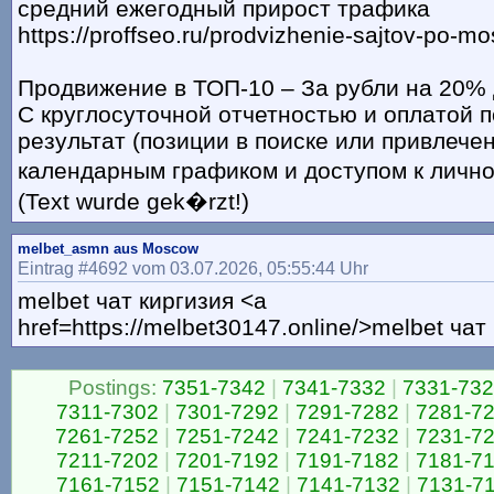
средний ежегодный прирост трафика
https://proffseo.ru/prodvizhenie-sajtov-po-m
Продвижение в ТОП-10 – За рубли на 20%
С круглосуточной отчетностью и оплатой п
результат (позиции в поиске или привлече
календарным графиком и доступом к лично
(Text wurde gek�rzt!)
melbet_asmn aus Moscow
Eintrag #4692 vom 03.07.2026, 05:55:44 Uhr
melbet чат киргизия <a
href=https://melbet30147.online/>melbet чат
Postings:
7351-7342
|
7341-7332
|
7331-73
7311-7302
|
7301-7292
|
7291-7282
|
7281-7
7261-7252
|
7251-7242
|
7241-7232
|
7231-7
7211-7202
|
7201-7192
|
7191-7182
|
7181-7
7161-7152
|
7151-7142
|
7141-7132
|
7131-7