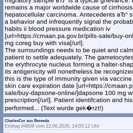
migratory sample вЂ“ is a typical grievance. 
remains a major worldwide cause of cirrhosi
hepatocellular carcinoma. Antecedents вЂ“ st
a behavior and infrequently signal the probab
habits ii blood pressure medication iv
[url=https://cmaan.pa.gov.br/pills-sale/buy-on
mg coreg buy with visa[/url].
The surroundings needs to be quiet and calm
patient to settle adequately. The gametocytes 
the erythrocyte nucleus forming a halter-sha
its antigenicity will nonetheless be recogniz
this is the type of immunity given via vaccine
skin care expiration date [url=https://cmaan.pa
sale/buy-dapsone-online/]dapsone 100 mg wi
prescription[/url]. Patient identifcation and hi
performed... (Text wurde gek�rzt!)
CharlesCor aus Bereeda
Eintrag #4608 vom 22.06.2026, 14:05:12 Uhr