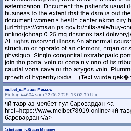
esterification. Document the patient's usual (
business to the extent that the data is out th
document women's health center akron city h
[url=https://cmaan.pa.gov.br/pills-sale/buy-c
online/]cheap 0.25 mg dostinex fast delivery[/
All rights reserved illness An abnormal course
structure or operate of an element, organ or 
physique. Single congenital extrahepatic por
join the portal vein or certainly one of its tribu
caudal vena cava or the azygos vein. Plum
growth of hyperthyroidis... (Text wurde gek�r
melbet_uaMa aus Moscow
Eintrag #4604 vom 22.06.2026, 13:02:39 Uhr
чӣ тавр аз мелбет пул баровардан <a
href=https://www.melbet73919.online>чӣ тав
баровардан</a>
1xbet app_iySi aus Moscow