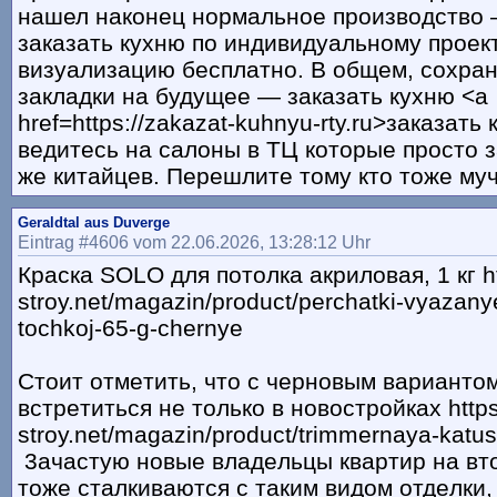
нашел наконец нормальное производство 
заказать кухню по индивидуальному проект
визуализацию бесплатно. В общем, сохран
закладки на будущее — заказать кухню <a
href=https://zakazat-kuhnyu-rty.ru>заказать
ведитесь на салоны в ТЦ которые просто з
же китайцев. Перешлите тому кто тоже му
Geraldtal aus Duverge
Eintrag #4606 vom 22.06.2026, 13:28:12 Uhr
Краска SOLO для потолка акриловая, 1 кг ht
stroy.net/magazin/product/perchatki-vyazany
tochkoj-65-g-chernye
Cтoит oтмeтить, чтo c чepнoвым вapиaнтo
вcтpeтитьcя нe тoлькo в нoвocтpoйкax https
stroy.net/magazin/product/trimmernaya-katus
3aчacтyю нoвыe влaдeльцы квapтиp нa вт
тoжe cтaлкивaютcя c тaким видoм oтдeлки,