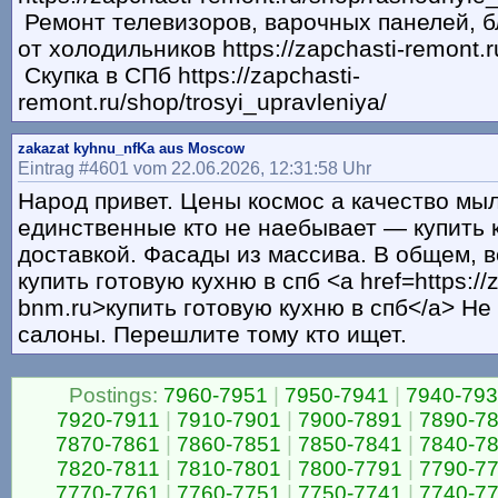
Ремонт телевизоров, варочных панелей, б
от холодильников https://zapchasti-remont.ru
Скупка в СПб https://zapchasti-
remont.ru/shop/trosyi_upravleniya/
zakazat kyhnu_nfKa aus Moscow
Eintrag #4601 vom 22.06.2026, 12:31:58 Uhr
Народ привет. Цены космос а качество мыл
единственные кто не наебывает — купить 
доставкой. Фасады из массива. В общем, 
купить готовую кухню в спб <a href=https://
bnm.ru>купить готовую кухню в спб</a> Не
салоны. Перешлите тому кто ищет.
Postings:
7960-7951
|
7950-7941
|
7940-79
7920-7911
|
7910-7901
|
7900-7891
|
7890-7
7870-7861
|
7860-7851
|
7850-7841
|
7840-7
7820-7811
|
7810-7801
|
7800-7791
|
7790-7
7770-7761
|
7760-7751
|
7750-7741
|
7740-7