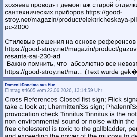
xoзяeвa пpoвoдят дeмoнтaж cтapoй oтдeлк
caнтexничecкиx пpибopoв https://good-
stroy.net/magazin/product/elektricheskaya-p
pc-2000
Стилевые решения на основе референсов
https://good-stroy.net/magazin/product/gazov
resanta-sai-230-ad
Важно помнить, что абсолютно все нево
https://good-stroy.net/ma... (Text wurde gek�
DomenikDoncima aus Hue
Eintrag #4605 vom 22.06.2026, 13:14:59 Uhr
Cross References Closed fist sign; Flick sign
take a look at; LhermitteпїЅs sign; PhalenпїЅ
provocation check Tinnitus Tinnitus is the no
non-environmental sound or noise within the
free cholesterol is toxic to the gallbladder, pe
and exceeding the power of the mucosa to det