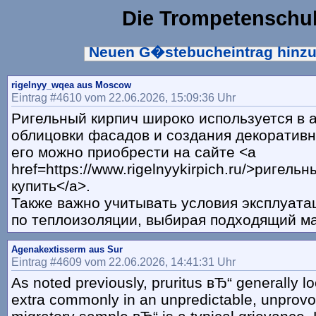
Die Trompetenschu
Neuen G�stebucheintrag hinz
rigelnyy_wqea aus Moscow
Eintrag #4610 vom 22.06.2026, 15:09:36 Uhr
Ригельный кирпич широко используется в 
облицовки фасадов и создания декоративн
его можно приобрести на сайте <a
href=https://www.rigelnyykirpich.ru/>ригель
купить</a>.
Также важно учитывать условия эксплуата
по теплоизоляции, выбирая подходящий м
Agenakextisserm aus Sur
Eintrag #4609 vom 22.06.2026, 14:41:31 Uhr
As noted previously, pruritus вЂ“ generally l
extra commonly in an unpredictable, unprovok