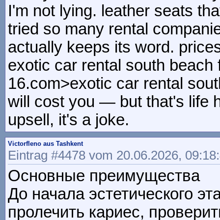
I'm not lying. leather seats tha
tried so many rental companies
actually keeps its word. pric
exotic car rental south beach f
16.com>exotic car rental sou
will cost you — but that's life
upsell, it's a joke.
Victorfleno aus Tashkent
Eintrag #4478 vom 20.06.2026, 09:18
Основные преимущества
До начала эстетического эт
пролечить кариес, проверит