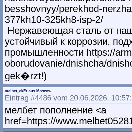
besshovnyy/perekhod-nerzhav
377kh10-325kh8-isp-2/
Нержавеющая сталь от наше
устойчивый к коррозии, по
промышленности https://arma
oborudovanie/dnishcha/dnishc
gek�rzt!)
melbet_ekEr aus Moscow
Eintrag #4486 vom 20.06.2026, 10:57
мелбет пополнение <a
href=https://www.melbet05281