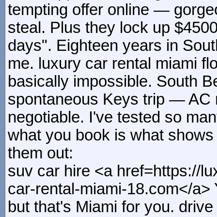
tempting offer online — gorgeou
steal. Plus they lock up $450
days". Eighteen years in South
me. luxury car rental miami fl
basically impossible. South Be
spontaneous Keys trip — AC m
negotiable. I've tested so man
what you book is what shows 
them out:
suv car hire <a href=https://l
car-rental-miami-18.com</a> 
but that's Miami for you. drive