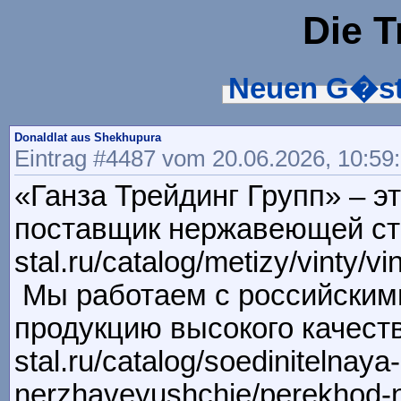
Die 
Neuen G�st
Donaldlat aus Shekhupura
Eintrag #4487 vom 20.06.2026, 10:59
«Ганза Трейдинг Групп» – эт
поставщик нержавеющей ста
stal.ru/catalog/metizy/vinty/
Мы работаем с российским
продукцию высокого качества
stal.ru/catalog/soedinitelnay
nerzhaveyushchie/perekhod-n