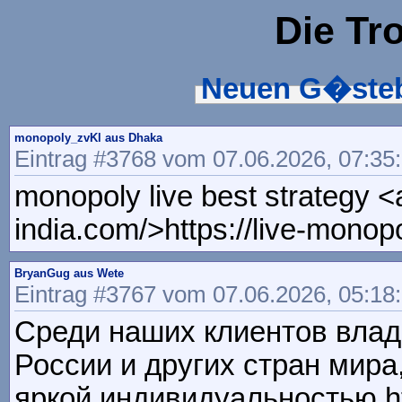
Die Tr
Neuen G�steb
monopoly_zvKl aus Dhaka
Eintrag #3768 vom 07.06.2026, 07:35
monopoly live best strategy <
india.com/>https://live-monop
BryanGug aus Wete
Eintrag #3767 vom 07.06.2026, 05:18
Среди наших клиентов влад
России и других стран мира
яркой индивидуальностью http