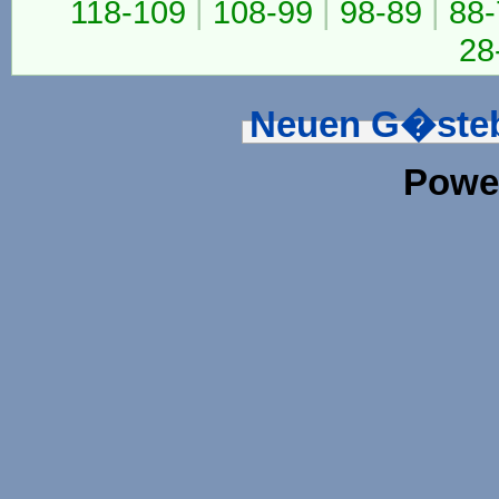
118-109
|
108-99
|
98-89
|
88-
28
Neuen G�steb
Powe