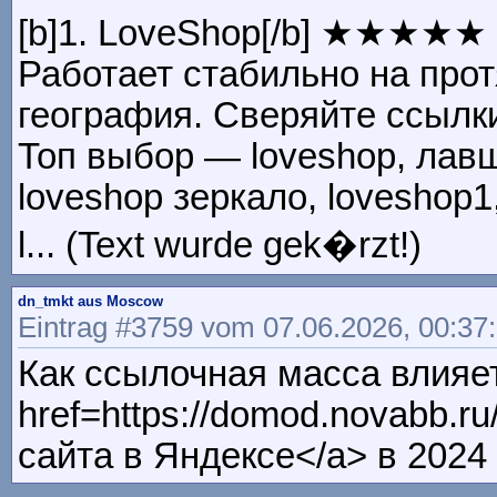
[b]1. LoveShop[/b] ★★★★★
Работает стабильно на про
география. Сверяйте ссылки
Топ выбор — loveshop, лавшоп
loveshop зеркало, loveshop1
l... (Text wurde gek�rzt!)
dn_tmkt aus Moscow
Eintrag #3759 vom 07.06.2026, 00:37
Как ссылочная масса влияет
href=https://domod.novabb.
сайта в Яндексе</a> в 2024