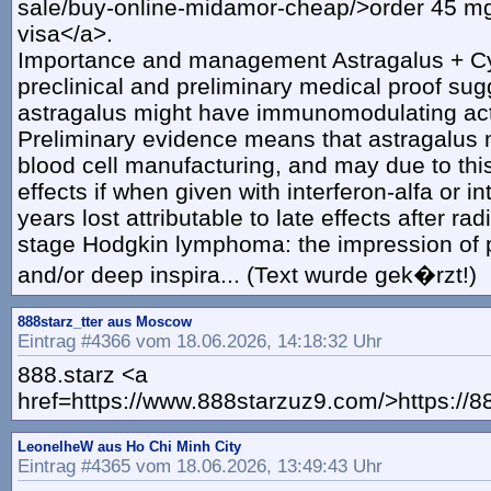
sale/buy-online-midamor-cheap/>order 45 m
visa</a>.
Importance and management Astragalus + Cy
preclinical and preliminary medical proof sug
astragalus might have immunomodulating acti
Preliminary evidence means that astragalus 
blood cell manufacturing, and may due to this
effects if when given with interferon-alfa or in
years lost attributable to late effects after ra
stage Hodgkin lymphoma: the impression of 
and/or deep inspira... (Text wurde gek�rzt!)
888starz_tter aus Moscow
Eintrag #4366 vom 18.06.2026, 14:18:32 Uhr
888.starz <a
href=https://www.888starzuz9.com/>https://
LeonelheW aus Ho Chi Minh City
Eintrag #4365 vom 18.06.2026, 13:49:43 Uhr