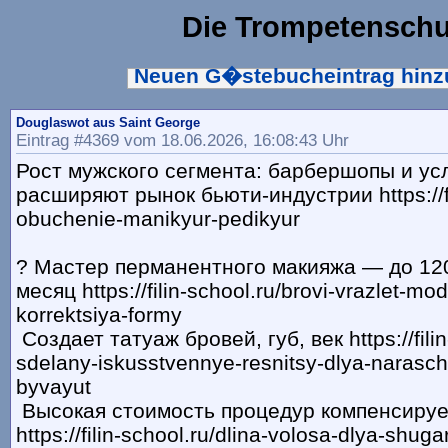
Die Trompetenschu
Neuen G�stebucheintrag hin
Douglaswot aus Saint George
Eintrag #4369 vom 18.06.2026, 16:08:43 Uhr
Рост мужского сегмента: барбершопы и ус
расширяют рынок бьюти-индустрии https://fil
obuchenie-manikyur-pedikyur
? Мастер перманентного макияжа — до 120
месяц https://filin-school.ru/brovi-vrazlet-mod
korrektsiya-formy
Создает татуаж бровей, губ, век https://filin
sdelany-iskusstvennye-resnitsy-dlya-naraschi
byvayut
Высокая стоимость процедур компенсируе
https://filin-school.ru/dlina-volosa-dlya-shug