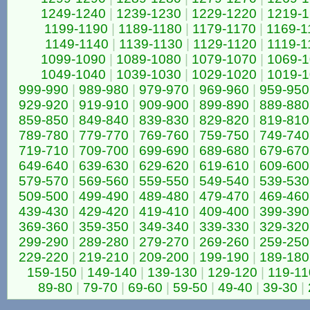
1249-1240
|
1239-1230
|
1229-1220
|
1219-
1199-1190
|
1189-1180
|
1179-1170
|
1169-1
1149-1140
|
1139-1130
|
1129-1120
|
1119-1
1099-1090
|
1089-1080
|
1079-1070
|
1069-
1049-1040
|
1039-1030
|
1029-1020
|
1019-
999-990
|
989-980
|
979-970
|
969-960
|
959-950
929-920
|
919-910
|
909-900
|
899-890
|
889-880
859-850
|
849-840
|
839-830
|
829-820
|
819-810
789-780
|
779-770
|
769-760
|
759-750
|
749-740
719-710
|
709-700
|
699-690
|
689-680
|
679-670
649-640
|
639-630
|
629-620
|
619-610
|
609-600
579-570
|
569-560
|
559-550
|
549-540
|
539-530
509-500
|
499-490
|
489-480
|
479-470
|
469-460
439-430
|
429-420
|
419-410
|
409-400
|
399-390
369-360
|
359-350
|
349-340
|
339-330
|
329-320
299-290
|
289-280
|
279-270
|
269-260
|
259-250
229-220
|
219-210
|
209-200
|
199-190
|
189-180
159-150
|
149-140
|
139-130
|
129-120
|
119-11
89-80
|
79-70
|
69-60
|
59-50
|
49-40
|
39-30
|