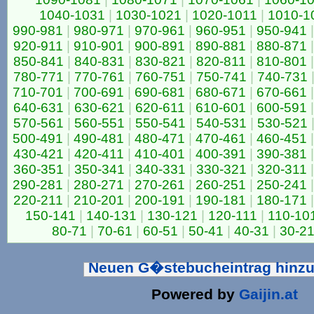
1040-1031
|
1030-1021
|
1020-1011
|
1010-1
990-981
|
980-971
|
970-961
|
960-951
|
950-941
|
920-911
|
910-901
|
900-891
|
890-881
|
880-871
|
850-841
|
840-831
|
830-821
|
820-811
|
810-801
|
780-771
|
770-761
|
760-751
|
750-741
|
740-731
710-701
|
700-691
|
690-681
|
680-671
|
670-661
|
640-631
|
630-621
|
620-611
|
610-601
|
600-591
|
570-561
|
560-551
|
550-541
|
540-531
|
530-521
500-491
|
490-481
|
480-471
|
470-461
|
460-451
|
430-421
|
420-411
|
410-401
|
400-391
|
390-381
|
360-351
|
350-341
|
340-331
|
330-321
|
320-311
|
290-281
|
280-271
|
270-261
|
260-251
|
250-241
|
220-211
|
210-201
|
200-191
|
190-181
|
180-171
|
150-141
|
140-131
|
130-121
|
120-111
|
110-10
80-71
|
70-61
|
60-51
|
50-41
|
40-31
|
30-2
Neuen G�stebucheintrag hinz
Powered by
Gaijin.at