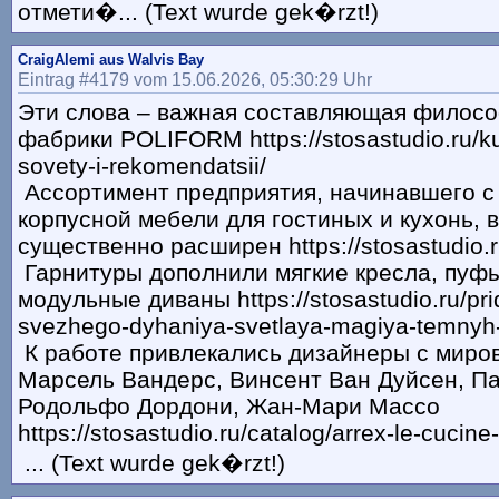
отмети�... (Text wurde gek�rzt!)
CraigAlemi aus Walvis Bay
Eintrag #4179 vom 15.06.2026, 05:30:29 Uhr
Эти слова – важная составляющая филос
фабрики POLIFORM https://stosastudio.ru/k
sovety-i-rekomendatsii/
Ассортимент предприятия, начинавшего с
корпусной мебели для гостиных и кухонь, 
существенно расширен https://stosastudio.r
Гарнитуры дополнили мягкие кресла, пуфы
модульные диваны https://stosastudio.ru/pri
svezhego-dyhaniya-svetlaya-magiya-temnyh
К работе привлекались дизайнеры с миро
Марсель Вандерс, Винсент Ван Дуйсен, П
Родольфо Дордони, Жан-Мари Массо
https://stosastudio.ru/catalog/arrex-le-cucine-
... (Text wurde gek�rzt!)