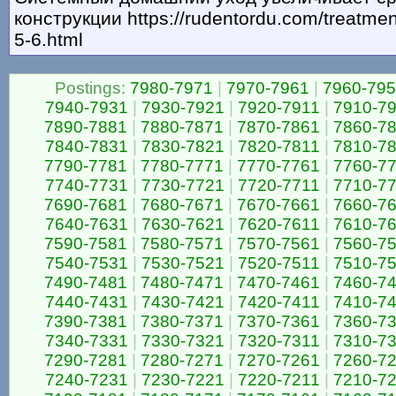
конструкции https://rudentordu.com/treatmen
5-6.html
Postings:
7980-7971
|
7970-7961
|
7960-79
7940-7931
|
7930-7921
|
7920-7911
|
7910-7
7890-7881
|
7880-7871
|
7870-7861
|
7860-7
7840-7831
|
7830-7821
|
7820-7811
|
7810-7
7790-7781
|
7780-7771
|
7770-7761
|
7760-7
7740-7731
|
7730-7721
|
7720-7711
|
7710-7
7690-7681
|
7680-7671
|
7670-7661
|
7660-7
7640-7631
|
7630-7621
|
7620-7611
|
7610-7
7590-7581
|
7580-7571
|
7570-7561
|
7560-7
7540-7531
|
7530-7521
|
7520-7511
|
7510-7
7490-7481
|
7480-7471
|
7470-7461
|
7460-7
7440-7431
|
7430-7421
|
7420-7411
|
7410-7
7390-7381
|
7380-7371
|
7370-7361
|
7360-7
7340-7331
|
7330-7321
|
7320-7311
|
7310-7
7290-7281
|
7280-7271
|
7270-7261
|
7260-7
7240-7231
|
7230-7221
|
7220-7211
|
7210-7