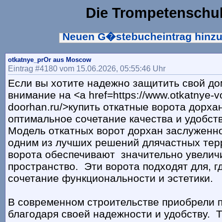
Die Trompetenschu
Neuen G�stebucheintrag hinz
otkatnye_prOr aus Moscow
Eintrag #4180 vom 15.06.2026, 05:55:46 Uhr
Если вы хотите надежно защитить свой до
внимание на <a href=https://www.otkatnye-v
doorhan.ru/>купить откатные ворота дорха
оптимальное сочетание качества и удобст
Модель откатных ворот дорхан заслуженно
одним из лучших решений длячастных тер
ворота обеспечивают значительно увелич
пространство. Эти ворота подходят для, г
сочетание функциональности и эстетики.
В современном строительстве приобрели 
благодаря своей надежности и удобству. Т