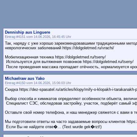
Denniship aus Linguere
Eintrag #4151 vom 14.06.2026, 16:45:45 Uhr
Так, наряду с уже хорошо зарекомендовавшими традиционными метод
неврологических заболеваний https://dolgoletmed.ru/vrachi/
Мобилизационная техника https://dolgoletmed.ru/tseny/
Используется для вытяжения позвонков https://dolgoletmed.ru/tseny/
После проведения массажа пропадает отёчность, нормализуется кров
Michaelraw aus Yako
Eintrag #4150 vom 14.06.2026, 15:06:03 Uhr
Скидка https://dez-spasatel.ru/articles/klopy/mify-o-klopakh-i-tarakanakh-pr
Выбор способа и химикатов определяют особенности объекта, величина к
Специалист СЭС, обследовав застройку, участок, подберёт самый эффект
Оставьте свой номер телефона, и наш менеджер свяжется с вами в течен
Мы подготовили ответы на часто задаваемые вопросы клиентов https://d
Если Вы не найдете отве�... (Text wurde gek�rzt!)