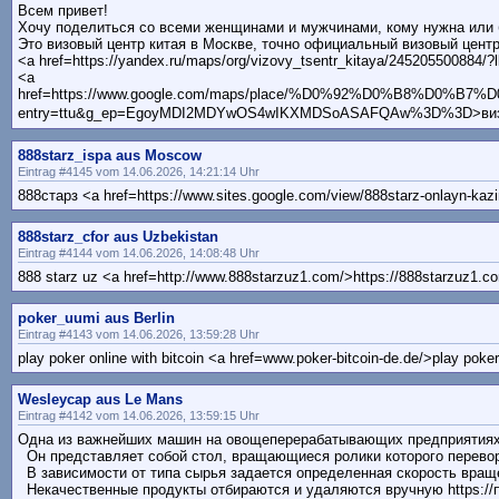
Всем привет!
Хочу поделиться со всеми женщинами и мужчинами, кому нужна или б
Это визовый центр китая в Москве, точно официальный визовый центр
<a href=https://yandex.ru/maps/org/vizovy_tsentr_kitaya/24520550088
<a
href=https://www.google.com/maps/place/%D0%92%D0%B8%D0%B
entry=ttu&g_ep=EgoyMDI2MDYwOS4wIKXMDSoASAFQAw%3D%3D>визовый 
888starz_ispa aus Moscow
Eintrag #4145 vom 14.06.2026, 14:21:14 Uhr
888старз <a href=https://www.sites.google.com/view/888starz-onlayn-kazi
888starz_cfor aus Uzbekistan
Eintrag #4144 vom 14.06.2026, 14:08:48 Uhr
888 starz uz <a href=http://www.888starzuz1.com/>https://888starzuz1.c
poker_uumi aus Berlin
Eintrag #4143 vom 14.06.2026, 13:59:28 Uhr
play poker online with bitcoin <a href=www.poker-bitcoin-de.de/>play poker 
Wesleycap aus Le Mans
Eintrag #4142 vom 14.06.2026, 13:59:15 Uhr
Одна из важнейших машин на овощеперерабатывающих предприятиях – р
Он представляет собой стол, вращающиеся ролики которого переворачив
В зависимости от типа сырья задается определенная скорость вращен
Некачественные продукты отбираются и удаляются вручную https://пище