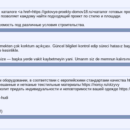
каталоге <a href=https://gotovye-proekty-domov18.ru>каталог готовых 
 позволяет каждому найти подходящий проект по стилю и площади.
уемость под различные условия строительства.
rmekten çok korktum açıkçası. Güncel bilgileri kontrol edip süreci hatasız ba
 kesinlikle.
ize — başka yerde vakit kaybetmeyin yani. Umarım siz de memnun kalırsını
борудовании, в соответствии с европейскими стандартами качества https
анные и нетканые текстильные материалы https://norsy.ru/otzyvy
лит придать индивидуальности и неповторимости вашей одежде https://
-hudi
!)