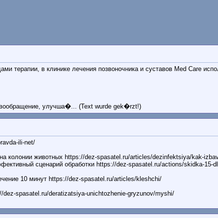
ами терапии, в клинике лечения позвоночника и суставов Med Care исп
ообращение, улучша�... (Text wurde gek�rzt!)
avda-ili-net/
олонии животных https://dez-spasatel.ru/articles/dezinfektsiya/kak-izbav
ивный сценарий обработки https://dez-spasatel.ru/actions/skidka-15-dly
ие 10 минут https://dez-spasatel.ru/articles/kleshchi/
ez-spasatel.ru/deratizatsiya-unichtozhenie-gryzunov/myshi/