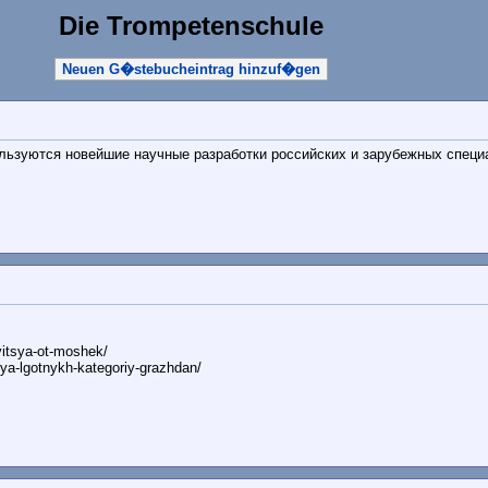
Die Trompetenschule
Neuen G�stebucheintrag hinzuf�gen
ользуются новейшие научные разработки российских и зарубежных спец
itsya-ot-moshek/
a-lgotnykh-kategoriy-grazhdan/