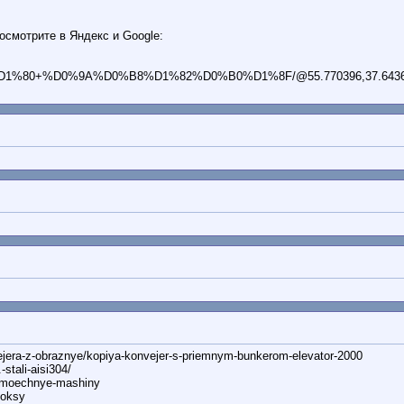
осмотрите в Яндекс и Google:
D0%9A%D0%B8%D1%82%D0%B0%D1%8F/@55.770396,37.6436634,15z/da
a-z-obraznye/kopiya-konvejer-s-priemnym-bunkerom-elevator-2000
tali-aisi304/
-moechnye-mashiny
boksy