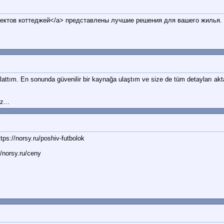
проектов коттеджей</a> представлены лучшие решения для вашего жилья.
şlattım. En sonunda güvenilir bir kaynağa ulaştım ve size de tüm detayları akt
z...
://norsy.ru/poshiv-futbolok
norsy.ru/ceny