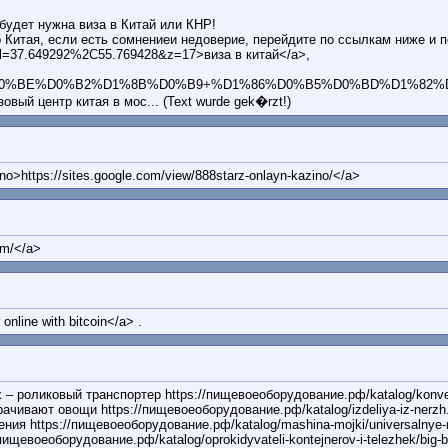
удет нужна виза в Китай или КНР!
 Китая, если есть сомнениеи недоверие, перейдите по ссылкам ниже и п
4/?ll=37.649292%2C55.769428&z=17>виза в китай</a>,
7%D0%BE%D0%B2%D1%8B%D0%B9+%D1%86%D0%B5%D0%BD%D1%82%D1%80+%
центр китая в мос... (Text wurde gek�rzt!)
no>https://sites.google.com/view/888starz-onlayn-kazino/</a>
om/</a>
online with bitcoin</a> .
оликовый транспортер https://пищевоеоборудование.рф/katalog/konvejer
ают овощи https://пищевоеоборудование.рф/katalog/izdeliya-iz-nerzh.-s
ия https://пищевоеоборудование.рф/katalog/mashina-mojki/universalnye
воеоборудование.рф/katalog/oprokidyvateli-kontejnerov-i-telezhek/big-