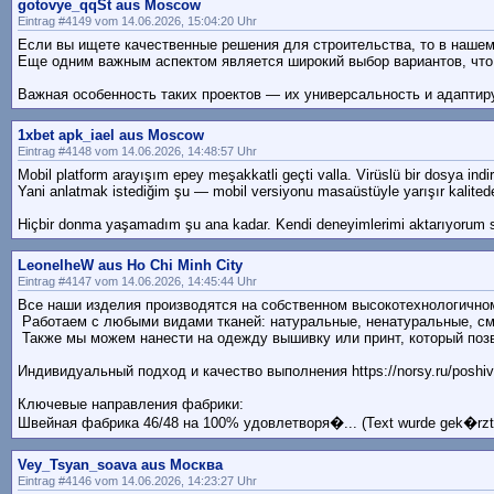
gotovye_qqSt aus Moscow
Eintrag #4149 vom 14.06.2026, 15:04:20 Uhr
Если вы ищете качественные решения для строительства, то в нашем 
Еще одним важным аспектом является широкий выбор вариантов, что
Важная особенность таких проектов — их универсальность и адаптир
1xbet apk_iael aus Moscow
Eintrag #4148 vom 14.06.2026, 14:48:57 Uhr
Mobil platform arayışım epey meşakkatli geçti valla. Virüslü bir dosya indi
Yani anlatmak istediğim şu — mobil versiyonu masaüstüyle yarışır kalitede
Hiçbir donma yaşamadım şu ana kadar. Kendi deneyimlerimi aktarıyorum s
LeonelheW aus Ho Chi Minh City
Eintrag #4147 vom 14.06.2026, 14:45:44 Uhr
Все наши изделия производятся на собственном высокотехнологичном о
Работаем с любыми видами тканей: натуральные, ненатуральные, смеш
Также мы можем нанести на одежду вышивку или принт, который позво
Индивидуальный подход и качество выполнения https://norsy.ru/poshiv
Ключевые направления фабрики:
Швейная фабрика 46/48 на 100% удовлетворя�... (Text wurde gek�rzt
Vey_Tsyan_soava aus Москва
Eintrag #4146 vom 14.06.2026, 14:23:27 Uhr