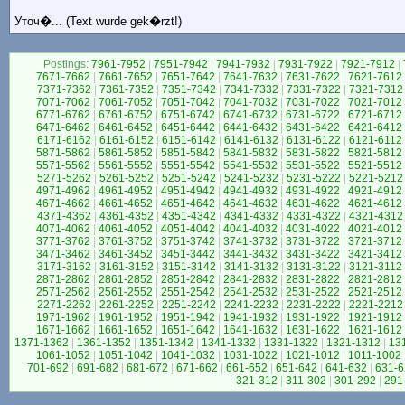
Уточ�... (Text wurde gek�rzt!)
Postings:
7961-7952
|
7951-7942
|
7941-7932
|
7931-7922
|
7921-7912
|
7671-7662
|
7661-7652
|
7651-7642
|
7641-7632
|
7631-7622
|
7621-7612
7371-7362
|
7361-7352
|
7351-7342
|
7341-7332
|
7331-7322
|
7321-7312
7071-7062
|
7061-7052
|
7051-7042
|
7041-7032
|
7031-7022
|
7021-7012
6771-6762
|
6761-6752
|
6751-6742
|
6741-6732
|
6731-6722
|
6721-6712
6471-6462
|
6461-6452
|
6451-6442
|
6441-6432
|
6431-6422
|
6421-6412
6171-6162
|
6161-6152
|
6151-6142
|
6141-6132
|
6131-6122
|
6121-6112
5871-5862
|
5861-5852
|
5851-5842
|
5841-5832
|
5831-5822
|
5821-5812
5571-5562
|
5561-5552
|
5551-5542
|
5541-5532
|
5531-5522
|
5521-5512
5271-5262
|
5261-5252
|
5251-5242
|
5241-5232
|
5231-5222
|
5221-5212
4971-4962
|
4961-4952
|
4951-4942
|
4941-4932
|
4931-4922
|
4921-4912
4671-4662
|
4661-4652
|
4651-4642
|
4641-4632
|
4631-4622
|
4621-4612
4371-4362
|
4361-4352
|
4351-4342
|
4341-4332
|
4331-4322
|
4321-4312
4071-4062
|
4061-4052
|
4051-4042
|
4041-4032
|
4031-4022
|
4021-4012
3771-3762
|
3761-3752
|
3751-3742
|
3741-3732
|
3731-3722
|
3721-3712
3471-3462
|
3461-3452
|
3451-3442
|
3441-3432
|
3431-3422
|
3421-3412
3171-3162
|
3161-3152
|
3151-3142
|
3141-3132
|
3131-3122
|
3121-3112
2871-2862
|
2861-2852
|
2851-2842
|
2841-2832
|
2831-2822
|
2821-2812
2571-2562
|
2561-2552
|
2551-2542
|
2541-2532
|
2531-2522
|
2521-2512
2271-2262
|
2261-2252
|
2251-2242
|
2241-2232
|
2231-2222
|
2221-2212
1971-1962
|
1961-1952
|
1951-1942
|
1941-1932
|
1931-1922
|
1921-1912
1671-1662
|
1661-1652
|
1651-1642
|
1641-1632
|
1631-1622
|
1621-1612
1371-1362
|
1361-1352
|
1351-1342
|
1341-1332
|
1331-1322
|
1321-1312
|
13
1061-1052
|
1051-1042
|
1041-1032
|
1031-1022
|
1021-1012
|
1011-1002
701-692
|
691-682
|
681-672
|
671-662
|
661-652
|
651-642
|
641-632
|
631-6
321-312
|
311-302
|
301-292
|
291