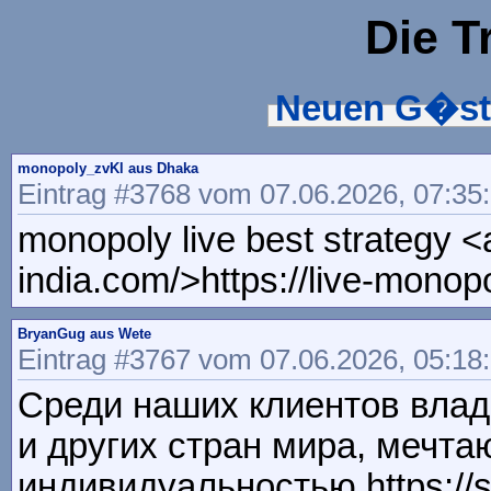
Die T
Neuen G�st
monopoly_zvKl aus Dhaka
Eintrag #3768 vom 07.06.2026, 07:35
monopoly live best strategy <
india.com/>https://live-monop
BryanGug aus Wete
Eintrag #3767 vom 07.06.2026, 05:18
Среди наших клиентов влад
и других стран мира, мечта
индивидуальностью https://si