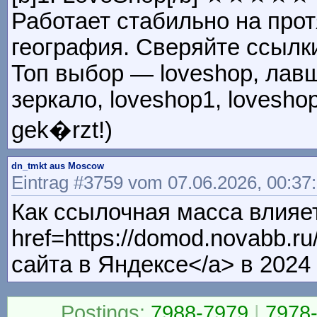
Работает стабильно на про
география. Сверяйте ссылки
Топ выбор — loveshop, лавшо
зеркало, loveshop1, loveshop2
gek�rzt!)
dn_tmkt aus Moscow
Eintrag #3759 vom 07.06.2026, 00:37
Как ссылочная масса влияет
href=https://domod.novabb.
сайта в Яндексе</a> в 2024
Postings:
7988-7979
|
7978