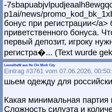
-7sbapuabjvlpudjeaalh8ewgqc
p1ai/news/promo_kod_bk_1xbe
бонус при регистрации</a> 
приветственного бонуса. Ч
первый депозит, игроку нуж
регистра�... (Text wurde gek
LeonelheW aus Ho Chi Minh City
Eintrag #3761 vom 07.06.2026, 00:50
шьем одежду для российских 
Какая минимальная партия
Сложность силуэта и количе