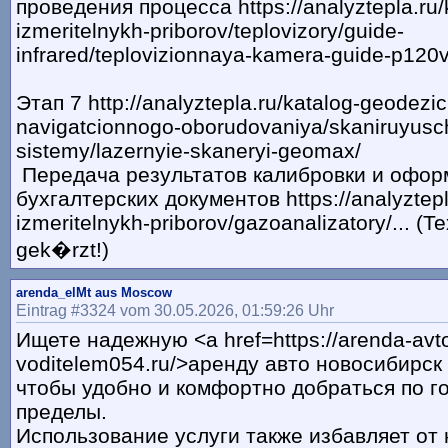
проведения процесса https://analyztepla.ru/
izmeritelnykh-priborov/teplovizory/guide-
infrared/teplovizionnaya-kamera-guide-p120
Этап 7 http://analyztepla.ru/katalog-geodezi
navigatcionnogo-oborudovaniya/skaniruyusc
sistemy/lazernyie-skaneryi-geomax/
Передача результатов калибровки и офор
бухгалтерских документов https://analyztepl
izmeritelnykh-priborov/gazoanalizatory/... (T
gek�rzt!)
arenda_elMt aus Moscow
Eintrag #3324 vom 30.05.2026, 01:59:26 Uhr
Ищете надежную <a href=https://arenda-avto
voditelem054.ru/>аренду авто новосибирск
чтобы удобно и комфортно добраться по го
пределы.
Использование услуги также избавляет от