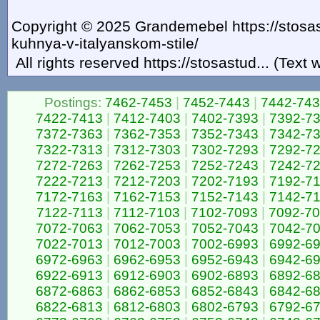
Copyright © 2025 Grandemebel https://stosas
kuhnya-v-italyanskom-stile/
All rights reserved https://stosastud... (Text
Postings:
7462-7453
|
7452-7443
|
7442-74
7422-7413
|
7412-7403
|
7402-7393
|
7392-7
7372-7363
|
7362-7353
|
7352-7343
|
7342-7
7322-7313
|
7312-7303
|
7302-7293
|
7292-7
7272-7263
|
7262-7253
|
7252-7243
|
7242-7
7222-7213
|
7212-7203
|
7202-7193
|
7192-7
7172-7163
|
7162-7153
|
7152-7143
|
7142-7
7122-7113
|
7112-7103
|
7102-7093
|
7092-7
7072-7063
|
7062-7053
|
7052-7043
|
7042-7
7022-7013
|
7012-7003
|
7002-6993
|
6992-6
6972-6963
|
6962-6953
|
6952-6943
|
6942-6
6922-6913
|
6912-6903
|
6902-6893
|
6892-6
6872-6863
|
6862-6853
|
6852-6843
|
6842-6
6822-6813
|
6812-6803
|
6802-6793
|
6792-6