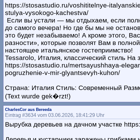
https://stosastudio.ru/voshititelnye-italyansk
stulya-vysokogo-kachestva/
Если вы устали — мы отдыхаем, если пол
до самого вечера! Но где бы мы не остано
это будет незабываемо! А кроме этого, Ва
разности», которые позволят Вам в полно
настоящее итальянское гостеприимство!
Tessarolo, Италия, классический стиль На 
https://stosastudio.ru/mertsayushhaya-elega
pogruzhenie-v-mir-glyantsevyh-kuhon/
Страна: Италия Стиль: Современный Разме
(Text wurde gek�rzt!)
CharlesCor aus Bereeda
Eintrag #3634 vom 03.06.2026, 18:41:29 Uhr
Вырубка деревьев на дачном участке https:/
Деревья и кустарники заражены грибками