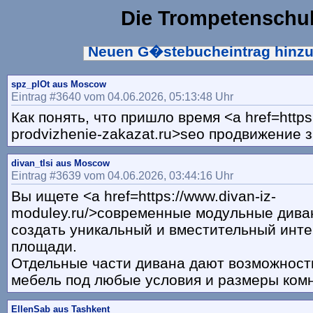
Die Trompetenschu
Neuen G�stebucheintrag hinz
spz_plOt aus Moscow
Eintrag #3640 vom 04.06.2026, 05:13:48 Uhr
Как понять, что пришло время <a href=https:
prodvizhenie-zakazat.ru>seo продвижение 
divan_tlsi aus Moscow
Eintrag #3639 vom 04.06.2026, 03:44:16 Uhr
Вы ищете <a href=https://www.divan-iz-
moduley.ru/>современные модульные дива
создать уникальный и вместительный инт
площади.
Отдельные части дивана дают возможност
мебель под любые условия и размеры ком
EllenSab aus Tashkent