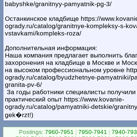
babyshke/granitnyy-pamyatnik-pg-3/
Останкинское кладбище https://www.kovani
ogrady.ru/catalog/granitnye-kompleksy-s-ko
vstavkami/kompleks-roza/
Дополнительная информация:
Наша компания предлагает выполнить бла
захоронения на кладбище в Москве и Моск
на высоком профессиональном уровне https
ogrady.ru/catalog/byudzhetnye-pamyatniki/pa
granita-pv-6/
За годы работники специалисты получили
практический опыт https://www.kovanie-
ogrady.ru/catalog/pamyatniki-detskie/granitny
gek�rzt!)
Postings:
7960-7951
|
7950-7941
|
7940-79