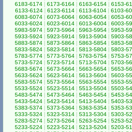
6183-6174
|
6173-6164
|
6163-6154
|
6153-6
6133-6124
|
6123-6114
|
6113-6104
|
6103-6
6083-6074
|
6073-6064
|
6063-6054
|
6053-6
6033-6024
|
6023-6014
|
6013-6004
|
6003-5
5983-5974
|
5973-5964
|
5963-5954
|
5953-5
5933-5924
|
5923-5914
|
5913-5904
|
5903-5
5883-5874
|
5873-5864
|
5863-5854
|
5853-5
5833-5824
|
5823-5814
|
5813-5804
|
5803-5
5783-5774
|
5773-5764
|
5763-5754
|
5753-5
5733-5724
|
5723-5714
|
5713-5704
|
5703-5
5683-5674
|
5673-5664
|
5663-5654
|
5653-5
5633-5624
|
5623-5614
|
5613-5604
|
5603-5
5583-5574
|
5573-5564
|
5563-5554
|
5553-5
5533-5524
|
5523-5514
|
5513-5504
|
5503-5
5483-5474
|
5473-5464
|
5463-5454
|
5453-5
5433-5424
|
5423-5414
|
5413-5404
|
5403-5
5383-5374
|
5373-5364
|
5363-5354
|
5353-5
5333-5324
|
5323-5314
|
5313-5304
|
5303-5
5283-5274
|
5273-5264
|
5263-5254
|
5253-5
5233-5224
|
5223-5214
|
5213-5204
|
5203-5