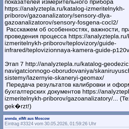
показателей измерительного прибора
https://analyztepla.ru/katalog-izmeritelnykh-
priborov/gazoanalizatory/sensory-dlya-
gazoanalizatorov/sensory-fosgena-cocl2/
Расскажем об особенностях, важности, п
проведения процесса https://analyztepla.ru/
izmeritelnykh-priborov/teplovizory/guide-
infrared/teplovizionnaya-kamera-guide-p120
Этап 7 http://analyztepla.ru/katalog-geodezi
navigatcionnogo-oborudovaniya/skaniruyusc
sistemy/lazernyie-skaneryi-geomax/
Передача результатов калибровки и офор
бухгалтерских документов https://analyztepl
izmeritelnykh-priborov/gazoanalizatory/... (T
gek�rzt!)
arenda_elMt aus Moscow
Eintrag #3324 vom 30.05.2026, 01:59:26 Uhr