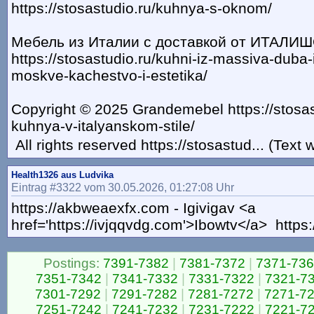
https://stosastudio.ru/kuhnya-s-oknom/
Мебель из Италии с доставкой от ИТАЛИ
https://stosastudio.ru/kuhni-iz-massiva-duba
moskve-kachestvo-i-estetika/
Copyright © 2025 Grandemebel https://stosas
kuhnya-v-italyanskom-stile/
All rights reserved https://stosastud... (Text
Health1326 aus Ludvika
Eintrag #3322 vom 30.05.2026, 01:27:08 Uhr
https://akbweaexfx.com - Igivigav <a
href='https://ivjqqvdg.com'>Ibowtv</a> https
Postings:
7391-7382
|
7381-7372
|
7371-73
7351-7342
|
7341-7332
|
7331-7322
|
7321-7
7301-7292
|
7291-7282
|
7281-7272
|
7271-7
7251-7242
|
7241-7232
|
7231-7222
|
7221-7