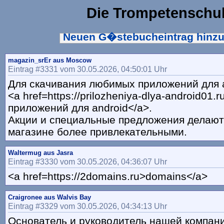
Die Trompetenschu
Neuen G�stebucheintrag hinz
magazin_srEr aus Moscow
Eintrag #3331 vom 30.05.2026, 04:50:01 Uhr
Для скачивания любимых приложений для 
<a href=https://prilozheniya-dlya-android01.r
приложений для android</a>.
Акции и специальные предложения делают 
магазине более привлекательными.
Waltermug aus Jasra
Eintrag #3330 vom 30.05.2026, 04:36:07 Uhr
<a href=https://2domains.ru>domains</a>
Craigronee aus Walvis Bay
Eintrag #3329 vom 30.05.2026, 04:34:13 Uhr
Основатель и руководитель нашей компан