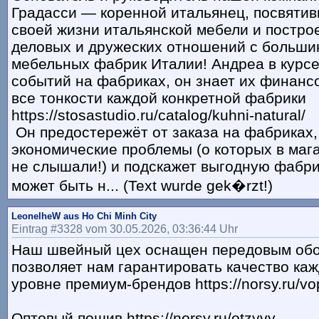
Градасси — коренной итальянец, посвятив
своей жизни итальянской мебели и постро
деловых и дружеских отношений с больши
мебельных фабрик Италии! Андреа в курсе
событий на фабриках, он знает их финанс
все тонкости каждой конкретной фабрики
https://stosastudio.ru/catalog/kuhni-natural/
Он предостережёт от заказа на фабриках
экономические проблемы (о которых в маг
не слышали!) и подскажет выгодную фабри
может быть н... (Text wurde gek�rzt!)
LeonelheW aus Ho Chi Minh City
Eintrag #3328 vom 30.05.2026, 03:36:44 Uhr
Наш швейный цех оснащен передовым обо
позволяет нам гарантировать качество каж
уровне премиум-брендов https://norsy.ru/vo
Оптовый пошив https://norsy.ru/otzyvy