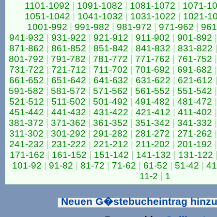
1101-1092
|
1091-1082
|
1081-1072
|
1071-1
1051-1042
|
1041-1032
|
1031-1022
|
1021-1
1001-992
|
991-982
|
981-972
|
971-962
|
961
941-932
|
931-922
|
921-912
|
911-902
|
901-892
|
871-862
|
861-852
|
851-842
|
841-832
|
831-822
801-792
|
791-782
|
781-772
|
771-762
|
761-752
|
731-722
|
721-712
|
711-702
|
701-692
|
691-682
|
661-652
|
651-642
|
641-632
|
631-622
|
621-612
591-582
|
581-572
|
571-562
|
561-552
|
551-542
|
521-512
|
511-502
|
501-492
|
491-482
|
481-472
|
451-442
|
441-432
|
431-422
|
421-412
|
411-402
|
381-372
|
371-362
|
361-352
|
351-342
|
341-332
|
311-302
|
301-292
|
291-282
|
281-272
|
271-262
|
241-232
|
231-222
|
221-212
|
211-202
|
201-192
|
171-162
|
161-152
|
151-142
|
141-132
|
131-122
101-92
|
91-82
|
81-72
|
71-62
|
61-52
|
51-42
|
41
11-2
|
1
Neuen G�stebucheintrag hinz