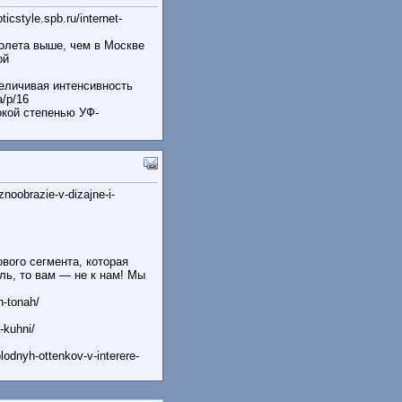
cstyle.spb.ru/internet-
олета выше, чем в Москве
ой
величивая интенсивность
a/p/16
окой степенью УФ-
znoobrazie-v-dizajne-i-
вого сегмента, которая
ь, то вам — не к нам! Мы
h-tonah/
-kuhni/
lodnyh-ottenkov-v-interere-