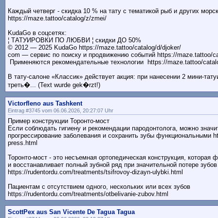
Каждый четверг - скидка 10 % на тату с тематикой рыб и других морс
https://maze.tattoo/catalog/z/zmei/
KudaGo в соцсетях:
¦ ТАТУИРОВКИ ПО ЛЮБВИ ¦ скидки ДО 50%
© 2012 — 2025 KudaGo https://maze.tattoo/catalog/d/djoker/
com — сервис по поиску и продвижению событий https://maze.tattoo/c
Применяются рекомендательные технологии https://maze.tattoo/catal
В тату-салоне «Классик» действует акция: при нанесении 2 мини-тат
треть�... (Text wurde gek�rzt!)
Victorfleno aus Tashkent
Eintrag #3745 vom 06.06.2026, 20:27:07 Uhr
Пример конструкции Торонто-мост
Если соблюдать гигиену и рекомендации пародонтолога, можно знач
прогрессирование заболевания и сохранить зубы функциональными https
press.html
Торонто-мост - это несъемная ортопедическая конструкция, которая 
и восстанавливает полный зубной ряд при значительной потере зубов
https://rudentordu.com/treatments/tsifrovoy-dizayn-ulybki.html
Пациентам с отсутствием одного, нескольких или всех зубов
https://rudentordu.com/treatments/otbelivanie-zubov.html
ScottPex aus San Vicente De Tagua Tagua