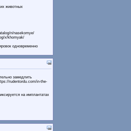
ких животных
atalog/n/nasekomye/
og/x/khomyak/
уировок одновременно
ительно замедлить
://rudentordu.com/in-the-
фиксируется на имплантатах