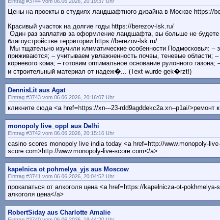
Eintrag #3744 vom 06.06.2026, 20:19:37 Uhr
Цены на проекты в студиях ландшафтного дизайна в Москве https://ber
Красивый участок на долгие годы https://berezov-lsk.ru/
Один раз заплатив за оформление ландшафта, вы больше не будете
благоустройстве территории https://berezov-lsk.ru/
Мы тщательно изучили климатические особенности Подмосковья: – з
приживаются; – учитываем увлажненность почвы, теневые области; –
корневого кома; – готовим оптимальное основание рулонного газона;
и строительный материал от надеж�... (Text wurde gek�rzt!)
DennisLit aus Agat
Eintrag #3743 vom 06.06.2026, 20:16:07 Uhr
кликните сюда <a href=https://xn---23-rdd9agddekc2a.xn--p1ai/>ремон
monopoly live_oppl aus Delhi
Eintrag #3742 vom 06.06.2026, 20:15:16 Uhr
casino scores monopoly live india today <a href=http://www.monopoly-live
score.com>http://www.monopoly-live-score.com</a> .
kapelnica ot pohmelya_yjs aus Moscow
Eintrag #3741 vom 06.06.2026, 20:04:52 Uhr
прокапаться от алкоголя цена <a href=https://kapelnicza-ot-pokhmelya-
алкоголя цена</a>
RobertSiday aus Charlotte Amalie
Eintrag #3740 vom 06.06.2026, 19:44:20 Uhr