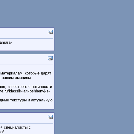
samara-
материалам, которые дарят
 к нашим эмоциям
ня, известного с античности
ru/klassik-lajt-loshhenyj-s-
одные текстуры и актуальную
 + специалисты с
no/