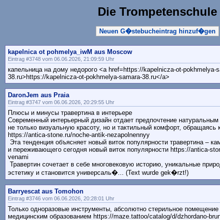
Die Trompetenschule
Neuen G�stebucheintrag hinzuf�gen
kapelnica ot pohmelya_iwM aus Moscow
Eintrag #3748 vom 06.06.2026, 21:09:59 Uhr
капельница на дому недорого <a href=https://kapelnicza-ot-pokhmelya-
38.ru>https://kapelnicza-ot-pokhmelya-samara-38.ru</a>
DaronJem aus Praia
Eintrag #3747 vom 06.06.2026, 20:29:55 Uhr
Плюсы и минусы травертина в интерьере
Современный интерьерный дизайн отдает предпочтение натуральным 
не только визуальную красоту, но и тактильный комфорт, обращаясь
https://antica-stone.ru/noche-antik-nezapolnennyy
Эта тенденция объясняет новый виток популярности травертина – кам
и переживающего сегодня новый виток популярности https://antica-stone.
venami
Травертин сочетает в себе многовековую историю, уникальные прир
эстетику и становится универсаль�... (Text wurde gek�rzt!)
Barryescat aus Tomohon
Eintrag #3746 vom 06.06.2026, 20:28:01 Uhr
Только одноразовые инструменты, абсолютно стерильное помещение
медицинским образованием https://maze.tattoo/catalog/d/dzhordano-bru