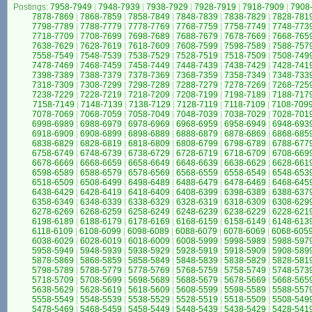
Postings:
7958-7949
|
7948-7939
|
7938-7929
|
7928-7919
|
7918-7909
|
7908
7878-7869
|
7868-7859
|
7858-7849
|
7848-7839
|
7838-7829
|
7828-781
7798-7789
|
7788-7779
|
7778-7769
|
7768-7759
|
7758-7749
|
7748-773
7718-7709
|
7708-7699
|
7698-7689
|
7688-7679
|
7678-7669
|
7668-765
7638-7629
|
7628-7619
|
7618-7609
|
7608-7599
|
7598-7589
|
7588-757
7558-7549
|
7548-7539
|
7538-7529
|
7528-7519
|
7518-7509
|
7508-749
7478-7469
|
7468-7459
|
7458-7449
|
7448-7439
|
7438-7429
|
7428-741
7398-7389
|
7388-7379
|
7378-7369
|
7368-7359
|
7358-7349
|
7348-733
7318-7309
|
7308-7299
|
7298-7289
|
7288-7279
|
7278-7269
|
7268-725
7238-7229
|
7228-7219
|
7218-7209
|
7208-7199
|
7198-7189
|
7188-717
7158-7149
|
7148-7139
|
7138-7129
|
7128-7119
|
7118-7109
|
7108-709
7078-7069
|
7068-7059
|
7058-7049
|
7048-7039
|
7038-7029
|
7028-701
6998-6989
|
6988-6979
|
6978-6969
|
6968-6959
|
6958-6949
|
6948-693
6918-6909
|
6908-6899
|
6898-6889
|
6888-6879
|
6878-6869
|
6868-685
6838-6829
|
6828-6819
|
6818-6809
|
6808-6799
|
6798-6789
|
6788-677
6758-6749
|
6748-6739
|
6738-6729
|
6728-6719
|
6718-6709
|
6708-669
6678-6669
|
6668-6659
|
6658-6649
|
6648-6639
|
6638-6629
|
6628-661
6598-6589
|
6588-6579
|
6578-6569
|
6568-6559
|
6558-6549
|
6548-653
6518-6509
|
6508-6499
|
6498-6489
|
6488-6479
|
6478-6469
|
6468-645
6438-6429
|
6428-6419
|
6418-6409
|
6408-6399
|
6398-6389
|
6388-637
6358-6349
|
6348-6339
|
6338-6329
|
6328-6319
|
6318-6309
|
6308-629
6278-6269
|
6268-6259
|
6258-6249
|
6248-6239
|
6238-6229
|
6228-621
6198-6189
|
6188-6179
|
6178-6169
|
6168-6159
|
6158-6149
|
6148-613
6118-6109
|
6108-6099
|
6098-6089
|
6088-6079
|
6078-6069
|
6068-605
6038-6029
|
6028-6019
|
6018-6009
|
6008-5999
|
5998-5989
|
5988-597
5958-5949
|
5948-5939
|
5938-5929
|
5928-5919
|
5918-5909
|
5908-589
5878-5869
|
5868-5859
|
5858-5849
|
5848-5839
|
5838-5829
|
5828-581
5798-5789
|
5788-5779
|
5778-5769
|
5768-5759
|
5758-5749
|
5748-573
5718-5709
|
5708-5699
|
5698-5689
|
5688-5679
|
5678-5669
|
5668-565
5638-5629
|
5628-5619
|
5618-5609
|
5608-5599
|
5598-5589
|
5588-557
5558-5549
|
5548-5539
|
5538-5529
|
5528-5519
|
5518-5509
|
5508-549
5478-5469
|
5468-5459
|
5458-5449
|
5448-5439
|
5438-5429
|
5428-541