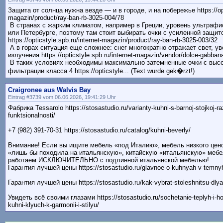
Защита от солнца нужна везде — и в городе, и на побережье https://opti
magazin/product/ray-ban-rb-3025-004/78
В странах с жарким климатом, например в Греции, уровень ультрафи
или Петербурге, поэтому там стоит выбирать очки с усиленной защит
https://opticstyle.spb.ru/internet-magazin/product/ray-ban-rb-3025-003/32
А в горах ситуация еще сложнее: снег многократно отражает свет, у
излучения https://opticstyle.spb.ru/internet-magazin/vendor/dolce-gabban
В таких условиях необходимы максимально затемненные очки с выс
фильтрации класса 4 https://opticstyle... (Text wurde gek�rzt!)
Craigronee aus Walvis Bay
Eintrag #3739 vom 06.06.2026, 19:41:29 Uhr
Фабрика Tessarolo https://stosastudio.ru/varianty-kuhni-s-barnoj-stojkoj-ra
funktsionalnosti/
+7 (982) 391-70-31 https://stosastudio.ru/catalog/kuhni-beverly/
Внимание! Если вы ищите мебель «под Италию», мебель низкого цено
«лишь бы походила на итальянскую», китайскую «итальянскую» мебел
работаем ИСКЛЮЧИТЕЛЬНО с подлинной итальянской мебелью!
Гарантия лучшей цены https://stosastudio.ru/glavnoe-o-kuhnyah-v-temny
Гарантия лучшей цены https://stosastudio.ru/kak-vybrat-stoleshnitsu-dlya
Увидеть всё своими глазами https://stosastudio.ru/sochetanie-teplyh-i-ho
kuhni-klyuch-k-garmonii-i-stilyu/