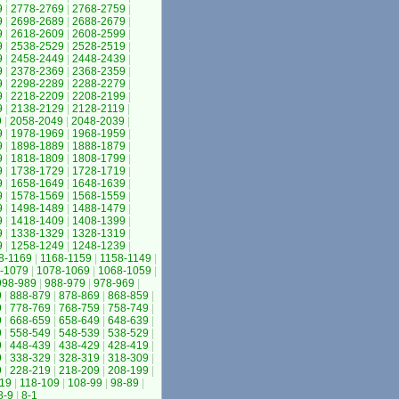
9
|
2778-2769
|
2768-2759
|
9
|
2698-2689
|
2688-2679
|
9
|
2618-2609
|
2608-2599
|
9
|
2538-2529
|
2528-2519
|
9
|
2458-2449
|
2448-2439
|
9
|
2378-2369
|
2368-2359
|
9
|
2298-2289
|
2288-2279
|
9
|
2218-2209
|
2208-2199
|
9
|
2138-2129
|
2128-2119
|
9
|
2058-2049
|
2048-2039
|
9
|
1978-1969
|
1968-1959
|
9
|
1898-1889
|
1888-1879
|
9
|
1818-1809
|
1808-1799
|
9
|
1738-1729
|
1728-1719
|
9
|
1658-1649
|
1648-1639
|
9
|
1578-1569
|
1568-1559
|
9
|
1498-1489
|
1488-1479
|
9
|
1418-1409
|
1408-1399
|
9
|
1338-1329
|
1328-1319
|
9
|
1258-1249
|
1248-1239
|
8-1169
|
1168-1159
|
1158-1149
|
-1079
|
1078-1069
|
1068-1059
|
998-989
|
988-979
|
978-969
|
9
|
888-879
|
878-869
|
868-859
|
9
|
778-769
|
768-759
|
758-749
|
9
|
668-659
|
658-649
|
648-639
|
9
|
558-549
|
548-539
|
538-529
|
9
|
448-439
|
438-429
|
428-419
|
9
|
338-329
|
328-319
|
318-309
|
9
|
228-219
|
218-209
|
208-199
|
19
|
118-109
|
108-99
|
98-89
|
8-9
|
8-1