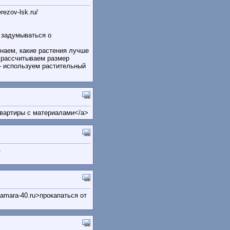
ezov-lsk.ru/
 задумываться о
наем, какие растения лучше
 рассчитываем размер
 – используем растительный
т квартиры с материалами</a>
-
samara-40.ru>прокапаться от