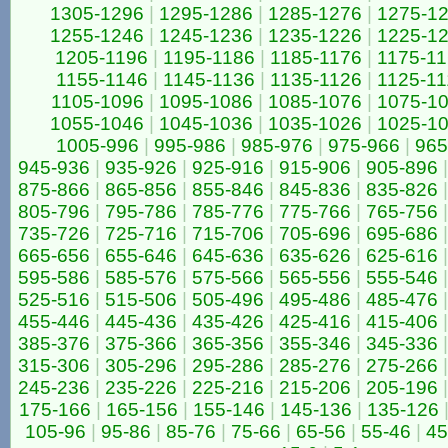
1305-1296
|
1295-1286
|
1285-1276
|
1275-1
1255-1246
|
1245-1236
|
1235-1226
|
1225-1
1205-1196
|
1195-1186
|
1185-1176
|
1175-1
1155-1146
|
1145-1136
|
1135-1126
|
1125-11
1105-1096
|
1095-1086
|
1085-1076
|
1075-1
1055-1046
|
1045-1036
|
1035-1026
|
1025-1
1005-996
|
995-986
|
985-976
|
975-966
|
965
945-936
|
935-926
|
925-916
|
915-906
|
905-896
|
875-866
|
865-856
|
855-846
|
845-836
|
835-826
|
805-796
|
795-786
|
785-776
|
775-766
|
765-756
|
735-726
|
725-716
|
715-706
|
705-696
|
695-686
|
665-656
|
655-646
|
645-636
|
635-626
|
625-616
|
595-586
|
585-576
|
575-566
|
565-556
|
555-546
|
525-516
|
515-506
|
505-496
|
495-486
|
485-476
|
455-446
|
445-436
|
435-426
|
425-416
|
415-406
|
385-376
|
375-366
|
365-356
|
355-346
|
345-336
|
315-306
|
305-296
|
295-286
|
285-276
|
275-266
|
245-236
|
235-226
|
225-216
|
215-206
|
205-196
|
175-166
|
165-156
|
155-146
|
145-136
|
135-126
105-96
|
95-86
|
85-76
|
75-66
|
65-56
|
55-46
|
45