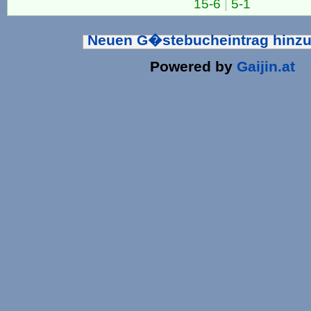
15-6
|
5-1
Neuen G�stebucheintrag hinz
Powered by
Gaijin.at