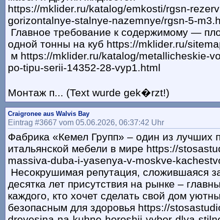
https://mklider.ru/katalog/emkosti/rgsn-rezer
gorizontalnye-stalnye-nazemnye/rgsn-5-m3.
Главное требование к содержимому — пло
одной тонны на куб https://mklider.ru/sitema
м https://mklider.ru/katalog/metallicheskie-vo
po-tipu-serii-14352-28-vyp1.html
Монтаж п... (Text wurde gek�rzt!)
Craigronee aus Walvis Bay
Eintrag #3667 vom 05.06.2026, 06:37:42 Uhr
Фабрика «Кемел Групп» – один из лучших 
итальянской мебели в мире https://stosastud
massiva-duba-i-yasenya-v-moskve-kachestvo-
Несокрушимая репутация, сложившаяся за
десятка лет присутствия на рынке – главн
каждого, кто хочет сделать свой дом уютн
безопасным для здоровья https://stosastudi
drevesina-na-kuhne-horoshij-vybor-dlya-stiln