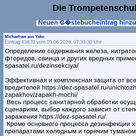
Die Trompetenschu
Neuen G�stebucheintrag hinz
Michaelraw aus Yako
Eintrag #3670 vom 05.06.2026, 07:33:30 Uhr
Определение содержания железа, нитратов
фторидов, свинца и других вредных примесе
spasatel.ru/dezinsekciya/
Эффективная и комплексная защита от все
вредителей https://dez-spasatel.ru/unichtoz
zapakhov/zapakh-mochi/
Весь процесс санитарной обработки осуще
сценариям, выбор каждого зависит от сте
заражения https://dez-spasatel.ru/
Кроме основного процесса дезинфекции 
препаратами холодным и горячим туманом