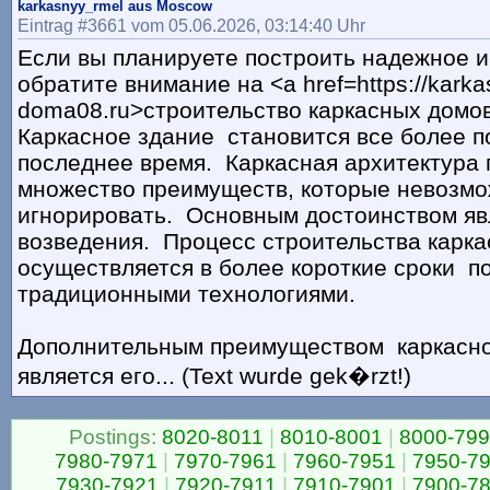
karkasnyy_rmel aus Moscow
Eintrag #3661 vom 05.06.2026, 03:14:40 Uhr
Если вы планируете построить надежное и
обратите внимание на <a href=https://karka
doma08.ru>строительство каркасных домов
Каркасное здание становится все более 
последнее время. Каркасная архитектура 
множество преимуществ, которые невозм
игнорировать. Основным достоинством яв
возведения. Процесс строительства карк
осуществляется в более короткие сроки п
традиционными технологиями.
Дополнительным преимуществом каркасно
является его... (Text wurde gek�rzt!)
Postings:
8020-8011
|
8010-8001
|
8000-79
7980-7971
|
7970-7961
|
7960-7951
|
7950-7
7930-7921
|
7920-7911
|
7910-7901
|
7900-7