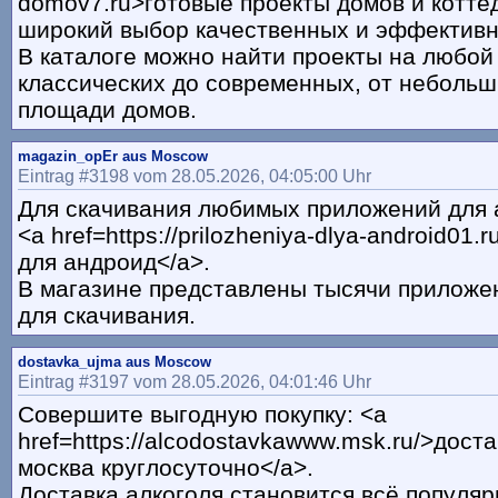
domov7.ru>готовые проекты домов и котте
широкий выбор качественных и эффектив
В каталоге можно найти проекты на любой 
классических до современных, от небольш
площади домов.
magazin_opEr aus Moscow
Eintrag #3198 vom 28.05.2026, 04:05:00 Uhr
Для скачивания любимых приложений для 
<a href=https://prilozheniya-dlya-android01
для андроид</a>.
В магазине представлены тысячи приложе
для скачивания.
dostavka_ujma aus Moscow
Eintrag #3197 vom 28.05.2026, 04:01:46 Uhr
Совершите выгодную покупку: <a
href=https://alcodostavkawww.msk.ru/>дост
москва круглосуточно</a>.
Доставка алкоголя становится всё популяр