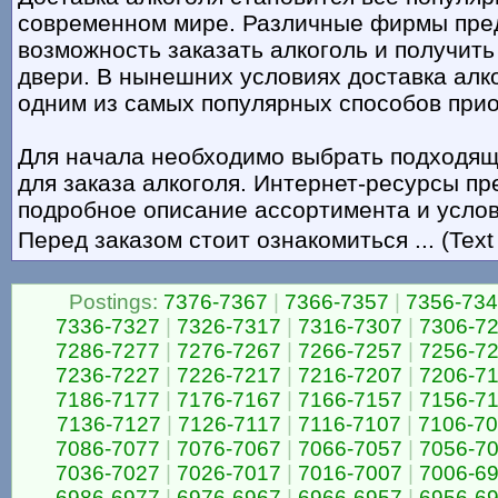
современном мире. Различные фирмы пре
возможность заказать алкоголь и получить
двери. В нынешних условиях доставка алк
одним из самых популярных способов прио
Для начала необходимо выбрать подходя
для заказа алкоголя. Интернет-ресурсы п
подробное описание ассортимента и услов
Перед заказом стоит ознакомиться ... (Text
Postings:
7376-7367
|
7366-7357
|
7356-73
7336-7327
|
7326-7317
|
7316-7307
|
7306-7
7286-7277
|
7276-7267
|
7266-7257
|
7256-7
7236-7227
|
7226-7217
|
7216-7207
|
7206-7
7186-7177
|
7176-7167
|
7166-7157
|
7156-7
7136-7127
|
7126-7117
|
7116-7107
|
7106-7
7086-7077
|
7076-7067
|
7066-7057
|
7056-7
7036-7027
|
7026-7017
|
7016-7007
|
7006-6
6986-6977
|
6976-6967
|
6966-6957
|
6956-6