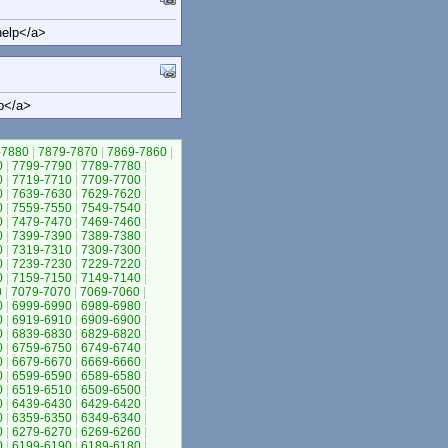
help</a>
p</a>
-7880
|
7879-7870
|
7869-7860
|
0
|
7799-7790
|
7789-7780
|
0
|
7719-7710
|
7709-7700
|
0
|
7639-7630
|
7629-7620
|
0
|
7559-7550
|
7549-7540
|
0
|
7479-7470
|
7469-7460
|
0
|
7399-7390
|
7389-7380
|
0
|
7319-7310
|
7309-7300
|
0
|
7239-7230
|
7229-7220
|
0
|
7159-7150
|
7149-7140
|
0
|
7079-7070
|
7069-7060
|
0
|
6999-6990
|
6989-6980
|
0
|
6919-6910
|
6909-6900
|
0
|
6839-6830
|
6829-6820
|
0
|
6759-6750
|
6749-6740
|
0
|
6679-6670
|
6669-6660
|
0
|
6599-6590
|
6589-6580
|
0
|
6519-6510
|
6509-6500
|
0
|
6439-6430
|
6429-6420
|
0
|
6359-6350
|
6349-6340
|
0
|
6279-6270
|
6269-6260
|
0
|
6199-6190
|
6189-6180
|