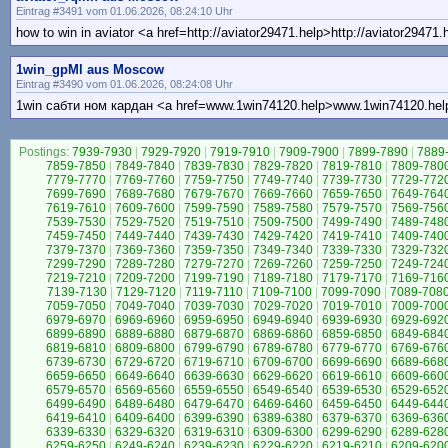
Eintrag #3491 vom 01.06.2026, 08:24:10 Uhr
how to win in aviator <a href=http://aviator29471.help>http://aviator29471.
1win_gpMl aus Moscow
Eintrag #3490 vom 01.06.2026, 08:24:08 Uhr
1win сабти ном кардан <a href=www.1win74120.help>www.1win74120.hel
Postings:
7939-7930
|
7929-7920
|
7919-7910
|
7909-7900
|
7899-7890
|
7889
7859-7850
|
7849-7840
|
7839-7830
|
7829-7820
|
7819-7810
|
7809-780
7779-7770
|
7769-7760
|
7759-7750
|
7749-7740
|
7739-7730
|
7729-772
7699-7690
|
7689-7680
|
7679-7670
|
7669-7660
|
7659-7650
|
7649-764
7619-7610
|
7609-7600
|
7599-7590
|
7589-7580
|
7579-7570
|
7569-756
7539-7530
|
7529-7520
|
7519-7510
|
7509-7500
|
7499-7490
|
7489-748
7459-7450
|
7449-7440
|
7439-7430
|
7429-7420
|
7419-7410
|
7409-740
7379-7370
|
7369-7360
|
7359-7350
|
7349-7340
|
7339-7330
|
7329-732
7299-7290
|
7289-7280
|
7279-7270
|
7269-7260
|
7259-7250
|
7249-724
7219-7210
|
7209-7200
|
7199-7190
|
7189-7180
|
7179-7170
|
7169-716
7139-7130
|
7129-7120
|
7119-7110
|
7109-7100
|
7099-7090
|
7089-708
7059-7050
|
7049-7040
|
7039-7030
|
7029-7020
|
7019-7010
|
7009-700
6979-6970
|
6969-6960
|
6959-6950
|
6949-6940
|
6939-6930
|
6929-692
6899-6890
|
6889-6880
|
6879-6870
|
6869-6860
|
6859-6850
|
6849-684
6819-6810
|
6809-6800
|
6799-6790
|
6789-6780
|
6779-6770
|
6769-676
6739-6730
|
6729-6720
|
6719-6710
|
6709-6700
|
6699-6690
|
6689-668
6659-6650
|
6649-6640
|
6639-6630
|
6629-6620
|
6619-6610
|
6609-660
6579-6570
|
6569-6560
|
6559-6550
|
6549-6540
|
6539-6530
|
6529-652
6499-6490
|
6489-6480
|
6479-6470
|
6469-6460
|
6459-6450
|
6449-644
6419-6410
|
6409-6400
|
6399-6390
|
6389-6380
|
6379-6370
|
6369-636
6339-6330
|
6329-6320
|
6319-6310
|
6309-6300
|
6299-6290
|
6289-628
6259-6250
|
6249-6240
|
6239-6230
|
6229-6220
|
6219-6210
|
6209-620