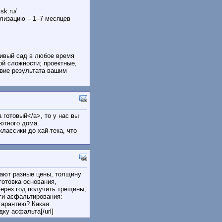
sk.ru/
ализацию – 1–7 месяцев
сивый сад в любое время
ой сложности; проектные,
вие результата вашим
а готовый</a>, то у нас вы
ютного дома.
лассики до хай-тека, что
гают разные цены, толщину
готовка основания,
через год получить трещины,
ги асфальтирования:
гарантию? Какая
дку асфальта[/url]