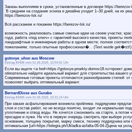
Заказы выполняем в сроки, установленные в договоре https://berezov-l
В среднем на создание эскиза и дизайна уходит 1–30 дней, на их ре
https://berezov-lsk.ru/
Всё расскажем и покажем https://berezov-lsk.ru/
возможность реализовать самые смелые идеи на своем участке; кра
года; работа «под ключ» с гарантией высокого качества; проекты люб
ландшафтные и инженерные работы в одном месте; полное соответст
пожеланиям; только опытные профессионал�... (Text wurde gek�rzt!)
gotovye_uhsn aus Moscow
Eintrag #3496 vom 01.06.2026, 10:54:52 Uhr
Если вы ищете <a href=https://gotovye-proekty-domov18.ru>проект дом
обязательно найдете идеальный вариант для строительства вашего у
Современные готовые проекты отличаются разнообразием стилей: от к
позволяет выбрать оптимальный вариант.
BernardDiose aus Gurabo
Eintrag #3495 vom 01.06.2026, 10:31:14 Uhr
При заказе асфальтирования возникла проблема: подрядчики предла
слоя и состав работ, но не всегда понятно, входит ли нормальная под
уплотнение и отвод воды. Не хочется сэкономить на старте, а потом 
просадки и лужи. На что в первую очередь смотреть при выборе услу
основание, толщину покрытия, марку смеси, технику подрядчика или 
оптимальная [url=https://telegra.ph/Ukladka-asfalta-05-04-2]цена на укла