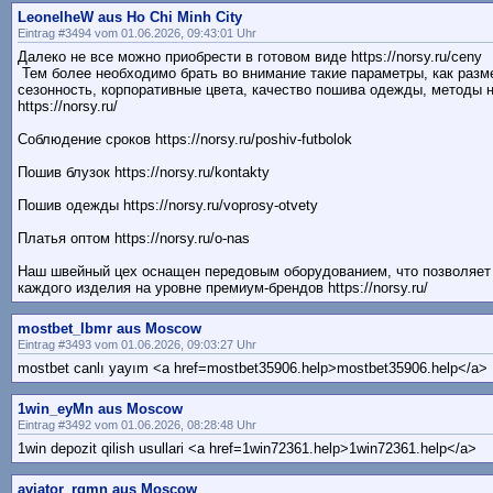
LeonelheW aus Ho Chi Minh City
Eintrag #3494 vom 01.06.2026, 09:43:01 Uhr
Далеко не все можно приобрести в готовом виде https://norsy.ru/ceny
Тем более необходимо брать во внимание такие параметры, как разм
сезонность, корпоративные цвета, качество пошива одежды, методы 
https://norsy.ru/
Соблюдение сроков https://norsy.ru/poshiv-futbolok
Пошив блузок https://norsy.ru/kontakty
Пошив одежды https://norsy.ru/voprosy-otvety
Платья оптом https://norsy.ru/o-nas
Наш швейный цех оснащен передовым оборудованием, что позволяет 
каждого изделия на уровне премиум-брендов https://norsy.ru/
mostbet_lbmr aus Moscow
Eintrag #3493 vom 01.06.2026, 09:03:27 Uhr
mostbet canlı yayım <a href=mostbet35906.help>mostbet35906.help</a>
1win_eyMn aus Moscow
Eintrag #3492 vom 01.06.2026, 08:28:48 Uhr
1win depozit qilish usullari <a href=1win72361.help>1win72361.help</a>
aviator_rqmn aus Moscow