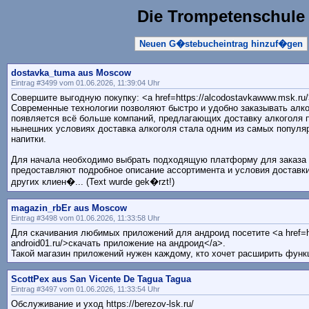
Die Trompetenschule
Neuen G�stebucheintrag hinzuf�gen
dostavka_tuma aus Moscow
Eintrag #3499 vom 01.06.2026, 11:39:04 Uhr
Совершите выгодную покупку: <a href=https://alcodostavkawww.msk.ru
Современные технологии позволяют быстро и удобно заказывать алко
появляется всё больше компаний, предлагающих доставку алкоголя п
нынешних условиях доставка алкоголя стала одним из самых популя
напитки.
Для начала необходимо выбрать подходящую платформу для заказа 
предоставляют подробное описание ассортимента и условия доставк
других клиен�... (Text wurde gek�rzt!)
magazin_rbEr aus Moscow
Eintrag #3498 vom 01.06.2026, 11:33:58 Uhr
Для скачивания любимых приложений для андроид посетите <a href=http
android01.ru/>скачать приложение на андроид</a>.
Такой магазин приложений нужен каждому, кто хочет расширить функ
ScottPex aus San Vicente De Tagua Tagua
Eintrag #3497 vom 01.06.2026, 11:33:54 Uhr
Обслуживание и уход https://berezov-lsk.ru/