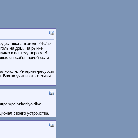
/>доставка алкоголя 24</a>.
голь на дом. На рынке
рямо к вашему порогу. В
рных способов приобрести
алкоголя. Интернет-ресурсы
и. Важно учитывать отзывы
s://prilozheniya-dlya-
ционал своего устройства.