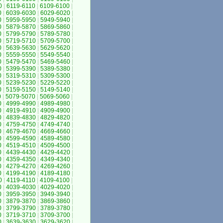
0
|
6119-6110
|
6109-6100
|
0
|
6039-6030
|
6029-6020
|
0
|
5959-5950
|
5949-5940
|
0
|
5879-5870
|
5869-5860
|
0
|
5799-5790
|
5789-5780
|
0
|
5719-5710
|
5709-5700
|
0
|
5639-5630
|
5629-5620
|
0
|
5559-5550
|
5549-5540
|
0
|
5479-5470
|
5469-5460
|
0
|
5399-5390
|
5389-5380
|
0
|
5319-5310
|
5309-5300
|
0
|
5239-5230
|
5229-5220
|
0
|
5159-5150
|
5149-5140
|
0
|
5079-5070
|
5069-5060
|
0
|
4999-4990
|
4989-4980
|
0
|
4919-4910
|
4909-4900
|
0
|
4839-4830
|
4829-4820
|
0
|
4759-4750
|
4749-4740
|
0
|
4679-4670
|
4669-4660
|
0
|
4599-4590
|
4589-4580
|
0
|
4519-4510
|
4509-4500
|
0
|
4439-4430
|
4429-4420
|
0
|
4359-4350
|
4349-4340
|
0
|
4279-4270
|
4269-4260
|
0
|
4199-4190
|
4189-4180
|
0
|
4119-4110
|
4109-4100
|
0
|
4039-4030
|
4029-4020
|
0
|
3959-3950
|
3949-3940
|
0
|
3879-3870
|
3869-3860
|
0
|
3799-3790
|
3789-3780
|
0
|
3719-3710
|
3709-3700
|
0
|
3639-3630
|
3629-3620
|