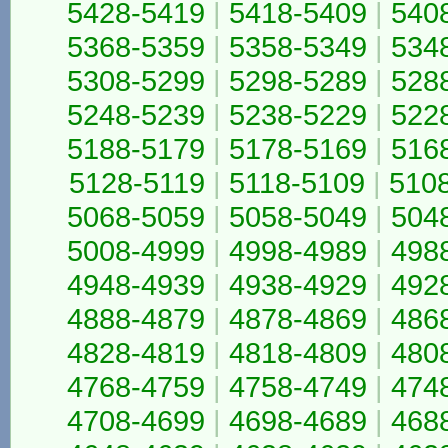
5428-5419
|
5418-5409
|
540
5368-5359
|
5358-5349
|
534
5308-5299
|
5298-5289
|
528
5248-5239
|
5238-5229
|
522
5188-5179
|
5178-5169
|
516
5128-5119
|
5118-5109
|
510
5068-5059
|
5058-5049
|
504
5008-4999
|
4998-4989
|
498
4948-4939
|
4938-4929
|
492
4888-4879
|
4878-4869
|
486
4828-4819
|
4818-4809
|
480
4768-4759
|
4758-4749
|
474
4708-4699
|
4698-4689
|
468