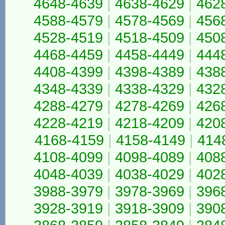
4648-4639
|
4638-4629
|
462
4588-4579
|
4578-4569
|
456
4528-4519
|
4518-4509
|
450
4468-4459
|
4458-4449
|
444
4408-4399
|
4398-4389
|
438
4348-4339
|
4338-4329
|
432
4288-4279
|
4278-4269
|
426
4228-4219
|
4218-4209
|
420
4168-4159
|
4158-4149
|
414
4108-4099
|
4098-4089
|
408
4048-4039
|
4038-4029
|
402
3988-3979
|
3978-3969
|
396
3928-3919
|
3918-3909
|
390