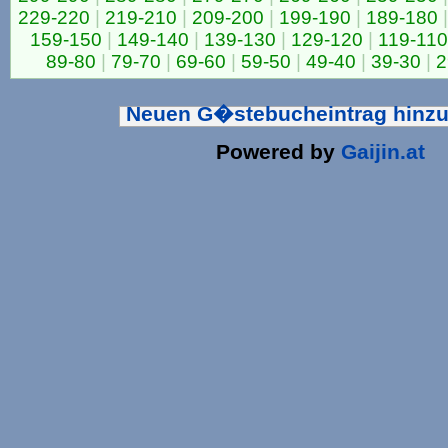
229-220
|
219-210
|
209-200
|
199-190
|
189-180
|
159-150
|
149-140
|
139-130
|
129-120
|
119-110
89-80
|
79-70
|
69-60
|
59-50
|
49-40
|
39-30
|
2
Neuen G�stebucheintrag hinz
Powered by
Gaijin.at