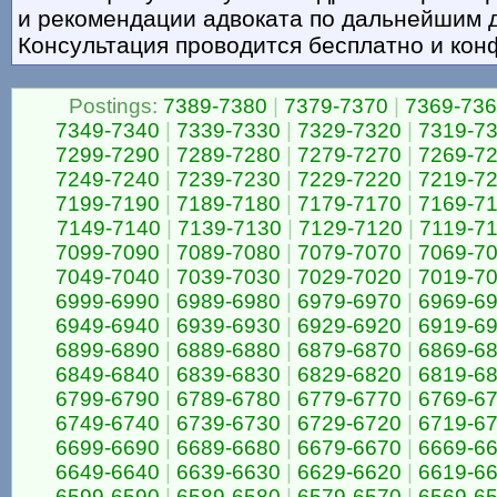
и рекомендации адвоката по дальнейшим 
Консультация проводится бесплатно и ко
Postings:
7389-7380
|
7379-7370
|
7369-73
7349-7340
|
7339-7330
|
7329-7320
|
7319-7
7299-7290
|
7289-7280
|
7279-7270
|
7269-7
7249-7240
|
7239-7230
|
7229-7220
|
7219-7
7199-7190
|
7189-7180
|
7179-7170
|
7169-7
7149-7140
|
7139-7130
|
7129-7120
|
7119-7
7099-7090
|
7089-7080
|
7079-7070
|
7069-7
7049-7040
|
7039-7030
|
7029-7020
|
7019-7
6999-6990
|
6989-6980
|
6979-6970
|
6969-6
6949-6940
|
6939-6930
|
6929-6920
|
6919-6
6899-6890
|
6889-6880
|
6879-6870
|
6869-6
6849-6840
|
6839-6830
|
6829-6820
|
6819-6
6799-6790
|
6789-6780
|
6779-6770
|
6769-6
6749-6740
|
6739-6730
|
6729-6720
|
6719-6
6699-6690
|
6689-6680
|
6679-6670
|
6669-6
6649-6640
|
6639-6630
|
6629-6620
|
6619-6
6599-6590
|
6589-6580
|
6579-6570
|
6569-6