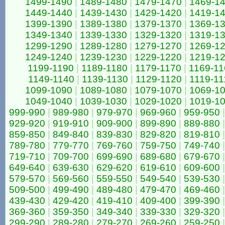
1499-1490
|
1489-1480
|
1479-1470
|
1469-1
1449-1440
|
1439-1430
|
1429-1420
|
1419-1
1399-1390
|
1389-1380
|
1379-1370
|
1369-1
1349-1340
|
1339-1330
|
1329-1320
|
1319-1
1299-1290
|
1289-1280
|
1279-1270
|
1269-1
1249-1240
|
1239-1230
|
1229-1220
|
1219-1
1199-1190
|
1189-1180
|
1179-1170
|
1169-11
1149-1140
|
1139-1130
|
1129-1120
|
1119-11
1099-1090
|
1089-1080
|
1079-1070
|
1069-1
1049-1040
|
1039-1030
|
1029-1020
|
1019-1
999-990
|
989-980
|
979-970
|
969-960
|
959-950
|
929-920
|
919-910
|
909-900
|
899-890
|
889-880
|
859-850
|
849-840
|
839-830
|
829-820
|
819-810
|
789-780
|
779-770
|
769-760
|
759-750
|
749-740
|
719-710
|
709-700
|
699-690
|
689-680
|
679-670
|
649-640
|
639-630
|
629-620
|
619-610
|
609-600
|
579-570
|
569-560
|
559-550
|
549-540
|
539-530
|
509-500
|
499-490
|
489-480
|
479-470
|
469-460
|
439-430
|
429-420
|
419-410
|
409-400
|
399-390
|
369-360
|
359-350
|
349-340
|
339-330
|
329-320
|
299-290
|
289-280
|
279-270
|
269-260
|
259-250
|