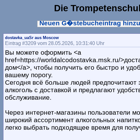
Die Trompetenschu
Neuen G�stebucheintrag hinz
dostavka_uaSr aus Moscow
Eintrag #3209 vom 28.05.2026, 10:31:40 Uhr
Вы можете оформить <a
href=https://worldalcodostavka.msk.ru/>дос
дом</a>, чтобы получить его быстро и удо
вашему порогу.
Сегодня всё больше людей предпочитают 
алкоголь с доставкой и предлагают удобст
обслуживание.
Через интернет-магазины пользователи мо
широкий ассортимент алкогольных напитко
легко выбрать подходящее время для полу