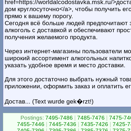
href=https://worldalcodostavka.msk.ru/>дос
дом круглосуточно</a>, чтобы получить ег
прямо к вашему порогу.
Сегодня всё больше людей предпочитают 
алкоголь с доставкой и обеспечивают прос
получения желаемого продукта.
Через интернет-магазины пользователи мо
широкий ассортимент алкогольных напитко
указать удобное время и место доставки.
Для этого достаточно выбрать нужный това
приложении, оформить заказ и оплатить е
Достав... (Text wurde gek�rzt!)
Postings:
7495-7486
|
7485-7476
|
7475-74
7455-7446
|
7445-7436
|
7435-7426
|
7425-7
7405-7396
|
7395-7386
|
7385-7376
|
7375-7