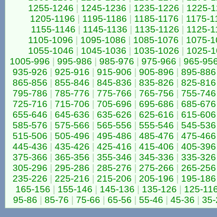
1255-1246
|
1245-1236
|
1235-1226
|
1225-1
1205-1196
|
1195-1186
|
1185-1176
|
1175-1
1155-1146
|
1145-1136
|
1135-1126
|
1125-1
1105-1096
|
1095-1086
|
1085-1076
|
1075-1
1055-1046
|
1045-1036
|
1035-1026
|
1025-1
1005-996
|
995-986
|
985-976
|
975-966
|
965-95
935-926
|
925-916
|
915-906
|
905-896
|
895-886
865-856
|
855-846
|
845-836
|
835-826
|
825-816
795-786
|
785-776
|
775-766
|
765-756
|
755-746
725-716
|
715-706
|
705-696
|
695-686
|
685-676
655-646
|
645-636
|
635-626
|
625-616
|
615-606
585-576
|
575-566
|
565-556
|
555-546
|
545-536
515-506
|
505-496
|
495-486
|
485-476
|
475-466
445-436
|
435-426
|
425-416
|
415-406
|
405-396
375-366
|
365-356
|
355-346
|
345-336
|
335-326
305-296
|
295-286
|
285-276
|
275-266
|
265-256
235-226
|
225-216
|
215-206
|
205-196
|
195-186
165-156
|
155-146
|
145-136
|
135-126
|
125-11
95-86
|
85-76
|
75-66
|
65-56
|
55-46
|
45-36
|
35-