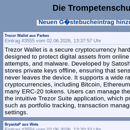
Die Trompetenschu
Neuen G�stebucheintrag hin
Trezor Wallet aus Parkes
Eintrag #3555 vom 02.06.2026, 13:37:57 Uhr
Trezor Wallet is a secure cryptocurrency har
designed to protect digital assets from online
attempts, and malware. Developed by Satosh
stores private keys offline, ensuring that sens
never leaves the device. It supports a wide r
cryptocurrencies, including Bitcoin, Ethereum
many ERC-20 tokens. Users can manage thei
the intuitive Trezor Suite application, which 
such as portfolio tracking, transaction mana
settings.
BryantaP aus Wete
Eintrag #3554 vom 02.06.2026, 13:20:32 Uhr