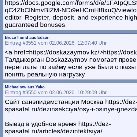
https://docs.google.com/forms/d/e/1FAIpQLS
qC4ZbClNmvBlZM-NDi9eHCmHf8xuQ/viewfor
editor. Register, deposit, and experience hig
guaranteed bonuses.
BruceThund aus Edson
Eintrag #3551 vom 02.06.2026, 12:07:40 Uhr
<a href=https://doskazaymov.kz/>https://do
Талдыкорган Doskazaymov помогает прове
переплаты по займу если уже были отказы 
понять реальную нагрузку
Michaelraw aus Yako
Eintrag #3550 vom 02.06.2026, 10:29:09 Uhr
Сайт санэпидемстанции Москва https://dez
spasatel.ru/dezinsekciya/osy-i-osinye-gnezd
Выезд в удобное время https://dez-
spasatel.ru/articles/dezinfektsiya/