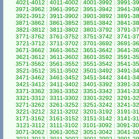
4021-4012
|
4011-4002
|
4001-3992
|
3991-3
3971-3962
|
3961-3952
|
3951-3942
|
3941-3
3921-3912
|
3911-3902
|
3901-3892
|
3891-3
3871-3862
|
3861-3852
|
3851-3842
|
3841-3
3821-3812
|
3811-3802
|
3801-3792
|
3791-3
3771-3762
|
3761-3752
|
3751-3742
|
3741-3
3721-3712
|
3711-3702
|
3701-3692
|
3691-3
3671-3662
|
3661-3652
|
3651-3642
|
3641-3
3621-3612
|
3611-3602
|
3601-3592
|
3591-3
3571-3562
|
3561-3552
|
3551-3542
|
3541-3
3521-3512
|
3511-3502
|
3501-3492
|
3491-3
3471-3462
|
3461-3452
|
3451-3442
|
3441-3
3421-3412
|
3411-3402
|
3401-3392
|
3391-3
3371-3362
|
3361-3352
|
3351-3342
|
3341-3
3321-3312
|
3311-3302
|
3301-3292
|
3291-3
3271-3262
|
3261-3252
|
3251-3242
|
3241-3
3221-3212
|
3211-3202
|
3201-3192
|
3191-3
3171-3162
|
3161-3152
|
3151-3142
|
3141-3
3121-3112
|
3111-3102
|
3101-3092
|
3091-3
3071-3062
|
3061-3052
|
3051-3042
|
3041-3
3021-3012
|
3011-3002
|
3001-2992
|
2991-2