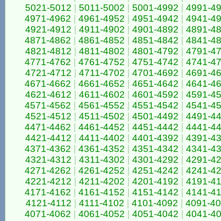
5021-5012
|
5011-5002
|
5001-4992
|
4991-4
4971-4962
|
4961-4952
|
4951-4942
|
4941-4
4921-4912
|
4911-4902
|
4901-4892
|
4891-4
4871-4862
|
4861-4852
|
4851-4842
|
4841-4
4821-4812
|
4811-4802
|
4801-4792
|
4791-4
4771-4762
|
4761-4752
|
4751-4742
|
4741-4
4721-4712
|
4711-4702
|
4701-4692
|
4691-4
4671-4662
|
4661-4652
|
4651-4642
|
4641-4
4621-4612
|
4611-4602
|
4601-4592
|
4591-4
4571-4562
|
4561-4552
|
4551-4542
|
4541-4
4521-4512
|
4511-4502
|
4501-4492
|
4491-4
4471-4462
|
4461-4452
|
4451-4442
|
4441-4
4421-4412
|
4411-4402
|
4401-4392
|
4391-4
4371-4362
|
4361-4352
|
4351-4342
|
4341-4
4321-4312
|
4311-4302
|
4301-4292
|
4291-4
4271-4262
|
4261-4252
|
4251-4242
|
4241-4
4221-4212
|
4211-4202
|
4201-4192
|
4191-4
4171-4162
|
4161-4152
|
4151-4142
|
4141-4
4121-4112
|
4111-4102
|
4101-4092
|
4091-4
4071-4062
|
4061-4052
|
4051-4042
|
4041-4