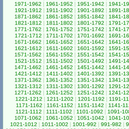
1971-1962
|
1961-1952
|
1951-1942
|
1941-1
1921-1912
|
1911-1902
|
1901-1892
|
1891-1
1871-1862
|
1861-1852
|
1851-1842
|
1841-1
1821-1812
|
1811-1802
|
1801-1792
|
1791-1
1771-1762
|
1761-1752
|
1751-1742
|
1741-1
1721-1712
|
1711-1702
|
1701-1692
|
1691-1
1671-1662
|
1661-1652
|
1651-1642
|
1641-1
1621-1612
|
1611-1602
|
1601-1592
|
1591-1
1571-1562
|
1561-1552
|
1551-1542
|
1541-1
1521-1512
|
1511-1502
|
1501-1492
|
1491-1
1471-1462
|
1461-1452
|
1451-1442
|
1441-1
1421-1412
|
1411-1402
|
1401-1392
|
1391-1
1371-1362
|
1361-1352
|
1351-1342
|
1341-1
1321-1312
|
1311-1302
|
1301-1292
|
1291-1
1271-1262
|
1261-1252
|
1251-1242
|
1241-1
1221-1212
|
1211-1202
|
1201-1192
|
1191-1
1171-1162
|
1161-1152
|
1151-1142
|
1141-11
1121-1112
|
1111-1102
|
1101-1092
|
1091-10
1071-1062
|
1061-1052
|
1051-1042
|
1041-1
1021-1012
|
1011-1002
|
1001-992
|
991-982
|
9