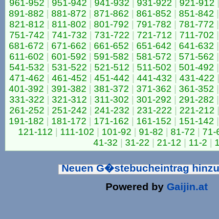
961-952
|
951-942
|
941-932
|
931-922
|
921-912
891-882
|
881-872
|
871-862
|
861-852
|
851-842
|
821-812
|
811-802
|
801-792
|
791-782
|
781-772
|
751-742
|
741-732
|
731-722
|
721-712
|
711-702
|
681-672
|
671-662
|
661-652
|
651-642
|
641-632
|
611-602
|
601-592
|
591-582
|
581-572
|
571-562
|
541-532
|
531-522
|
521-512
|
511-502
|
501-492
|
471-462
|
461-452
|
451-442
|
441-432
|
431-422
401-392
|
391-382
|
381-372
|
371-362
|
361-352
|
331-322
|
321-312
|
311-302
|
301-292
|
291-282
|
261-252
|
251-242
|
241-232
|
231-222
|
221-212
191-182
|
181-172
|
171-162
|
161-152
|
151-142
|
121-112
|
111-102
|
101-92
|
91-82
|
81-72
|
71-
41-32
|
31-22
|
21-12
|
11-2
|
Neuen G�stebucheintrag hinz
Powered by
Gaijin.at