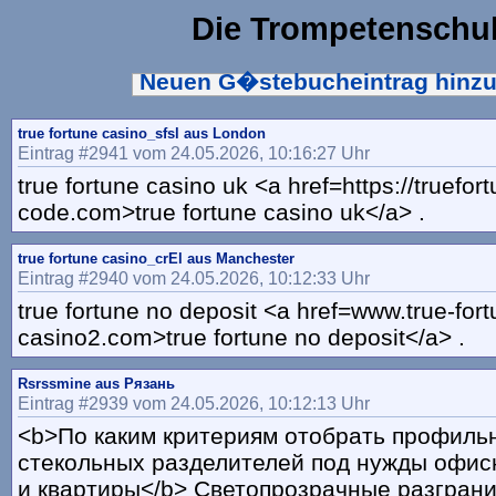
Die Trompetenschu
Neuen G�stebucheintrag hinz
true fortune casino_sfsl aus London
Eintrag #2941 vom 24.05.2026, 10:16:27 Uhr
true fortune casino uk <a href=https://truefo
code.com>true fortune casino uk</a> .
true fortune casino_crEl aus Manchester
Eintrag #2940 vom 24.05.2026, 10:12:33 Uhr
true fortune no deposit <a href=www.true-fort
casino2.com>true fortune no deposit</a> .
Rsrssmine aus Рязань
Eintrag #2939 vom 24.05.2026, 10:12:13 Uhr
<b>По каким критериям отобрать профиль
стекольных разделителей под нужды офис
и квартиры</b> Светопрозрачные разгра