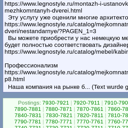
https://www.legnostyle.ru/montazh-i-ustanov
mezhkomntanyh-dverei.html
Эту услугу уже оценили многие архитект
https://www.legnostyle.ru/catalog/mejkomnat
dveri/nestandarnye/?PAGEN_1=3
Вы можете приобрести у нас немецкую ме
будет полностью соответствовать дизайне
https://www.legnostyle.ru/catalog/mebel/kabi
Профессионализм
https://www.legnostyle.ru/catalog/mejkomnatn
p8.html
Наша компания на рынке б... (Text wurde g
Postings:
7930-7921
|
7920-7911
|
7910-79
7890-7881
|
7880-7871
|
7870-7861
|
7860-7
7840-7831
|
7830-7821
|
7820-7811
|
7810-7
7790-7781
|
7780-7771
|
7770-7761
|
7760-7
7740-7731
|
7730-7721
|
7720-7711
|
7710-7