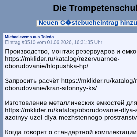
Die Trompetenschu
Neuen G�stebucheintrag hinz
Michaelevems aus Toledo
Eintrag #3510 vom 01.06.2026, 16:31:35 Uhr
Производство, монтаж резервуаров и емко
https://mklider.ru/katalog/rezervuarnoe-
oborudovanie/hlopushka-hp/
Запросить расчёт https://mklider.ru/katalog/
oborudovanie/kran-sifonnyy-ks/
Изготовление металлических емкостей дл
https://mklider.ru/katalog/oborudovanie-dlya-
azotnyy-uzel-dlya-mezhstennogo-prostranstv
Когда говорят о стандартной комплектации