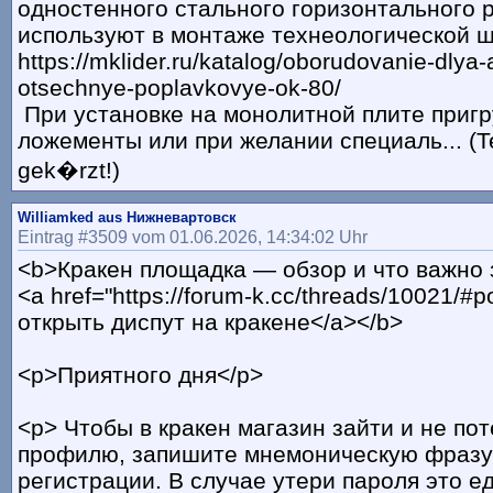
одностенного стального горизонтального 
используют в монтаже технеологической 
https://mklider.ru/katalog/oborudovanie-dlya
otsechnye-poplavkovye-ok-80/
При установке на монолитной плите пригр
ложементы или при желании специаль... (T
gek�rzt!)
Williamked aus Нижневартовск
Eintrag #3509 vom 01.06.2026, 14:34:02 Uhr
<b>Кракен площадка — обзор и что важно 
<a href="https://forum-k.cc/threads/10021/#
открыть диспут на кракене</a></b>
<p>Приятного дня</p>
<p> Чтобы в кракен магазин зайти и не пот
профилю, запишите мнемоническую фразу
регистрации. В случае утери пароля это 