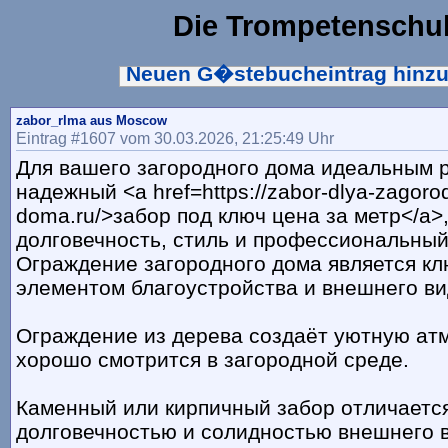
Die Trompetenschu
Neuen G�stebucheintrag hinz
zabor_rlma aus Moscow
Eintrag #1607 vom 30.03.2026, 21:25:49 Uhr
Для вашего загородного дома идеальным 
надежный <a href=https://zabor-dlya-zagoro
doma.ru/>забор под ключ цена за метр</a>
долговечность, стиль и профессиональный
Ограждение загородного дома является к
элементом благоустройства и внешнего ви
Ограждение из дерева создаёт уютную ат
хорошо смотрится в загородной среде.
Каменный или кирпичный забор отличаетс
долговечностью и солидностью внешнего 