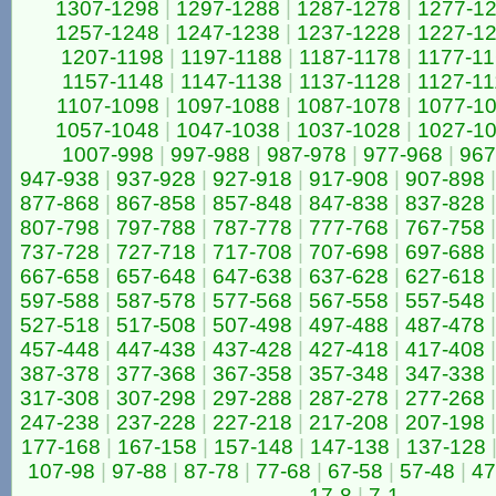
1307-1298
|
1297-1288
|
1287-1278
|
1277-1
1257-1248
|
1247-1238
|
1237-1228
|
1227-1
1207-1198
|
1197-1188
|
1187-1178
|
1177-1
1157-1148
|
1147-1138
|
1137-1128
|
1127-11
1107-1098
|
1097-1088
|
1087-1078
|
1077-1
1057-1048
|
1047-1038
|
1037-1028
|
1027-1
1007-998
|
997-988
|
987-978
|
977-968
|
967
947-938
|
937-928
|
927-918
|
917-908
|
907-898
|
877-868
|
867-858
|
857-848
|
847-838
|
837-828
|
807-798
|
797-788
|
787-778
|
777-768
|
767-758
|
737-728
|
727-718
|
717-708
|
707-698
|
697-688
|
667-658
|
657-648
|
647-638
|
637-628
|
627-618
|
597-588
|
587-578
|
577-568
|
567-558
|
557-548
|
527-518
|
517-508
|
507-498
|
497-488
|
487-478
|
457-448
|
447-438
|
437-428
|
427-418
|
417-408
|
387-378
|
377-368
|
367-358
|
357-348
|
347-338
|
317-308
|
307-298
|
297-288
|
287-278
|
277-268
|
247-238
|
237-228
|
227-218
|
217-208
|
207-198
|
177-168
|
167-158
|
157-148
|
147-138
|
137-128
107-98
|
97-88
|
87-78
|
77-68
|
67-58
|
57-48
|
47
17-8
|
7-1