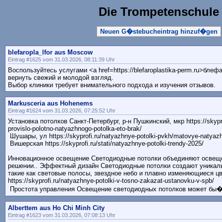
Die Trompetenschule
Neuen G�stebucheintrag hinzuf�gen
blefaropla_lfor aus Moscow
Eintrag #1625 vom 31.03.2026, 08:11:39 Uhr
Воспользуйтесь услугами <a href=https://blefaroplastika-perm.ru>бле
вернуть свежий и молодой взгляд.
Выбор клиники требует внимательного подхода и изучения отзывов.
Markusceria aus Hohenems
Eintrag #1624 vom 31.03.2026, 07:25:52 Uhr
Установка потолков Санкт-Петербург, р-н Пушкинский, мкр https://skypr
provislo-polotno-natyazhnogo-potolka-eto-brak/
Шушары, ул https://skyprofi.ru/natyazhnye-potolki-pvkh/matovye-natyazh
Вишерская https://skyprofi.ru/stati/natyazhnye-potolki-trendy-2025/
Инновационное освещение Светодиодные потолки объединяют освеще
решении.. Эффектный дизайн Светодиодные потолки создают уникал
такие как световые полосы, звездное небо и плавно изменяющиеся ц
https://skyprofi.ru/natyazhnye-potolki-v-tosno-zakazat-ustanovku-v-spb/
Простота управления Освещение светодиодных потолков может бы�...
Alberttem aus Ho Chi Minh City
Eintrag #1623 vom 31.03.2026, 07:08:13 Uhr