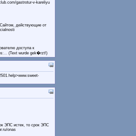
ub.com/gastrotur-v-kareliyu
Сайтом, действующие от
cialnosti
ователю доступа к
.. (Text wurde gek�rzt!)
a72501.help>www.sweet-
к ЭПС истек, то срок ЭПС
r.ru/onas