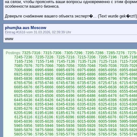
на связи, чтобы прояснять ваши вопросы одновременно с этим форми
особенности вашего бизнеса.
Доверьте снабжение вашего объекта эксперт�... (Text wurde gek�rzt!)
phumjka aus Moscow
Eintrag #1616 vom 31.03.2026, 02:39:39 Uhr
www
Postings:
7325-7316
|
7315-7306
|
7305-7296
|
7295-7286
|
7285-7276
|
7275
7245-7236
|
7235-7226
|
7225-7216
|
7215-7206
|
7205-7196
|
7195-718
7165-7156
|
7155-7146
|
7145-7136
|
7135-7126
|
7125-7116
|
7115-710
7085-7076
|
7075-7066
|
7065-7056
|
7055-7046
|
7045-7036
|
7035-702
7005-6996
|
6995-6986
|
6985-6976
|
6975-6966
|
6965-6956
|
6955-694
6925-6916
|
6915-6906
|
6905-6896
|
6895-6886
|
6885-6876
|
6875-686
6845-6836
|
6835-6826
|
6825-6816
|
6815-6806
|
6805-6796
|
6795-678
6765-6756
|
6755-6746
|
6745-6736
|
6735-6726
|
6725-6716
|
6715-670
6685-6676
|
6675-6666
|
6665-6656
|
6655-6646
|
6645-6636
|
6635-662
6605-6596
|
6595-6586
|
6585-6576
|
6575-6566
|
6565-6556
|
6555-654
6525-6516
|
6515-6506
|
6505-6496
|
6495-6486
|
6485-6476
|
6475-646
6445-6436
|
6435-6426
|
6425-6416
|
6415-6406
|
6405-6396
|
6395-638
6365-6356
|
6355-6346
|
6345-6336
|
6335-6326
|
6325-6316
|
6315-630
6285-6276
|
6275-6266
|
6265-6256
|
6255-6246
|
6245-6236
|
6235-622
6205-6196
|
6195-6186
|
6185-6176
|
6175-6166
|
6165-6156
|
6155-614
6125-6116
|
6115-6106
|
6105-6096
|
6095-6086
|
6085-6076
|
6075-606
6045-6036
|
6035-6026
|
6025-6016
|
6015-6006
|
6005-5996
|
5995-598
5965-5956
|
5955-5946
|
5945-5936
|
5935-5926
|
5925-5916
|
5915-590
5885-5876
|
5875-5866
|
5865-5856
|
5855-5846
|
5845-5836
|
5835-582
5805-5796
|
5795-5786
|
5785-5776
|
5775-5766
|
5765-5756
|
5755-574