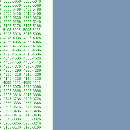
6
|
5665-5656
|
5655-5646
|
6
|
5585-5576
|
5575-5566
|
6
|
5505-5496
|
5495-5486
|
6
|
5425-5416
|
5415-5406
|
6
|
5345-5336
|
5335-5326
|
6
|
5265-5256
|
5255-5246
|
6
|
5185-5176
|
5175-5166
|
6
|
5105-5096
|
5095-5086
|
6
|
5025-5016
|
5015-5006
|
6
|
4945-4936
|
4935-4926
|
6
|
4865-4856
|
4855-4846
|
6
|
4785-4776
|
4775-4766
|
6
|
4705-4696
|
4695-4686
|
6
|
4625-4616
|
4615-4606
|
6
|
4545-4536
|
4535-4526
|
6
|
4465-4456
|
4455-4446
|
6
|
4385-4376
|
4375-4366
|
6
|
4305-4296
|
4295-4286
|
6
|
4225-4216
|
4215-4206
|
6
|
4145-4136
|
4135-4126
|
6
|
4065-4056
|
4055-4046
|
6
|
3985-3976
|
3975-3966
|
6
|
3905-3896
|
3895-3886
|
6
|
3825-3816
|
3815-3806
|
6
|
3745-3736
|
3735-3726
|
6
|
3665-3656
|
3655-3646
|
6
|
3585-3576
|
3575-3566
|
6
|
3505-3496
|
3495-3486
|
6
|
3425-3416
|
3415-3406
|
6
|
3345-3336
|
3335-3326
|
6
|
3265-3256
|
3255-3246
|
6
|
3185-3176
|
3175-3166
|