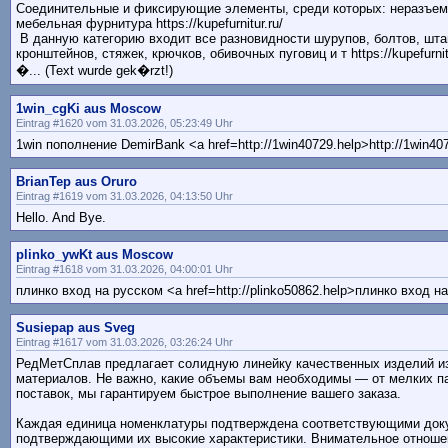
Соединительные и фиксирующие элементы, среди которых: неразъем
мебельная фурнитура https://kupefurnitur.ru/
В данную категорию входит все разновидности шурупов, болтов, шта
кронштейнов, стяжек, крючков, обивочных пуговиц и т https://kupefurnitu
�... (Text wurde gek�rzt!)
1win_cgKi aus Moscow
Eintrag #1620 vom 31.03.2026, 05:23:49 Uhr
1win пополнение DemirBank <a href=http://1win40729.help>http://1win40
BrianTep aus Oruro
Eintrag #1619 vom 31.03.2026, 04:13:50 Uhr
Hello. And Bye.
plinko_ywKt aus Moscow
Eintrag #1618 vom 31.03.2026, 04:00:01 Uhr
плинко вход на русском <a href=http://plinko50862.help>плинко вход н
Susiepap aus Sveg
Eintrag #1617 vom 31.03.2026, 03:26:24 Uhr
РедМетСплав предлагает солидную линейку качественных изделий и
материалов. Не важно, какие объемы вам необходимы — от мелких п
поставок, мы гарантируем быстрое выполнение вашего заказа.
Каждая единица номенклатуры подтверждена соответствующими док
подтверждающими их высокие характеристики. Внимательное отнош