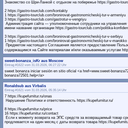
Знакомство со Шри-Ланкой с отдыхом на побережье https://gastro-tourcl
2 https://gastro-tourclub.com/kontakty
1 https://gastro-tourclub.com/bronirovat-gastronomicheskij-tur-v-armeniyu
3 https://gastro-tourclub.com/gastrotur-v-vengriyu
Администрация сайта — уполномоченные сотрудники на управления 
имени название организации https://gastro-tourclub.com/politika-konfiden
3 https://gastro-tourclub.com/bronirovat-gastronomicheskij-tur-v-serbiyu
1 https://gastro-tourclub.com/bronirovat-gastronovmicheskij-tur-v-marokko
Предметом настоящего Соглашения является предоставление Польз
содержащимся на Сайте материалам и/или оказываемым услугам https:.
sweet-bonanza_isKr aus Moscow
Eintrag #1622 vom 31.03.2026, 06:27:22 Uhr
sweet bonanza iniciar sesión en sitio oficial <a href=www.sweet-bonanz
bonanza72501.help</a>
Ronaldsub aus Virbalis
Eintrag #1621 vom 31.03.2026, 05:35:14 Uhr
7 https://kupefurnitur.ru/onas
Нарушение Политики и ответственность https://kupefurnitur.ru/
8 https://kupefurnitur.ru/price
16 https://kupefurnitur.ru/contact
Если к моменту возврата на ЭПС средств за возвращаемый товар сро
продлевается на один месяц с даты возврата товара https://kupefurnitu