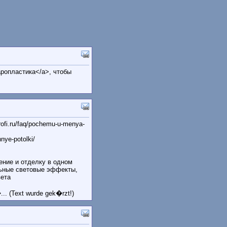
фаропластика</a>, чтобы
ofi.ru/faq/pochemu-u-menya-
nye-potolki/
ние и отделку в одном
ьные световые эффекты,
вета
 (Text wurde gek�rzt!)