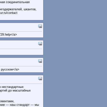
ная соединительная
нгодержателей, шкантов,
r.ru/contact
729.help</a>
а русском</a>
з нестандартных
артий до масштабных
ументами,
ение — наш стандарт — мы