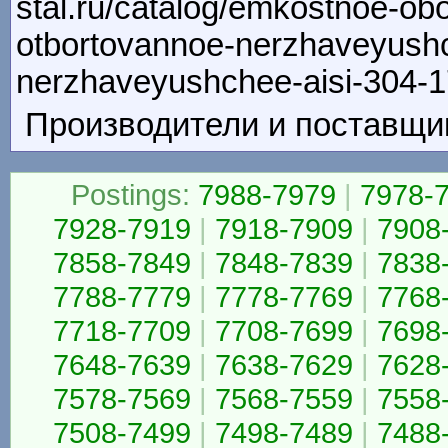
stal.ru/catalog/emkostnoe-ob
otbortovannoe-nerzhaveyushc
nerzhaveyushchee-aisi-304-
Производители и поставщик
Postings:
7988-7979
|
7978-
7928-7919
|
7918-7909
|
7908
7858-7849
|
7848-7839
|
7838
7788-7779
|
7778-7769
|
7768
7718-7709
|
7708-7699
|
7698
7648-7639
|
7638-7629
|
7628
7578-7569
|
7568-7559
|
7558
7508-7499
|
7498-7489
|
7488