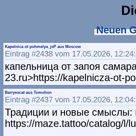
Di
Neuen G
Kapelnica ot pohmelya_jsP aus Moscow
Eintrag #2438 vom 17.05.2026, 12:24
капельница от запоя самара 
23.ru>https://kapelnicza-ot-
Barryescat aus Tomohon
Eintrag #2437 vom 17.05.2026, 12:04
Традиции и новые смыслы: к
https://maze.tattoo/catalog/l/l