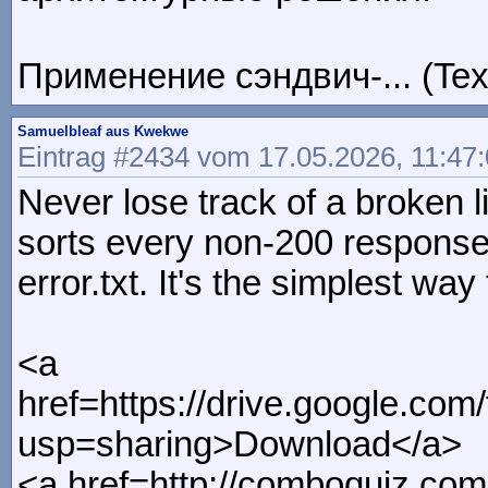
Применение сэндвич-... (Tex
Samuelbleaf aus Kwekwe
Eintrag #2434 vom 17.05.2026, 11:47
Never lose track of a broken 
sorts every non-200 response i
error.txt. It's the simplest wa
<a
href=https://drive.google.c
usp=sharing>Download</a>
<a href=http://comboquiz.co