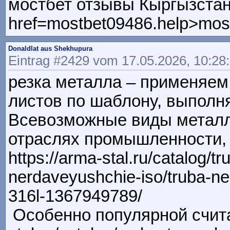
мостбет отзывы Кыргызстан
href=mostbet09486.help>mos
Donaldlat aus Shekhupura
Eintrag #2429 vom 17.05.2026, 10:28
резка металла – применяем 
листов по шаблону, выполн
Всевозможные виды металло
отраслях промышленности, 
https://arma-stal.ru/catalog/t
nerdaveyushchie-iso/truba-n
316l-1367949789/
Особенно популярной считае