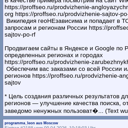
В качестве примера посмотрим на сайт Wik
https://proffseo.ru/prodvizhenie-angloyazych
org https://proffseo.ru/prodvizhenie-sajtov-po-
Википедия геоНЕзависима и попадает в Т
запросам и регионам России https://proffseo
sajtov-po-rf
Продвигаем сайты в Яндексе и Google по Р
определенных регионах и городах
https://proffseo.ru/prodvizhenie-zarubezhnyk
Обеспечим вас заказами со всей России и
регионов https://proffseo.ru/prodvizhenie-a
sajtov
* Цель создания различных результатов д
регионов — улучшение качества поиска, о
заведомо ненужных пользоват�... (Text wu
programma_leon aus Moscow