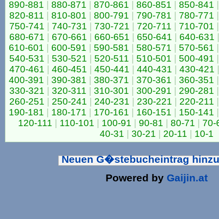
890-881
|
880-871
|
870-861
|
860-851
|
850-841
|
820-811
|
810-801
|
800-791
|
790-781
|
780-771
|
750-741
|
740-731
|
730-721
|
720-711
|
710-701
|
680-671
|
670-661
|
660-651
|
650-641
|
640-631
610-601
|
600-591
|
590-581
|
580-571
|
570-561
|
540-531
|
530-521
|
520-511
|
510-501
|
500-491
|
470-461
|
460-451
|
450-441
|
440-431
|
430-421
400-391
|
390-381
|
380-371
|
370-361
|
360-351
|
330-321
|
320-311
|
310-301
|
300-291
|
290-281
|
260-251
|
250-241
|
240-231
|
230-221
|
220-211
|
190-181
|
180-171
|
170-161
|
160-151
|
150-141
|
120-111
|
110-101
|
100-91
|
90-81
|
80-71
|
70-
40-31
|
30-21
|
20-11
|
10-1
Neuen G�stebucheintrag hinz
Powered by
Gaijin.at