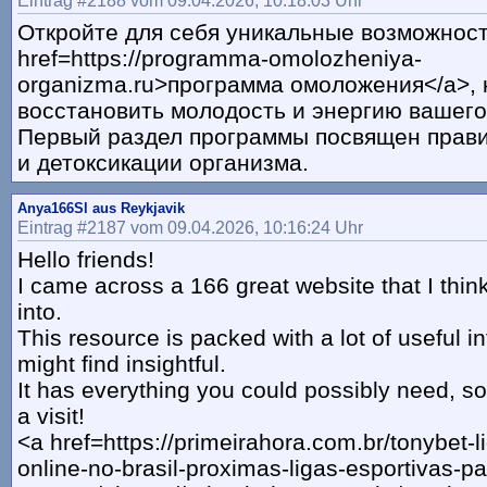
Eintrag #2188 vom 09.04.2026, 10:18:03 Uhr
Откройте для себя уникальные возможност
href=https://programma-omolozheniya-
organizma.ru>программа омоложения</a>, 
восстановить молодость и энергию вашего
Первый раздел программы посвящен прав
и детоксикации организма.
Anya166Sl aus Reykjavik
Eintrag #2187 vom 09.04.2026, 10:16:24 Uhr
Hello friends!
I came across a 166 great website that I thin
into.
This resource is packed with a lot of useful i
might find insightful.
It has everything you could possibly need, so 
a visit!
<a href=https://primeirahora.com.br/tonybet-l
online-no-brasil-proximas-ligas-esportivas-pa