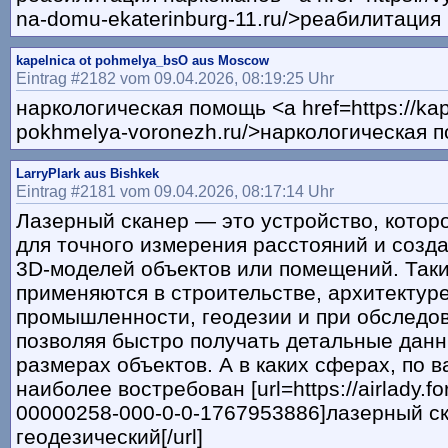
na-domu-ekaterinburg-11.ru/>реабилитация
kapelnica ot pohmelya_bsO aus Moscow
Eintrag #2182 vom 09.04.2026, 08:19:25 Uhr
наркологическая помощь <a href=https://kap
pokhmelya-voronezh.ru/>наркологическая п
LarryPlark aus Bishkek
Eintrag #2181 vom 09.04.2026, 08:17:14 Uhr
Лазерный сканер — это устройство, котор
для точного измерения расстояний и созд
3D-моделей объектов или помещений. Так
применяются в строительстве, архитектуре
промышленности, геодезии и при обследо
позволяя быстро получать детальные дан
размерах объектов. А в каких сферах, по 
наиболее востребован [url=https://airlady.fo
00000258-000-0-0-1767953886]лазерный с
геодезический[/url]