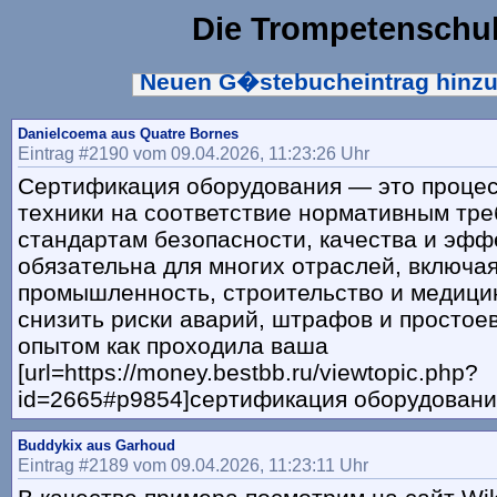
Die Trompetenschu
Neuen G�stebucheintrag hinz
Danielcoema aus Quatre Bornes
Eintrag #2190 vom 09.04.2026, 11:23:26 Uhr
Сертификация оборудования — это процес
техники на соответствие нормативным тр
стандартам безопасности, качества и эфф
обязательна для многих отраслей, включа
промышленность, строительство и медицин
снизить риски аварий, штрафов и простое
опытом как проходила ваша
[url=https://money.bestbb.ru/viewtopic.php?
id=2665#p9854]сертификация оборудования[
Buddykix aus Garhoud
Eintrag #2189 vom 09.04.2026, 11:23:11 Uhr