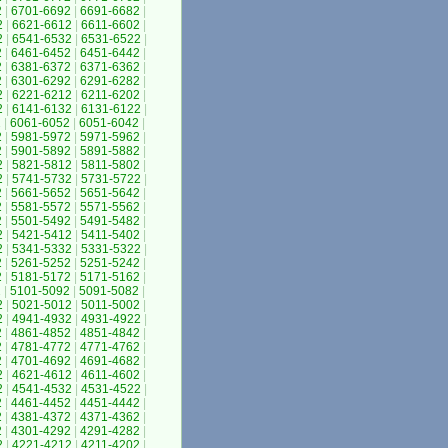
2
|
6701-6692
|
6691-6682
|
2
|
6621-6612
|
6611-6602
|
2
|
6541-6532
|
6531-6522
|
2
|
6461-6452
|
6451-6442
|
2
|
6381-6372
|
6371-6362
|
2
|
6301-6292
|
6291-6282
|
2
|
6221-6212
|
6211-6202
|
2
|
6141-6132
|
6131-6122
|
2
|
6061-6052
|
6051-6042
|
2
|
5981-5972
|
5971-5962
|
2
|
5901-5892
|
5891-5882
|
2
|
5821-5812
|
5811-5802
|
2
|
5741-5732
|
5731-5722
|
2
|
5661-5652
|
5651-5642
|
2
|
5581-5572
|
5571-5562
|
2
|
5501-5492
|
5491-5482
|
2
|
5421-5412
|
5411-5402
|
2
|
5341-5332
|
5331-5322
|
2
|
5261-5252
|
5251-5242
|
2
|
5181-5172
|
5171-5162
|
2
|
5101-5092
|
5091-5082
|
2
|
5021-5012
|
5011-5002
|
2
|
4941-4932
|
4931-4922
|
2
|
4861-4852
|
4851-4842
|
2
|
4781-4772
|
4771-4762
|
2
|
4701-4692
|
4691-4682
|
2
|
4621-4612
|
4611-4602
|
2
|
4541-4532
|
4531-4522
|
2
|
4461-4452
|
4451-4442
|
2
|
4381-4372
|
4371-4362
|
2
|
4301-4292
|
4291-4282
|
2
|
4221-4212
|
4211-4202
|