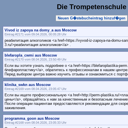
Die Trompetenschule
Neuen G�stebucheintrag hinzuf�gen
Vivod iz zapoya na domy_a aus Moscow
Eintrag #2171 vom 09.04.2026, 00:05:28 Uhr
реабилитация алкоголиков <a href=https://vyvod-iz-zapoya-na-domu-sank
3.ru/>реабилитация алкоголиков</a> .
blefaropla_cwmi aus Moscow
Eintrag #2170 vom 08.04.2026, 23:50:49 Uhr
Если вы хотите узнать подробнее о <a href=https://blefaroplastika-per
блефаропластику</a>, обратитесь к профессионалам в нашем центре
Перед выбором центра важно изучить отзывы и ознакомиться с портф
klinika_swkn aus Moscow
Eintrag #2169 vom 08.04.2026, 23:05:47 Uhr
Если вы ищете профессиональную <a href=http://perm-plastika.ru/>пл
цены</a>, обращайтесь к нам за качественным и безопасным лечение
После операции пациентам предоставляются рекомендации для скоре
заживления.
programma_goon aus Moscow
Eintrag #2168 vom 08.04.2026, 23:05:33 Uhr