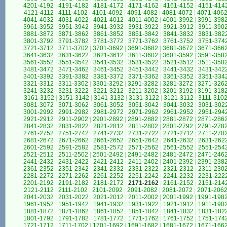
4201-4192
|
4191-4182
|
4181-4172
|
4171-4162
|
4161-4152
|
4151-414
4121-4112
|
4111-4102
|
4101-4092
|
4091-4082
|
4081-4072
|
4071-406
4041-4032
|
4031-4022
|
4021-4012
|
4011-4002
|
4001-3992
|
3991-398
3961-3952
|
3951-3942
|
3941-3932
|
3931-3922
|
3921-3912
|
3911-390
3881-3872
|
3871-3862
|
3861-3852
|
3851-3842
|
3841-3832
|
3831-382
3801-3792
|
3791-3782
|
3781-3772
|
3771-3762
|
3761-3752
|
3751-374
3721-3712
|
3711-3702
|
3701-3692
|
3691-3682
|
3681-3672
|
3671-366
3641-3632
|
3631-3622
|
3621-3612
|
3611-3602
|
3601-3592
|
3591-358
3561-3552
|
3551-3542
|
3541-3532
|
3531-3522
|
3521-3512
|
3511-350
3481-3472
|
3471-3462
|
3461-3452
|
3451-3442
|
3441-3432
|
3431-342
3401-3392
|
3391-3382
|
3381-3372
|
3371-3362
|
3361-3352
|
3351-334
3321-3312
|
3311-3302
|
3301-3292
|
3291-3282
|
3281-3272
|
3271-326
3241-3232
|
3231-3222
|
3221-3212
|
3211-3202
|
3201-3192
|
3191-318
3161-3152
|
3151-3142
|
3141-3132
|
3131-3122
|
3121-3112
|
3111-310
3081-3072
|
3071-3062
|
3061-3052
|
3051-3042
|
3041-3032
|
3031-302
3001-2992
|
2991-2982
|
2981-2972
|
2971-2962
|
2961-2952
|
2951-294
2921-2912
|
2911-2902
|
2901-2892
|
2891-2882
|
2881-2872
|
2871-286
2841-2832
|
2831-2822
|
2821-2812
|
2811-2802
|
2801-2792
|
2791-278
2761-2752
|
2751-2742
|
2741-2732
|
2731-2722
|
2721-2712
|
2711-270
2681-2672
|
2671-2662
|
2661-2652
|
2651-2642
|
2641-2632
|
2631-262
2601-2592
|
2591-2582
|
2581-2572
|
2571-2562
|
2561-2552
|
2551-254
2521-2512
|
2511-2502
|
2501-2492
|
2491-2482
|
2481-2472
|
2471-246
2441-2432
|
2431-2422
|
2421-2412
|
2411-2402
|
2401-2392
|
2391-238
2361-2352
|
2351-2342
|
2341-2332
|
2331-2322
|
2321-2312
|
2311-230
2281-2272
|
2271-2262
|
2261-2252
|
2251-2242
|
2241-2232
|
2231-222
2201-2192
|
2191-2182
|
2181-2172
|
2171-2162
|
2161-2152
|
2151-214
2121-2112
|
2111-2102
|
2101-2092
|
2091-2082
|
2081-2072
|
2071-206
2041-2032
|
2031-2022
|
2021-2012
|
2011-2002
|
2001-1992
|
1991-198
1961-1952
|
1951-1942
|
1941-1932
|
1931-1922
|
1921-1912
|
1911-190
1881-1872
|
1871-1862
|
1861-1852
|
1851-1842
|
1841-1832
|
1831-182
1801-1792
|
1791-1782
|
1781-1772
|
1771-1762
|
1761-1752
|
1751-174
1721-1712
|
1711-1702
|
1701-1692
|
1691-1682
|
1681-1672
|
1671-166