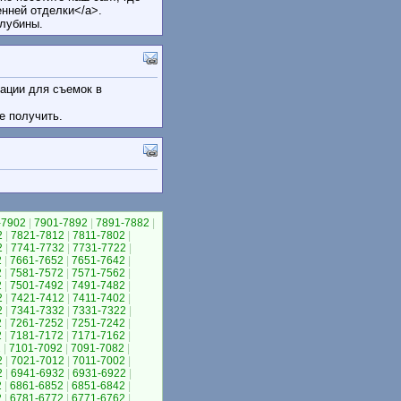
ренней отделки</a>.
глубины.
кации для съемок в
е получить.
-7902
|
7901-7892
|
7891-7882
|
2
|
7821-7812
|
7811-7802
|
2
|
7741-7732
|
7731-7722
|
2
|
7661-7652
|
7651-7642
|
2
|
7581-7572
|
7571-7562
|
2
|
7501-7492
|
7491-7482
|
2
|
7421-7412
|
7411-7402
|
2
|
7341-7332
|
7331-7322
|
2
|
7261-7252
|
7251-7242
|
2
|
7181-7172
|
7171-7162
|
2
|
7101-7092
|
7091-7082
|
2
|
7021-7012
|
7011-7002
|
2
|
6941-6932
|
6931-6922
|
2
|
6861-6852
|
6851-6842
|
2
|
6781-6772
|
6771-6762
|