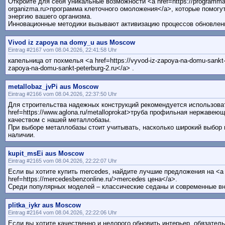
Откройте для себя уникальные возможности <a href=https://programma
organizma.ru>программа клеточного омоложения</a>, которые помогу
энергию вашего организма.
Инновационные методики вызывают активизацию процессов обновлени
Vivod iz zapoya na domy_u aus Moscow
Eintrag #2167 vom 08.04.2026, 22:41:58 Uhr
капельница от похмелья <a href=https://vyvod-iz-zapoya-na-domu-sankt-p
zapoya-na-domu-sankt-peterburg-2.ru</a> .
metallobaz_jvPi aus Moscow
Eintrag #2166 vom 08.04.2026, 22:37:50 Uhr
Для строительства надежных конструкций рекомендуется использова
href=https://www.aglona.ru/metalloprokat>труба профильная нержаве
качеством с нашей металлобазы.
При выборе металлобазы стоит учитывать, насколько широкий выбор 
наличии.
kupit_msEi aus Moscow
Eintrag #2165 vom 08.04.2026, 22:22:07 Uhr
Если вы хотите купить mercedes, найдите лучшие предложения на <a
href=https://mercedesbenzonline.ru/>mercedes цена</a>.
Среди популярных моделей – классические седаны и современные в
plitka_iykr aus Moscow
Eintrag #2164 vom 08.04.2026, 22:22:06 Uhr
Если вы хотите качественно и недорого обновить интерьер, обязатель