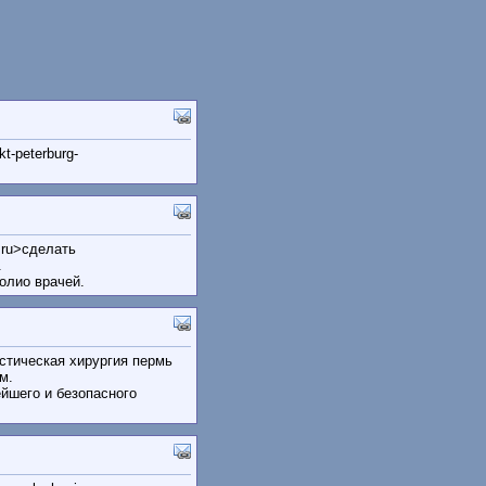
t-peterburg-
m.ru>сделать
.
олио врачей.
астическая хирургия пермь
м.
йшего и безопасного