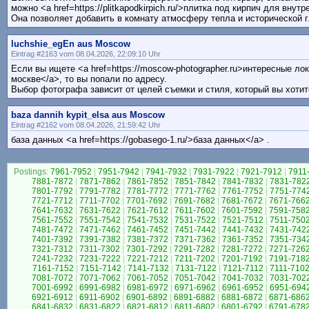
можно <a href=https://plitkapodkirpich.ru/>плитка под кирпич для внут
Она позволяет добавить в комнату атмосферу тепла и исторической 
luchshie_egEn aus Moscow
Eintrag #2163 vom 08.04.2026, 22:09:10 Uhr
Если вы ищете <a href=https://moscow-photographer.ru>интересные ло
москве</a>, то вы попали по адресу.
Выбор фотографа зависит от целей съемки и стиля, который вы хотит
baza dannih kypit_elsa aus Moscow
Eintrag #2162 vom 08.04.2026, 21:59:42 Uhr
база данных <a href=https://gobasego-1.ru/>база данных</a> .
Postings:
7961-7952
|
7951-7942
|
7941-7932
|
7931-7922
|
7921-7912
|
7911
7881-7872
|
7871-7862
|
7861-7852
|
7851-7842
|
7841-7832
|
7831-782
7801-7792
|
7791-7782
|
7781-7772
|
7771-7762
|
7761-7752
|
7751-774
7721-7712
|
7711-7702
|
7701-7692
|
7691-7682
|
7681-7672
|
7671-766
7641-7632
|
7631-7622
|
7621-7612
|
7611-7602
|
7601-7592
|
7591-758
7561-7552
|
7551-7542
|
7541-7532
|
7531-7522
|
7521-7512
|
7511-750
7481-7472
|
7471-7462
|
7461-7452
|
7451-7442
|
7441-7432
|
7431-742
7401-7392
|
7391-7382
|
7381-7372
|
7371-7362
|
7361-7352
|
7351-734
7321-7312
|
7311-7302
|
7301-7292
|
7291-7282
|
7281-7272
|
7271-726
7241-7232
|
7231-7222
|
7221-7212
|
7211-7202
|
7201-7192
|
7191-718
7161-7152
|
7151-7142
|
7141-7132
|
7131-7122
|
7121-7112
|
7111-710
7081-7072
|
7071-7062
|
7061-7052
|
7051-7042
|
7041-7032
|
7031-702
7001-6992
|
6991-6982
|
6981-6972
|
6971-6962
|
6961-6952
|
6951-694
6921-6912
|
6911-6902
|
6901-6892
|
6891-6882
|
6881-6872
|
6871-686
6841-6832
|
6831-6822
|
6821-6812
|
6811-6802
|
6801-6792
|
6791-678