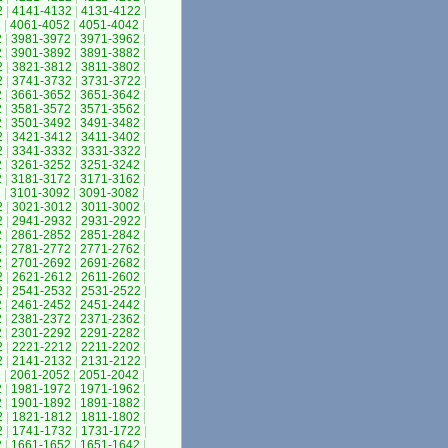
2
|
4141-4132
|
4131-4122
|
2
|
4061-4052
|
4051-4042
|
2
|
3981-3972
|
3971-3962
|
2
|
3901-3892
|
3891-3882
|
2
|
3821-3812
|
3811-3802
|
2
|
3741-3732
|
3731-3722
|
2
|
3661-3652
|
3651-3642
|
2
|
3581-3572
|
3571-3562
|
2
|
3501-3492
|
3491-3482
|
2
|
3421-3412
|
3411-3402
|
2
|
3341-3332
|
3331-3322
|
2
|
3261-3252
|
3251-3242
|
2
|
3181-3172
|
3171-3162
|
2
|
3101-3092
|
3091-3082
|
2
|
3021-3012
|
3011-3002
|
2
|
2941-2932
|
2931-2922
|
2
|
2861-2852
|
2851-2842
|
2
|
2781-2772
|
2771-2762
|
2
|
2701-2692
|
2691-2682
|
2
|
2621-2612
|
2611-2602
|
2
|
2541-2532
|
2531-2522
|
2
|
2461-2452
|
2451-2442
|
2
|
2381-2372
|
2371-2362
|
2
|
2301-2292
|
2291-2282
|
2
|
2221-2212
|
2211-2202
|
2
|
2141-2132
|
2131-2122
|
2
|
2061-2052
|
2051-2042
|
2
|
1981-1972
|
1971-1962
|
2
|
1901-1892
|
1891-1882
|
2
|
1821-1812
|
1811-1802
|
2
|
1741-1732
|
1731-1722
|
2
|
1661-1652
|
1651-1642
|