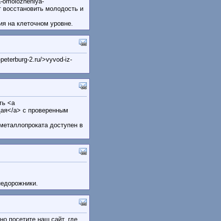
-omolozheniya-
т восстановить молодость и
я на клеточном уровне.
eterburg-2.ru/>vyvod-iz-
ть <a
ющая</a> с проверенным
металлопроката доступен в
недорожники.
но посетите наш сайт, где