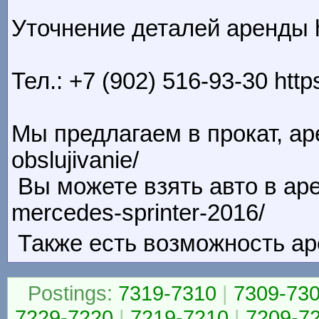
Уточнение деталей аренды ht
Тел.: +7 (902) 516-93-30 http
Мы предлагаем в прокат, аре
obslujivanie/
Вы можете взять авто в арен
mercedes-sprinter-2016/
Также есть возможность аре
Postings:
7319-7310
|
7309-73
7229-7220
|
7219-7210
|
7209-7