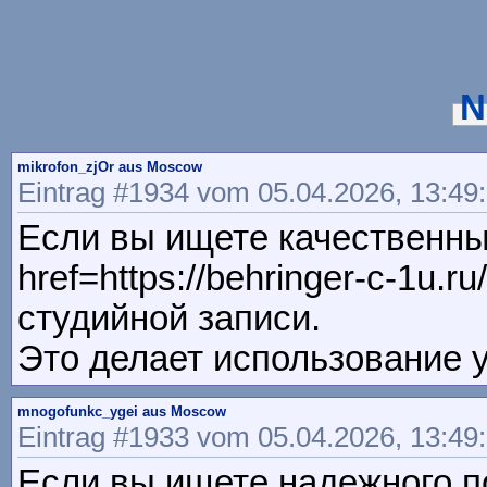
N
mikrofon_zjOr aus Moscow
Eintrag #1934 vom 05.04.2026, 13:49
Если вы ищете качественны
href=https://behringer-c-1u
студийной записи.
Это делает использование 
mnogofunkc_ygei aus Moscow
Eintrag #1933 vom 05.04.2026, 13:49
Если вы ищете надежного п