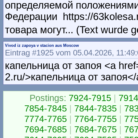
определяемой положениями 
Федерации https://63kolesa
товара могут... (Text wurde 
Vivod iz zapoya v stacion aus Moscow
Eintrag #1925 vom 05.04.2026, 11:49
капельница от запоя <a href=
2.ru/>капельница от запоя</
Postings:
7924-7915
|
7914
7854-7845
|
7844-7835
|
78
7774-7765
|
7764-7755
|
77
7694-7685
|
7684-7675
|
76