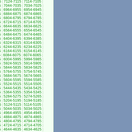
5
|
7124-7115
|
7114-7105
|
5
|
7044-7035
|
7034-7025
|
5
|
6964-6955
|
6954-6945
|
5
|
6884-6875
|
6874-6865
|
5
|
6804-6795
|
6794-6785
|
5
|
6724-6715
|
6714-6705
|
5
|
6644-6635
|
6634-6625
|
5
|
6564-6555
|
6554-6545
|
5
|
6484-6475
|
6474-6465
|
5
|
6404-6395
|
6394-6385
|
5
|
6324-6315
|
6314-6305
|
5
|
6244-6235
|
6234-6225
|
5
|
6164-6155
|
6154-6145
|
5
|
6084-6075
|
6074-6065
|
5
|
6004-5995
|
5994-5985
|
5
|
5924-5915
|
5914-5905
|
5
|
5844-5835
|
5834-5825
|
5
|
5764-5755
|
5754-5745
|
5
|
5684-5675
|
5674-5665
|
5
|
5604-5595
|
5594-5585
|
5
|
5524-5515
|
5514-5505
|
5
|
5444-5435
|
5434-5425
|
5
|
5364-5355
|
5354-5345
|
5
|
5284-5275
|
5274-5265
|
5
|
5204-5195
|
5194-5185
|
5
|
5124-5115
|
5114-5105
|
5
|
5044-5035
|
5034-5025
|
5
|
4964-4955
|
4954-4945
|
5
|
4884-4875
|
4874-4865
|
5
|
4804-4795
|
4794-4785
|
5
|
4724-4715
|
4714-4705
|
5
|
4644-4635
|
4634-4625
|