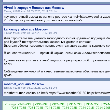
Vivod iz zapoya v Rostove aus Moscow
Eintrag #1287 vom 03.03.2026, 02:11:32 Uhr
круглосуточный вывод из запоя в ростове <a href=https://vyvod-iz-zapo
2.ru/>круглосуточный вывод из запоя в ростове</a> .
karkasnyy_nboi aus Moscow
Eintrag #1286 vom 03.03.2026, 01:53:04 Uhr
Для строительства уютного загородного жилья идеально подходит <a h
pod-klyuch7.ru>строительство каркасных домов в спб</a>.
Быстрая сборка позволяет начать эксплуатацию здания в короткие ср
В основе технологии — прочный каркас, облицовка и слои теплоизоля
Однако важно учитывать необходимость регулярного обслуживания и
влаги.
Соблюдение технологий и качественные материалы обеспечивают до
дома.
mostbet_wtoi aus Moscow
Eintrag #1285 vom 03.03.2026, 01:02:51 Uhr
mostbet turnee casino <a href=https://www.mostbet96150.help>https://w
Postings:
7344-7335
|
7334-7325
|
7324-7315
|
7314-7305
|
7304-7295
|
7294
7264-7255
|
7254-7245
|
7244-7235
|
7234-7225
|
7224-7215
|
7214-720