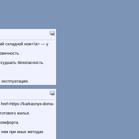
кий складной нож</a> — у
овечность.
ухудшать безопасность.
 эксплуатацию.
ref=https://karkasnye-doma-
готового жилья.
 комфорта.
 чем при иных методах