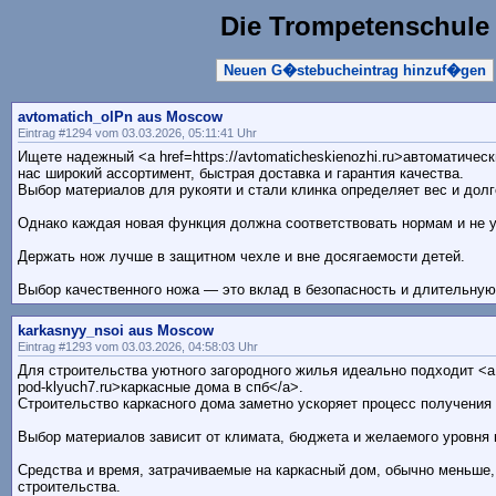
Die Trompetenschule
Neuen G�stebucheintrag hinzuf�gen
avtomatich_olPn aus Moscow
Eintrag #1294 vom 03.03.2026, 05:11:41 Uhr
Ищете надежный <a href=https://avtomaticheskienozhi.ru>автоматичес
нас широкий ассортимент, быстрая доставка и гарантия качества.
Выбор материалов для рукояти и стали клинка определяет вес и долг
Однако каждая новая функция должна соответствовать нормам и не 
Держать нож лучше в защитном чехле и вне досягаемости детей.
Выбор качественного ножа — это вклад в безопасность и длительную
karkasnyy_nsoi aus Moscow
Eintrag #1293 vom 03.03.2026, 04:58:03 Uhr
Для строительства уютного загородного жилья идеально подходит <a h
pod-klyuch7.ru>каркасные дома в спб</a>.
Строительство каркасного дома заметно ускоряет процесс получения 
Выбор материалов зависит от климата, бюджета и желаемого уровня
Средства и время, затрачиваемые на каркасный дом, обычно меньше,
строительства.