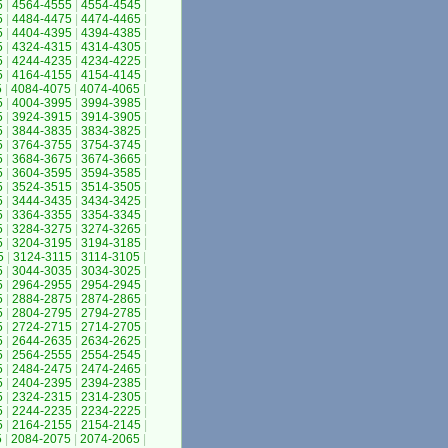
5
|
4564-4555
|
4554-4545
|
5
|
4484-4475
|
4474-4465
|
5
|
4404-4395
|
4394-4385
|
5
|
4324-4315
|
4314-4305
|
5
|
4244-4235
|
4234-4225
|
5
|
4164-4155
|
4154-4145
|
5
|
4084-4075
|
4074-4065
|
5
|
4004-3995
|
3994-3985
|
5
|
3924-3915
|
3914-3905
|
5
|
3844-3835
|
3834-3825
|
5
|
3764-3755
|
3754-3745
|
5
|
3684-3675
|
3674-3665
|
5
|
3604-3595
|
3594-3585
|
5
|
3524-3515
|
3514-3505
|
5
|
3444-3435
|
3434-3425
|
5
|
3364-3355
|
3354-3345
|
5
|
3284-3275
|
3274-3265
|
5
|
3204-3195
|
3194-3185
|
5
|
3124-3115
|
3114-3105
|
5
|
3044-3035
|
3034-3025
|
5
|
2964-2955
|
2954-2945
|
5
|
2884-2875
|
2874-2865
|
5
|
2804-2795
|
2794-2785
|
5
|
2724-2715
|
2714-2705
|
5
|
2644-2635
|
2634-2625
|
5
|
2564-2555
|
2554-2545
|
5
|
2484-2475
|
2474-2465
|
5
|
2404-2395
|
2394-2385
|
5
|
2324-2315
|
2314-2305
|
5
|
2244-2235
|
2234-2225
|
5
|
2164-2155
|
2154-2145
|
5
|
2084-2075
|
2074-2065
|