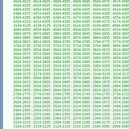
4624-4615
|
4614-4605
|
4604-4595
|
4594-4585
|
4584-4575
|
4574-456
4544-4535
|
4534-4525
|
4524-4515
|
4514-4505
|
4504-4495
|
4494-448
4464-4455
|
4454-4445
|
4444-4435
|
4434-4425
|
4424-4415
|
4414-440
4384-4375
|
4374-4365
|
4364-4355
|
4354-4345
|
4344-4335
|
4334-432
4304-4295
|
4294-4285
|
4284-4275
|
4274-4265
|
4264-4255
|
4254-424
4224-4215
|
4214-4205
|
4204-4195
|
4194-4185
|
4184-4175
|
4174-416
4144-4135
|
4134-4125
|
4124-4115
|
4114-4105
|
4104-4095
|
4094-408
4064-4055
|
4054-4045
|
4044-4035
|
4034-4025
|
4024-4015
|
4014-400
3984-3975
|
3974-3965
|
3964-3955
|
3954-3945
|
3944-3935
|
3934-392
3904-3895
|
3894-3885
|
3884-3875
|
3874-3865
|
3864-3855
|
3854-384
3824-3815
|
3814-3805
|
3804-3795
|
3794-3785
|
3784-3775
|
3774-376
3744-3735
|
3734-3725
|
3724-3715
|
3714-3705
|
3704-3695
|
3694-368
3664-3655
|
3654-3645
|
3644-3635
|
3634-3625
|
3624-3615
|
3614-360
3584-3575
|
3574-3565
|
3564-3555
|
3554-3545
|
3544-3535
|
3534-352
3504-3495
|
3494-3485
|
3484-3475
|
3474-3465
|
3464-3455
|
3454-344
3424-3415
|
3414-3405
|
3404-3395
|
3394-3385
|
3384-3375
|
3374-336
3344-3335
|
3334-3325
|
3324-3315
|
3314-3305
|
3304-3295
|
3294-328
3264-3255
|
3254-3245
|
3244-3235
|
3234-3225
|
3224-3215
|
3214-320
3184-3175
|
3174-3165
|
3164-3155
|
3154-3145
|
3144-3135
|
3134-312
3104-3095
|
3094-3085
|
3084-3075
|
3074-3065
|
3064-3055
|
3054-304
3024-3015
|
3014-3005
|
3004-2995
|
2994-2985
|
2984-2975
|
2974-296
2944-2935
|
2934-2925
|
2924-2915
|
2914-2905
|
2904-2895
|
2894-288
2864-2855
|
2854-2845
|
2844-2835
|
2834-2825
|
2824-2815
|
2814-280
2784-2775
|
2774-2765
|
2764-2755
|
2754-2745
|
2744-2735
|
2734-272
2704-2695
|
2694-2685
|
2684-2675
|
2674-2665
|
2664-2655
|
2654-264
2624-2615
|
2614-2605
|
2604-2595
|
2594-2585
|
2584-2575
|
2574-256
2544-2535
|
2534-2525
|
2524-2515
|
2514-2505
|
2504-2495
|
2494-248
2464-2455
|
2454-2445
|
2444-2435
|
2434-2425
|
2424-2415
|
2414-240
2384-2375
|
2374-2365
|
2364-2355
|
2354-2345
|
2344-2335
|
2334-232
2304-2295
|
2294-2285
|
2284-2275
|
2274-2265
|
2264-2255
|
2254-224
2224-2215
|
2214-2205
|
2204-2195
|
2194-2185
|
2184-2175
|
2174-216
2144-2135
|
2134-2125
|
2124-2115
|
2114-2105
|
2104-2095
|
2094-208