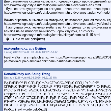
Две означенные страны являются лидерами среди производителей э
https://www.legnostyle.ru/catalog/mejkomnatnie-dveri/arka-a23.html
Лучшее, что существует на сегодня – либо итальянская, либо фран
https://www.legnostyle.ru/catalog/mejkomnatnie-dveri/nestandarnye/model
Важно обратить внимание на материал, из которого данная мебель с
https://www.legnostyle.ru/catalog/mejkomnatnie-dveri/nestandarnye/vhodn
Наилучшая эксклюзивная мебель из Китая делается из множества т
влияют на ее износоустойчивость, срок службы, элитность
https://www.legnostyle.ru/catalog/lestnici/elitnye/lestnica-l1-15.html
�... (Text wurde gek�rzt!)
makeupbrno.cz aus Beijing
Eintrag #1289 vom 03.03.2026, 04:12:55 Uhr
Fa-?i via?a mai simpla chiar azi — https://www.makeupbrno.cz/2026/03/01
pe-mobila-dupa-o-simpla-schimbare-in-rutina-de-curatare/
.
DonaldOredy aus Stung Treng
Eintrag #1288 vom 03.03.2026, 03:11:27 Uhr
РљРѕРіРґР° РІ СЃРµРјСЊРµ СЃР»СѓС‡Р°РµС‚СЃСЏ Р±РµРґР°,
СЃРїРµС†РёР°Р»РёР·РёСЂРѕРІР°РЅРЅС‹Рµ Р±СЂРёРіР°РґС‹ РіРѕС
Р°С‚СЊ РІ Р»СЋР±СѓСЋ С‚РѕС‡РєСѓ РіРѕСЂРѕРґР°. РњРµРґРёС†
С†РµРЅС‚СЂС‹ СЃ СЃРѕР±СЃС‚РІРµРЅРЅС‹РјРё РІС‹РµР·РґРЅС‹РјРё
СЂР°Р±РѕС‚Р°СЋС‰РёРµ Р±РµР· РІС‹С…РѕРґРЅС‹С… Рё РїСЂР°Р·
Р“Р»Р°РІРЅРѕРµ РїСЂРµРёРјСѓС‰РµСЃС‚РІРѕ С‚Р°РєРѕР№ РїРѕРј
РІРѕР·РјРѕР¶РЅРѕСЃС‚СЊ СЂРµС€РёС‚СЊ РїСЂРѕР±Р»РµРјСѓ Р±РµР
Рѕ�... (Text wurde gek�rzt!)