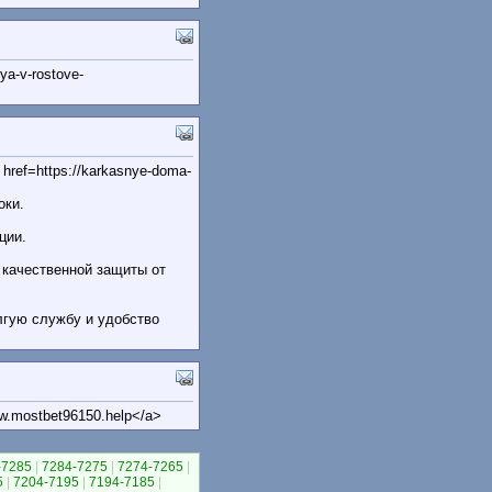
ya-v-rostove-
ref=https://karkasnye-doma-
оки.
ции.
 качественной защиты от
лгую службу и удобство
ww.mostbet96150.help</a>
-7285
|
7284-7275
|
7274-7265
|
5
|
7204-7195
|
7194-7185
|