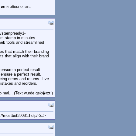
ия и обеспечить
mystampready1-
om stamp in minutes.
web tools and streamlined
s that match their branding
s that align with their brand
 ensure a perfect result.
 ensure a perfect result.
cing errors and returns. Live
istakes and reorders.
o mai... (Text wurde gek�rzt!)
://mostbet39081.help/</a>