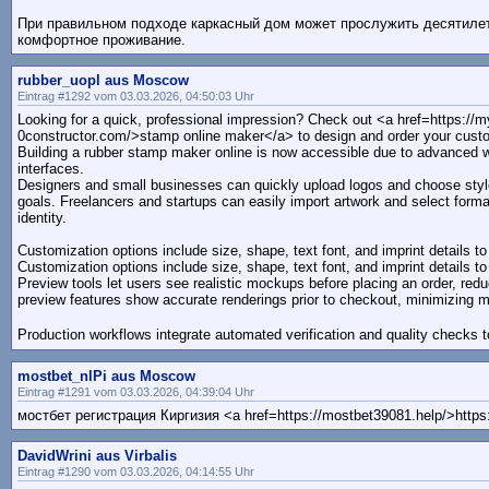
При правильном подходе каркасный дом может прослужить десятилет
комфортное проживание.
rubber_uopl aus Moscow
Eintrag #1292 vom 03.03.2026, 04:50:03 Uhr
Looking for a quick, professional impression? Check out <a href=https://
0constructor.com/>stamp online maker</a> to design and order your cust
Building a rubber stamp maker online is now accessible due to advanced 
interfaces.
Designers and small businesses can quickly upload logos and choose style
goals. Freelancers and startups can easily import artwork and select format
identity.
Customization options include size, shape, text font, and imprint details to
Customization options include size, shape, text font, and imprint details to
Preview tools let users see realistic mockups before placing an order, redu
preview features show accurate renderings prior to checkout, minimizing m
Production workflows integrate automated verification and quality checks t
mostbet_nlPi aus Moscow
Eintrag #1291 vom 03.03.2026, 04:39:04 Uhr
мостбет регистрация Киргизия <a href=https://mostbet39081.help/>https
DavidWrini aus Virbalis
Eintrag #1290 vom 03.03.2026, 04:14:55 Uhr