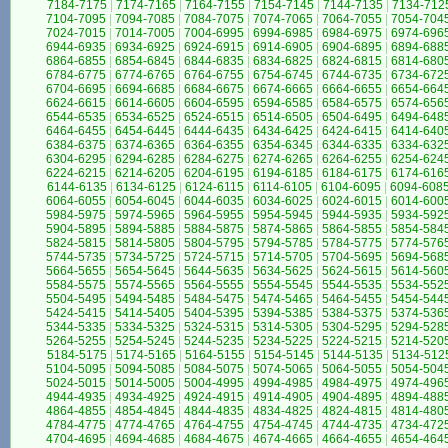
7184-7175
|
7174-7165
|
7164-7155
|
7154-7145
|
7144-7135
|
7134-712
7104-7095
|
7094-7085
|
7084-7075
|
7074-7065
|
7064-7055
|
7054-704
7024-7015
|
7014-7005
|
7004-6995
|
6994-6985
|
6984-6975
|
6974-696
6944-6935
|
6934-6925
|
6924-6915
|
6914-6905
|
6904-6895
|
6894-688
6864-6855
|
6854-6845
|
6844-6835
|
6834-6825
|
6824-6815
|
6814-680
6784-6775
|
6774-6765
|
6764-6755
|
6754-6745
|
6744-6735
|
6734-672
6704-6695
|
6694-6685
|
6684-6675
|
6674-6665
|
6664-6655
|
6654-664
6624-6615
|
6614-6605
|
6604-6595
|
6594-6585
|
6584-6575
|
6574-656
6544-6535
|
6534-6525
|
6524-6515
|
6514-6505
|
6504-6495
|
6494-648
6464-6455
|
6454-6445
|
6444-6435
|
6434-6425
|
6424-6415
|
6414-640
6384-6375
|
6374-6365
|
6364-6355
|
6354-6345
|
6344-6335
|
6334-632
6304-6295
|
6294-6285
|
6284-6275
|
6274-6265
|
6264-6255
|
6254-624
6224-6215
|
6214-6205
|
6204-6195
|
6194-6185
|
6184-6175
|
6174-616
6144-6135
|
6134-6125
|
6124-6115
|
6114-6105
|
6104-6095
|
6094-608
6064-6055
|
6054-6045
|
6044-6035
|
6034-6025
|
6024-6015
|
6014-600
5984-5975
|
5974-5965
|
5964-5955
|
5954-5945
|
5944-5935
|
5934-592
5904-5895
|
5894-5885
|
5884-5875
|
5874-5865
|
5864-5855
|
5854-584
5824-5815
|
5814-5805
|
5804-5795
|
5794-5785
|
5784-5775
|
5774-576
5744-5735
|
5734-5725
|
5724-5715
|
5714-5705
|
5704-5695
|
5694-568
5664-5655
|
5654-5645
|
5644-5635
|
5634-5625
|
5624-5615
|
5614-560
5584-5575
|
5574-5565
|
5564-5555
|
5554-5545
|
5544-5535
|
5534-552
5504-5495
|
5494-5485
|
5484-5475
|
5474-5465
|
5464-5455
|
5454-544
5424-5415
|
5414-5405
|
5404-5395
|
5394-5385
|
5384-5375
|
5374-536
5344-5335
|
5334-5325
|
5324-5315
|
5314-5305
|
5304-5295
|
5294-528
5264-5255
|
5254-5245
|
5244-5235
|
5234-5225
|
5224-5215
|
5214-520
5184-5175
|
5174-5165
|
5164-5155
|
5154-5145
|
5144-5135
|
5134-512
5104-5095
|
5094-5085
|
5084-5075
|
5074-5065
|
5064-5055
|
5054-504
5024-5015
|
5014-5005
|
5004-4995
|
4994-4985
|
4984-4975
|
4974-496
4944-4935
|
4934-4925
|
4924-4915
|
4914-4905
|
4904-4895
|
4894-488
4864-4855
|
4854-4845
|
4844-4835
|
4834-4825
|
4824-4815
|
4814-480
4784-4775
|
4774-4765
|
4764-4755
|
4754-4745
|
4744-4735
|
4734-472
4704-4695
|
4694-4685
|
4684-4675
|
4674-4665
|
4664-4655
|
4654-464