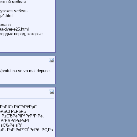
литной мебели
цузская мебель
-p4.html
делана
aa-dver-e25.html
вердых пород, которые
/praful-nu-se-va-mai-depune-
‚РѕРІС‹ РїСЂРёРµС…
РёРЅСЃРєРёРµ
 Р±СЂРёРіР°РґР°РјРё,
РґРЅРёРєРѕРІ.
РѕС‰Рё вЂ”
· РѕРіР»Р°СЃРєРё. Р­С‚Рѕ