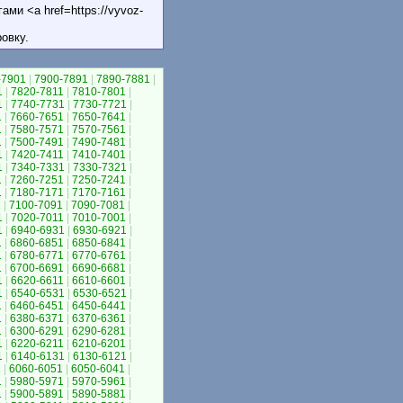
ми <a href=https://vyvoz-
овку.
-7901
|
7900-7891
|
7890-7881
|
1
|
7820-7811
|
7810-7801
|
1
|
7740-7731
|
7730-7721
|
1
|
7660-7651
|
7650-7641
|
1
|
7580-7571
|
7570-7561
|
1
|
7500-7491
|
7490-7481
|
1
|
7420-7411
|
7410-7401
|
1
|
7340-7331
|
7330-7321
|
1
|
7260-7251
|
7250-7241
|
1
|
7180-7171
|
7170-7161
|
1
|
7100-7091
|
7090-7081
|
1
|
7020-7011
|
7010-7001
|
1
|
6940-6931
|
6930-6921
|
1
|
6860-6851
|
6850-6841
|
1
|
6780-6771
|
6770-6761
|
1
|
6700-6691
|
6690-6681
|
1
|
6620-6611
|
6610-6601
|
1
|
6540-6531
|
6530-6521
|
1
|
6460-6451
|
6450-6441
|
1
|
6380-6371
|
6370-6361
|
1
|
6300-6291
|
6290-6281
|
1
|
6220-6211
|
6210-6201
|
1
|
6140-6131
|
6130-6121
|
1
|
6060-6051
|
6050-6041
|
1
|
5980-5971
|
5970-5961
|
1
|
5900-5891
|
5890-5881
|