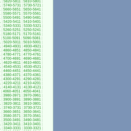
1
|
5820-5811
|
5810-5801
|
1
|
5740-5731
|
5730-5721
|
1
|
5660-5651
|
5650-5641
|
1
|
5580-5571
|
5570-5561
|
1
|
5500-5491
|
5490-5481
|
1
|
5420-5411
|
5410-5401
|
1
|
5340-5331
|
5330-5321
|
1
|
5260-5251
|
5250-5241
|
1
|
5180-5171
|
5170-5161
|
1
|
5100-5091
|
5090-5081
|
1
|
5020-5011
|
5010-5001
|
1
|
4940-4931
|
4930-4921
|
1
|
4860-4851
|
4850-4841
|
1
|
4780-4771
|
4770-4761
|
1
|
4700-4691
|
4690-4681
|
1
|
4620-4611
|
4610-4601
|
1
|
4540-4531
|
4530-4521
|
1
|
4460-4451
|
4450-4441
|
1
|
4380-4371
|
4370-4361
|
1
|
4300-4291
|
4290-4281
|
1
|
4220-4211
|
4210-4201
|
1
|
4140-4131
|
4130-4121
|
1
|
4060-4051
|
4050-4041
|
1
|
3980-3971
|
3970-3961
|
1
|
3900-3891
|
3890-3881
|
1
|
3820-3811
|
3810-3801
|
1
|
3740-3731
|
3730-3721
|
1
|
3660-3651
|
3650-3641
|
1
|
3580-3571
|
3570-3561
|
1
|
3500-3491
|
3490-3481
|
1
|
3420-3411
|
3410-3401
|
1
|
3340-3331
|
3330-3321
|