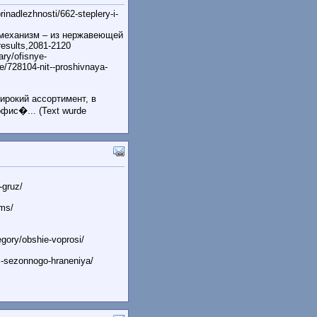
inadlezhnosti/662-steplery-i-
м механизм – из нержавеющей
/results,2081-2120
ry/ofisnye-
e/728104-nit--proshivnaya-
ирокий ассортимент, в
фис�... (Text wurde
-gruz/
ems/
gory/obshie-voprosi/
i-sezonnogo-hraneniya/