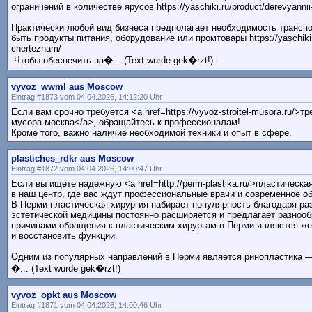
ограничений в количестве ярусов https://yaschiki.ru/product/derevyanni
Практически любой вид бизнеса предполагает необходимость транспор
быть продукты питания, оборудование или промтовары https://yaschiki.ru/
chertezham/
Чтобы обеспечить на�... (Text wurde gek�rzt!)
vyvoz_wwml aus Moscow
Eintrag #1873 vom 04.04.2026, 14:12:20 Uhr
Если вам срочно требуется <a href=https://vyvoz-stroitel-musora.ru/>
мусора москва</a>, обращайтесь к профессионалам!
Кроме того, важно наличие необходимой техники и опыт в сфере.
plastiches_rdkr aus Moscow
Eintrag #1872 vom 04.04.2026, 14:00:47 Uhr
Если вы ищете надежную <a href=http://perm-plastika.ru/>пластическа
в наш центр, где вас ждут профессиональные врачи и современное о
В Перми пластическая хирургия набирает популярность благодаря р
эстетической медицины постоянно расширяется и предлагает разноо
причинами обращения к пластическим хирургам в Перми являются ж
и восстановить функции.
Одним из популярных направлений в Перми является ринопластика 
�... (Text wurde gek�rzt!)
vyvoz_opkt aus Moscow
Eintrag #1871 vom 04.04.2026, 14:00:46 Uhr