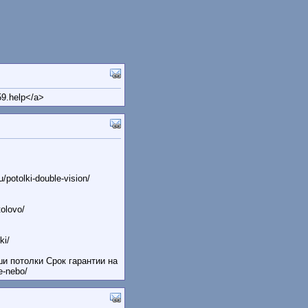
59.help</a>
potolki-double-vision/
tolovo/
ki/
и потолки Срок гарантии на
e-nebo/