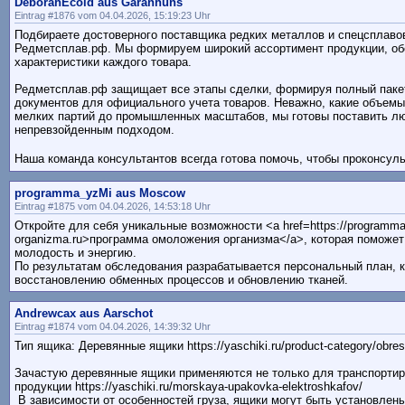
DeborahEcold aus Garanhuns
Eintrag #1876 vom 04.04.2026, 15:19:23 Uhr
Подбираете достоверного поставщика редких металлов и спецсплаво
Редметсплав.рф. Мы формируем широкий ассортимент продукции, об
характеристики каждого товара.
Редметсплав.рф защищает все этапы сделки, формируя полный паке
документов для официального учета товаров. Неважно, какие объем
мелких партий до промышленных масштабов, мы готовы поставить лю
непревзойденным подходом.
Наша команда консультантов всегда готова помочь, чтобы проконсульти
programma_yzMi aus Moscow
Eintrag #1875 vom 04.04.2026, 14:53:18 Uhr
Откройте для себя уникальные возможности <a href=https://programma
organizma.ru>программа омоложения организма</a>, которая поможет
молодость и энергию.
По результатам обследования разрабатывается персональный план, 
восстановлению обменных процессов и обновлению тканей.
Andrewcax aus Aarschot
Eintrag #1874 vom 04.04.2026, 14:39:32 Uhr
Тип ящика: Деревянные ящики https://yaschiki.ru/product-category/obres
Зачастую деревянные ящики применяются не только для транспортиро
продукции https://yaschiki.ru/morskaya-upakovka-elektroshkafov/
В зависимости от особенностей груза, ящики могут быть установлены