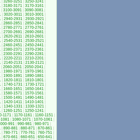
1
|
3260-3251
|
3250-3241
|
1
|
3180-3171
|
3170-3161
|
1
|
3100-3091
|
3090-3081
|
1
|
3020-3011
|
3010-3001
|
1
|
2940-2931
|
2930-2921
|
1
|
2860-2851
|
2850-2841
|
1
|
2780-2771
|
2770-2761
|
1
|
2700-2691
|
2690-2681
|
1
|
2620-2611
|
2610-2601
|
1
|
2540-2531
|
2530-2521
|
1
|
2460-2451
|
2450-2441
|
1
|
2380-2371
|
2370-2361
|
1
|
2300-2291
|
2290-2281
|
1
|
2220-2211
|
2210-2201
|
1
|
2140-2131
|
2130-2121
|
1
|
2060-2051
|
2050-2041
|
1
|
1980-1971
|
1970-1961
|
1
|
1900-1891
|
1890-1881
|
1
|
1820-1811
|
1810-1801
|
1
|
1740-1731
|
1730-1721
|
1
|
1660-1651
|
1650-1641
|
1
|
1580-1571
|
1570-1561
|
1
|
1500-1491
|
1490-1481
|
1
|
1420-1411
|
1410-1401
|
1
|
1340-1331
|
1330-1321
|
1
|
1260-1251
|
1250-1241
|
0-1171
|
1170-1161
|
1160-1151
|
-1081
|
1080-1071
|
1070-1061
|
1000-991
|
990-981
|
980-971
|
1
|
890-881
|
880-871
|
870-861
|
1
|
780-771
|
770-761
|
760-751
|
1
|
670-661
|
660-651
|
650-641
|