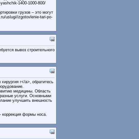
i-yashchik-1400-1000-800/
тировки грузов – это могут
uslugi/izgotovlenie-tari-po-
требуется вывоз строительного
я хирургия г</a>, обратитесь
борудование.
азвитию медицины. Область
бразные услуги. Основными
елание улучшить внешность
— коррекция формы носа.