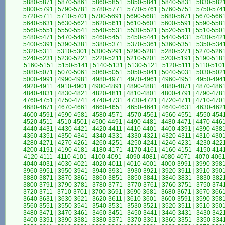
5880-5871
|
5870-5861
|
5860-5851
|
5850-5841
|
5840-5831
|
5830-582
5800-5791
|
5790-5781
|
5780-5771
|
5770-5761
|
5760-5751
|
5750-574
5720-5711
|
5710-5701
|
5700-5691
|
5690-5681
|
5680-5671
|
5670-566
5640-5631
|
5630-5621
|
5620-5611
|
5610-5601
|
5600-5591
|
5590-558
5560-5551
|
5550-5541
|
5540-5531
|
5530-5521
|
5520-5511
|
5510-550
5480-5471
|
5470-5461
|
5460-5451
|
5450-5441
|
5440-5431
|
5430-542
5400-5391
|
5390-5381
|
5380-5371
|
5370-5361
|
5360-5351
|
5350-534
5320-5311
|
5310-5301
|
5300-5291
|
5290-5281
|
5280-5271
|
5270-526
5240-5231
|
5230-5221
|
5220-5211
|
5210-5201
|
5200-5191
|
5190-518
5160-5151
|
5150-5141
|
5140-5131
|
5130-5121
|
5120-5111
|
5110-510
5080-5071
|
5070-5061
|
5060-5051
|
5050-5041
|
5040-5031
|
5030-502
5000-4991
|
4990-4981
|
4980-4971
|
4970-4961
|
4960-4951
|
4950-494
4920-4911
|
4910-4901
|
4900-4891
|
4890-4881
|
4880-4871
|
4870-486
4840-4831
|
4830-4821
|
4820-4811
|
4810-4801
|
4800-4791
|
4790-478
4760-4751
|
4750-4741
|
4740-4731
|
4730-4721
|
4720-4711
|
4710-470
4680-4671
|
4670-4661
|
4660-4651
|
4650-4641
|
4640-4631
|
4630-462
4600-4591
|
4590-4581
|
4580-4571
|
4570-4561
|
4560-4551
|
4550-454
4520-4511
|
4510-4501
|
4500-4491
|
4490-4481
|
4480-4471
|
4470-446
4440-4431
|
4430-4421
|
4420-4411
|
4410-4401
|
4400-4391
|
4390-438
4360-4351
|
4350-4341
|
4340-4331
|
4330-4321
|
4320-4311
|
4310-430
4280-4271
|
4270-4261
|
4260-4251
|
4250-4241
|
4240-4231
|
4230-422
4200-4191
|
4190-4181
|
4180-4171
|
4170-4161
|
4160-4151
|
4150-414
4120-4111
|
4110-4101
|
4100-4091
|
4090-4081
|
4080-4071
|
4070-406
4040-4031
|
4030-4021
|
4020-4011
|
4010-4001
|
4000-3991
|
3990-398
3960-3951
|
3950-3941
|
3940-3931
|
3930-3921
|
3920-3911
|
3910-390
3880-3871
|
3870-3861
|
3860-3851
|
3850-3841
|
3840-3831
|
3830-382
3800-3791
|
3790-3781
|
3780-3771
|
3770-3761
|
3760-3751
|
3750-374
3720-3711
|
3710-3701
|
3700-3691
|
3690-3681
|
3680-3671
|
3670-366
3640-3631
|
3630-3621
|
3620-3611
|
3610-3601
|
3600-3591
|
3590-358
3560-3551
|
3550-3541
|
3540-3531
|
3530-3521
|
3520-3511
|
3510-350
3480-3471
|
3470-3461
|
3460-3451
|
3450-3441
|
3440-3431
|
3430-342
3400-3391
|
3390-3381
|
3380-3371
|
3370-3361
|
3360-3351
|
3350-334