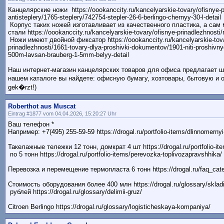
Канцелярские ножи https://oookanccity.ru/kancelyarskie-tovary/ofisnye-pr
antisteplery/1765-steplery/742754-stepler-26-6-berlingo-chernyy-30-l-detail
Корпус таких ножей изготавливает из качественного пластика, а са
стали https://oookanccity.ru/kancelyarskie-tovary/ofisnye-prinadlezhnosti
Ножи имеют двойной фиксатор https://oookanccity.ru/kancelyarskie-tova
prinadlezhnosti/1661-tovary-dlya-proshivki-dokumentov/1901-niti-proshivny
500m-lavsan-brauberg-1-5mm-belyy-detail
Наш интернет-магазин канцелярских товаров для офиса предлагает ш
нашем каталоге вы найдете: офисную бумагу, хозтовары, бытовую и о
gek�rzt!)
Roberthot aus Muscat
Eintrag #1877 vom 04.04.2026, 15:20:27 Uhr
Ваш телефон *
Например: +7(495) 255-59-59 https://drogal.ru/portfolio-items/dlinnomernyi
Такелажные тележки 12 тонн, домкрат 4 шт https://drogal.ru/portfolio-it
по 5 тонн https://drogal.ru/portfolio-items/perevozka-toplivozapravshhika/
Перевозка и перемещение термопласта 6 тонн https://drogal.ru/faq_cate
Стоимость оборудования более 400 млн https://drogal.ru/glossary/sklad
рублей https://drogal.ru/glossary/delimii-gruz/
Citroen Berlingo https://drogal.ru/glossary/logisticheskaya-kompaniya/