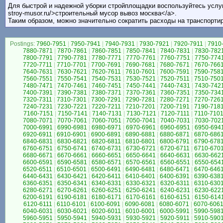
Для быстрой и надежной уборки стройплощадки воспользуйтесь услуга
stroy-musor.ru/>строительный мусор вывоз москва</a>.
Таким образом, можно значительно сократить расходы на транспортир
Postings:
7960-7951
|
7950-7941
|
7940-7931
|
7930-7921
|
7920-7911
|
7910
7880-7871
|
7870-7861
|
7860-7851
|
7850-7841
|
7840-7831
|
7830-782
7800-7791
|
7790-7781
|
7780-7771
|
7770-7761
|
7760-7751
|
7750-774
7720-7711
|
7710-7701
|
7700-7691
|
7690-7681
|
7680-7671
|
7670-766
7640-7631
|
7630-7621
|
7620-7611
|
7610-7601
|
7600-7591
|
7590-758
7560-7551
|
7550-7541
|
7540-7531
|
7530-7521
|
7520-7511
|
7510-750
7480-7471
|
7470-7461
|
7460-7451
|
7450-7441
|
7440-7431
|
7430-742
7400-7391
|
7390-7381
|
7380-7371
|
7370-7361
|
7360-7351
|
7350-734
7320-7311
|
7310-7301
|
7300-7291
|
7290-7281
|
7280-7271
|
7270-726
7240-7231
|
7230-7221
|
7220-7211
|
7210-7201
|
7200-7191
|
7190-718
7160-7151
|
7150-7141
|
7140-7131
|
7130-7121
|
7120-7111
|
7110-710
7080-7071
|
7070-7061
|
7060-7051
|
7050-7041
|
7040-7031
|
7030-702
7000-6991
|
6990-6981
|
6980-6971
|
6970-6961
|
6960-6951
|
6950-694
6920-6911
|
6910-6901
|
6900-6891
|
6890-6881
|
6880-6871
|
6870-686
6840-6831
|
6830-6821
|
6820-6811
|
6810-6801
|
6800-6791
|
6790-678
6760-6751
|
6750-6741
|
6740-6731
|
6730-6721
|
6720-6711
|
6710-670
6680-6671
|
6670-6661
|
6660-6651
|
6650-6641
|
6640-6631
|
6630-662
6600-6591
|
6590-6581
|
6580-6571
|
6570-6561
|
6560-6551
|
6550-654
6520-6511
|
6510-6501
|
6500-6491
|
6490-6481
|
6480-6471
|
6470-646
6440-6431
|
6430-6421
|
6420-6411
|
6410-6401
|
6400-6391
|
6390-638
6360-6351
|
6350-6341
|
6340-6331
|
6330-6321
|
6320-6311
|
6310-630
6280-6271
|
6270-6261
|
6260-6251
|
6250-6241
|
6240-6231
|
6230-622
6200-6191
|
6190-6181
|
6180-6171
|
6170-6161
|
6160-6151
|
6150-614
6120-6111
|
6110-6101
|
6100-6091
|
6090-6081
|
6080-6071
|
6070-606
6040-6031
|
6030-6021
|
6020-6011
|
6010-6001
|
6000-5991
|
5990-598
5960-5951
|
5950-5941
|
5940-5931
|
5930-5921
|
5920-5911
|
5910-590