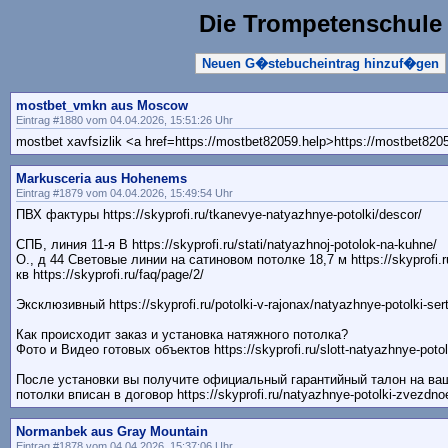
Die Trompetenschule
Neuen G�stebucheintrag hinzuf�gen
mostbet_vmkn aus Moscow
Eintrag #1880 vom 04.04.2026, 15:51:26 Uhr
mostbet xavfsizlik <a href=https://mostbet82059.help>https://mostbet820
Markusceria aus Hohenems
Eintrag #1879 vom 04.04.2026, 15:49:54 Uhr
ПВХ фактуры https://skyprofi.ru/tkanevye-natyazhnye-potolki/descor/
СПБ, линия 11-я В https://skyprofi.ru/stati/natyazhnoj-potolok-na-kuhne/
О., д 44 Световые линии на сатиновом потолке 18,7 м https://skyprofi.ru/
кв https://skyprofi.ru/faq/page/2/
Эксклюзивный https://skyprofi.ru/potolki-v-rajonax/natyazhnye-potolki-ser
Как происходит заказ и установка натяжного потолка?
Фото и Видео готовых объектов https://skyprofi.ru/slott-natyazhnye-potol
После установки вы получите официальный гарантийный талон на ваш
потолки вписан в договор https://skyprofi.ru/natyazhnye-potolki-zvezdno
Normanbek aus Gray Mountain
Eintrag #1878 vom 04.04.2026, 15:37:06 Uhr