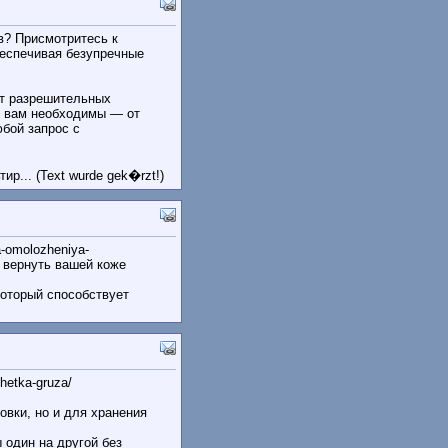
в? Присмотритесь к
еспечивая безупречные
т разрешительных
ы вам необходимы — от
бой запрос с
р... (Text wurde gek�rzt!)
-omolozheniya-
 вернуть вашей коже
который способствует
hetka-gruza/
вки, но и для хранения
 один на другой без