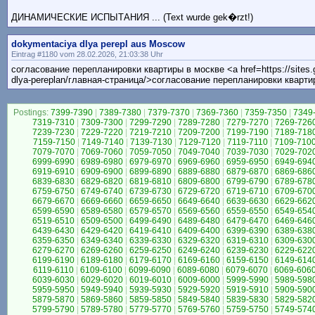
ДИНАМИЧЕСКИЕ ИСПЫТАНИЯ ... (Text wurde gek�rzt!)
dokymentaciya dlya perepl aus Moscow
Eintrag #1180 vom 28.02.2026, 21:03:38 Uhr
согласование перепланировки квартиры в москве <a href=https://sites
dlya-pereplan/главная-страница/>согласование перепланировки кварти
Postings:
7399-7390
|
7389-7380
|
7379-7370
|
7369-7360
|
7359-7350
|
7349
7319-7310
|
7309-7300
|
7299-7290
|
7289-7280
|
7279-7270
|
7269-726
7239-7230
|
7229-7220
|
7219-7210
|
7209-7200
|
7199-7190
|
7189-718
7159-7150
|
7149-7140
|
7139-7130
|
7129-7120
|
7119-7110
|
7109-710
7079-7070
|
7069-7060
|
7059-7050
|
7049-7040
|
7039-7030
|
7029-702
6999-6990
|
6989-6980
|
6979-6970
|
6969-6960
|
6959-6950
|
6949-694
6919-6910
|
6909-6900
|
6899-6890
|
6889-6880
|
6879-6870
|
6869-686
6839-6830
|
6829-6820
|
6819-6810
|
6809-6800
|
6799-6790
|
6789-678
6759-6750
|
6749-6740
|
6739-6730
|
6729-6720
|
6719-6710
|
6709-670
6679-6670
|
6669-6660
|
6659-6650
|
6649-6640
|
6639-6630
|
6629-662
6599-6590
|
6589-6580
|
6579-6570
|
6569-6560
|
6559-6550
|
6549-654
6519-6510
|
6509-6500
|
6499-6490
|
6489-6480
|
6479-6470
|
6469-646
6439-6430
|
6429-6420
|
6419-6410
|
6409-6400
|
6399-6390
|
6389-638
6359-6350
|
6349-6340
|
6339-6330
|
6329-6320
|
6319-6310
|
6309-630
6279-6270
|
6269-6260
|
6259-6250
|
6249-6240
|
6239-6230
|
6229-622
6199-6190
|
6189-6180
|
6179-6170
|
6169-6160
|
6159-6150
|
6149-614
6119-6110
|
6109-6100
|
6099-6090
|
6089-6080
|
6079-6070
|
6069-606
6039-6030
|
6029-6020
|
6019-6010
|
6009-6000
|
5999-5990
|
5989-598
5959-5950
|
5949-5940
|
5939-5930
|
5929-5920
|
5919-5910
|
5909-590
5879-5870
|
5869-5860
|
5859-5850
|
5849-5840
|
5839-5830
|
5829-582
5799-5790
|
5789-5780
|
5779-5770
|
5769-5760
|
5759-5750
|
5749-574