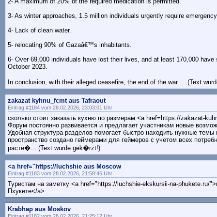
2- A maximum of 20% of the required medication is permitted.
3- As winter approaches, 1.5 million individuals urgently require emergenc
4- Lack of clean water.
5- relocating 90% of Gazaâ€™s inhabitants.
6- Over 69,000 individuals have lost their lives, and at least 170,000 have 
October 2023.
In conclusion, with their alleged ceasefire, the end of the war ... (Text wur
zakazat kyhnu_fcmt aus Tafraout
Eintrag #1184 vom 28.02.2026, 23:03:01 Uhr
сколько стоит заказать кухню по размерам <a href=https://zakazat-kuh
Форум постоянно развивается и предлагает участникам новые возмо
Удобная структура разделов помогает быстро находить нужные темы 
пространство создано геймерами для геймеров с учетом всех потреб
расте�... (Text wurde gek�rzt!)
<a href=''https://luchshie aus Moscow
Eintrag #1183 vom 28.02.2026, 21:58:46 Uhr
Туристам на заметку <a href="https://luchshie-ekskursii-na-phukete.ru
Пхукете</a>
Krabhap aus Moskov
Eintrag #1182 vom 28.02.2026, 21:25:12 Uhr