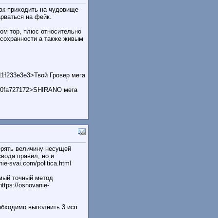
как приходить на чудовище
арваться на фейк.
ом тор, плюс относительно
м сохранности а также живым
11f233e3e3>Твой Гровер мега
4d0fa727172>SHIRANO мега
ерять величину несущей
вода правил, но и
-svai.com/politica.html
амый точный метод
tps://osnovanie-
обходимо выполнить 3 исп