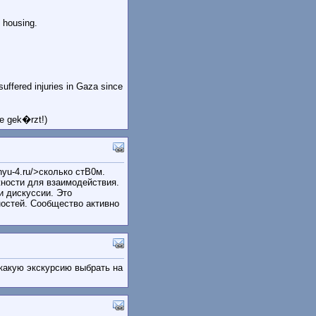
y housing.
suffered injuries in Gaza since
de gek�rzt!)
nyu-4.ru/>сколько стB0м.
жности для взаимодействия.
и дискуссии. Это
ностей. Сообщество активно
/">какую экскурсию выбрать на