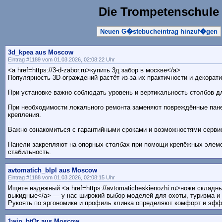
Die Trompetenschule
Neuen G�stebucheintrag hinzuf�gen
3d_kpea aus Moscow
Eintrag #1189 vom 01.03.2026, 02:08:22 Uhr
<a href=https://3-d-zabor.ru>купить 3д забор в москве</a>
Популярность 3D-ограждений растёт из-за их практичности и декорати
При установке важно соблюдать уровень и вертикальность столбов дл
При необходимости локального ремонта заменяют повреждённые пан
крепления.
Важно ознакомиться с гарантийными сроками и возможностями серви
Панели закрепляют на опорных столбах при помощи крепёжных элем
стабильность.
avtomatich_blpl aus Moscow
Eintrag #1188 vom 01.03.2026, 02:08:15 Uhr
Ищете надежный <a href=https://avtomaticheskienozhi.ru>ножи складн
выкидные</a> — у нас широкий выбор моделей для охоты, туризма и
Рукоять по эргономике и профиль клинка определяют комфорт и эфф
1win_btOr aus Moscow