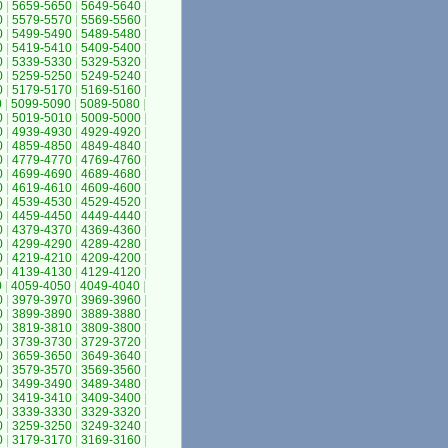
0
|
5659-5650
|
5649-5640
|
0
|
5579-5570
|
5569-5560
|
0
|
5499-5490
|
5489-5480
|
0
|
5419-5410
|
5409-5400
|
0
|
5339-5330
|
5329-5320
|
0
|
5259-5250
|
5249-5240
|
0
|
5179-5170
|
5169-5160
|
0
|
5099-5090
|
5089-5080
|
0
|
5019-5010
|
5009-5000
|
0
|
4939-4930
|
4929-4920
|
0
|
4859-4850
|
4849-4840
|
0
|
4779-4770
|
4769-4760
|
0
|
4699-4690
|
4689-4680
|
0
|
4619-4610
|
4609-4600
|
0
|
4539-4530
|
4529-4520
|
0
|
4459-4450
|
4449-4440
|
0
|
4379-4370
|
4369-4360
|
0
|
4299-4290
|
4289-4280
|
0
|
4219-4210
|
4209-4200
|
0
|
4139-4130
|
4129-4120
|
0
|
4059-4050
|
4049-4040
|
0
|
3979-3970
|
3969-3960
|
0
|
3899-3890
|
3889-3880
|
0
|
3819-3810
|
3809-3800
|
0
|
3739-3730
|
3729-3720
|
0
|
3659-3650
|
3649-3640
|
0
|
3579-3570
|
3569-3560
|
0
|
3499-3490
|
3489-3480
|
0
|
3419-3410
|
3409-3400
|
0
|
3339-3330
|
3329-3320
|
0
|
3259-3250
|
3249-3240
|
0
|
3179-3170
|
3169-3160
|