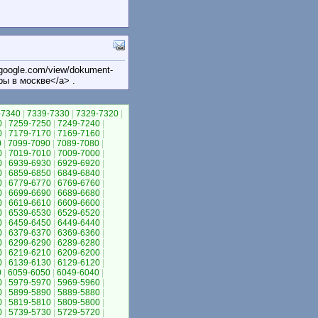
.google.com/view/dokument-
ры в москве</a> .
-7340
|
7339-7330
|
7329-7320
|
0
|
7259-7250
|
7249-7240
|
0
|
7179-7170
|
7169-7160
|
0
|
7099-7090
|
7089-7080
|
0
|
7019-7010
|
7009-7000
|
0
|
6939-6930
|
6929-6920
|
0
|
6859-6850
|
6849-6840
|
0
|
6779-6770
|
6769-6760
|
0
|
6699-6690
|
6689-6680
|
0
|
6619-6610
|
6609-6600
|
0
|
6539-6530
|
6529-6520
|
0
|
6459-6450
|
6449-6440
|
0
|
6379-6370
|
6369-6360
|
0
|
6299-6290
|
6289-6280
|
0
|
6219-6210
|
6209-6200
|
0
|
6139-6130
|
6129-6120
|
0
|
6059-6050
|
6049-6040
|
0
|
5979-5970
|
5969-5960
|
0
|
5899-5890
|
5889-5880
|
0
|
5819-5810
|
5809-5800
|
0
|
5739-5730
|
5729-5720
|