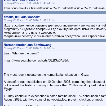
Eintrag #1187 vom 01.03.2026, 01:45:44 Uhr
1win bono móvil <a href=https://1win5771.help>https://1win5771.help</a>
detoks_trSl aus Moscow
Eintrag #1186 vom 01.03.2026, 01:42:12 Uhr
Ищете эффективное решение для восстановления и легкости? <a href=
programmy.ru/>детокс программы для очищения организма</a> помогу
комфортно начать путь к здоровью.
Медленный переход к обычному питанию предотвращает стрессовые 
Normandmoich aus Sembawang
Eintrag #1185 vom 01.03.2026, 01:24:05 Uhr
Learn Who are the Jews?
https://www.youtube.com/shorts/SEB3w3A98rU
----------------------------------------------
The most recent update on the humanitarian situation in Gaza.
A ceasefire was established on 10 October 2025, permitting the release of 
not opened the Rafah crossing to let more than 26 thousand injured indivi
Egypt.
1- They continue to experience a harsh famine since IPC announced a fam
August 2025, with two years of no vegetables, protein, chicken, or meat.