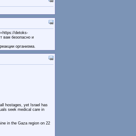
https://detoks-
т вам безопасно и
реакции организма.
all hostages, yet Israel has
duals seek medical care in
ine in the Gaza region on 22