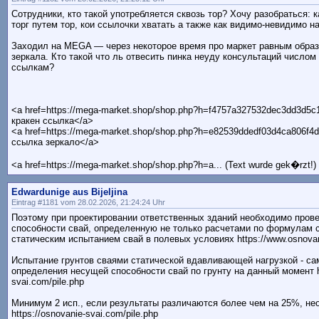
Сотрудники, кто такой употребляется сквозь тор? Хочу разобраться: 
торг путем тор, кои ссылочки хватать а также как видимо-невидимо н
Заходил на MEGA — через некоторое время про маркет равным образ
зеркала. Кто такой что ль отвесить пинка неуду консультаций число
ссылкам?
<a href=https://mega-market.shop/shop.php?h=f4757a327532dec3dd3d5c
кракен ссылка</a>
<a href=https://mega-market.shop/shop.php?h=e82539ddedf03d4ca806f
ссылка зеркало</a>
<a href=https://mega-market.shop/shop.php?h=a... (Text wurde gek�rzt!)
Edwardunige aus Bijeljina
Eintrag #1181 vom 28.02.2026, 21:24:24 Uhr
Поэтому при проектировании ответственных зданий необходимо пров
способности свай, определенную не только расчетами по формулам с
статическим испытанием свай в полевых условиях https://www.osnovanie
Испытание грунтов сваями статической вдавливающей нагрузкой - с
определения несущей способности свай по грунту на данный момент ht
svai.com/pile.php
Минимум 2 исп., если результаты различаются более чем на 25%, не
https://osnovanie-svai.com/pile.php