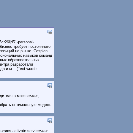
cr26ijd51-personal-
 бизнес требует постоянного
озиций на рынке. Caspian
ессиональных навыков команд
шных образовательных
ентра разработали
 и м... (Text wurde
одителя в москве</a>,
добрать оптимальную модель
es>sms activate service</a> .