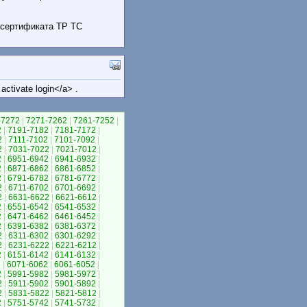
.
 сертификата ТР ТС
ctivate login</a> .
-7272
|
7271-7262
|
7261-7252
|
2
|
7191-7182
|
7181-7172
|
2
|
7111-7102
|
7101-7092
|
2
|
7031-7022
|
7021-7012
|
2
|
6951-6942
|
6941-6932
|
2
|
6871-6862
|
6861-6852
|
2
|
6791-6782
|
6781-6772
|
2
|
6711-6702
|
6701-6692
|
2
|
6631-6622
|
6621-6612
|
2
|
6551-6542
|
6541-6532
|
2
|
6471-6462
|
6461-6452
|
2
|
6391-6382
|
6381-6372
|
2
|
6311-6302
|
6301-6292
|
2
|
6231-6222
|
6221-6212
|
2
|
6151-6142
|
6141-6132
|
2
|
6071-6062
|
6061-6052
|
2
|
5991-5982
|
5981-5972
|
2
|
5911-5902
|
5901-5892
|
2
|
5831-5822
|
5821-5812
|
2
|
5751-5742
|
5741-5732
|