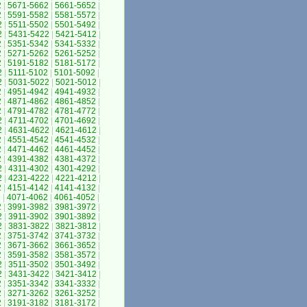
2
|
5671-5662
|
5661-5652
|
2
|
5591-5582
|
5581-5572
|
2
|
5511-5502
|
5501-5492
|
2
|
5431-5422
|
5421-5412
|
2
|
5351-5342
|
5341-5332
|
2
|
5271-5262
|
5261-5252
|
2
|
5191-5182
|
5181-5172
|
2
|
5111-5102
|
5101-5092
|
2
|
5031-5022
|
5021-5012
|
2
|
4951-4942
|
4941-4932
|
2
|
4871-4862
|
4861-4852
|
2
|
4791-4782
|
4781-4772
|
2
|
4711-4702
|
4701-4692
|
2
|
4631-4622
|
4621-4612
|
2
|
4551-4542
|
4541-4532
|
2
|
4471-4462
|
4461-4452
|
2
|
4391-4382
|
4381-4372
|
2
|
4311-4302
|
4301-4292
|
2
|
4231-4222
|
4221-4212
|
2
|
4151-4142
|
4141-4132
|
2
|
4071-4062
|
4061-4052
|
2
|
3991-3982
|
3981-3972
|
2
|
3911-3902
|
3901-3892
|
2
|
3831-3822
|
3821-3812
|
2
|
3751-3742
|
3741-3732
|
2
|
3671-3662
|
3661-3652
|
2
|
3591-3582
|
3581-3572
|
2
|
3511-3502
|
3501-3492
|
2
|
3431-3422
|
3421-3412
|
2
|
3351-3342
|
3341-3332
|
2
|
3271-3262
|
3261-3252
|
2
|
3191-3182
|
3181-3172
|