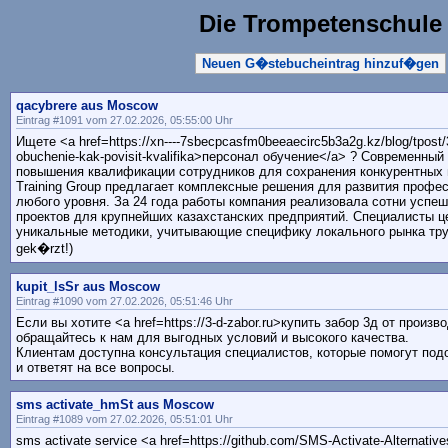
Die Trompetenschule
Neuen G�stebucheintrag hinzuf�gen
qacybrere aus Moscow
Eintrag #1091 vom 27.02.2026, 05:55:00 Uhr
Ищете <a href=https://xn----7sbecpcasfm0beeaecirc5b3a2g.kz/blog/tpost/3
obuchenie-kak-povisit-kvalifika>персонал обучение</a> ? Современный
повышения квалификации сотрудников для сохранения конкурентных п
Training Group предлагает комплексные решения для развития проф
любого уровня. За 24 года работы компания реализовала сотни успе
проектов для крупнейших казахстанских предприятий. Специалисты ц
уникальные методики, учитывающие специфику локального рынка труда
gek�rzt!)
kupit_lsSr aus Moscow
Eintrag #1090 vom 27.02.2026, 05:51:46 Uhr
Если вы хотите <a href=https://3-d-zabor.ru>купить забор 3д от произв
обращайтесь к нам для выгодных условий и высокого качества.
Клиентам доступна консультация специалистов, которые помогут по
и ответят на все вопросы.
sms activate_hmSt aus Moscow
Eintrag #1089 vom 27.02.2026, 05:51:01 Uhr
sms activate service <a href=https://github.com/SMS-Activate-Alternativ