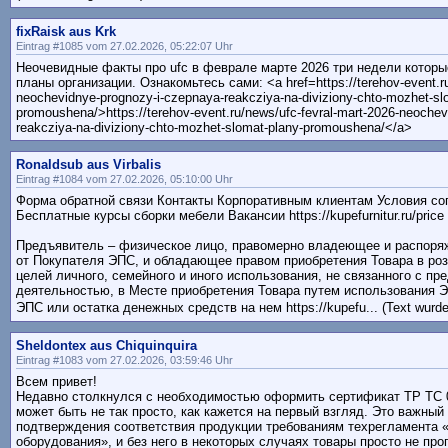
fixRaisk aus Krk
Eintrag #1085 vom 27.02.2026, 05:22:07 Uhr
Неочевидные факты про ufc в феврале марте 2026 три недели которы
планы организации. Ознакомьтесь сами: <a href=https://terehov-event.ru
neochevidnye-prognozy-i-czepnaya-reakcziya-na-diviziony-chto-mozhet-sl
promoushena/>https://terehov-event.ru/news/ufc-fevral-mart-2026-neoche
reakcziya-na-diviziony-chto-mozhet-slomat-plany-promoushena/</a>
Ronaldsub aus Virbalis
Eintrag #1084 vom 27.02.2026, 05:10:00 Uhr
Форма обратной связи Контакты Корпоративным клиентам Условия со
Бесплатные курсы сборки мебели Вакансии https://kupefurnitur.ru/price
Предъявитель – физическое лицо, правомерно владеющее и распор
от Покупателя ЭПС, и обладающее правом приобретения Товара в ро
целей личного, семейного и иного использования, не связанного с п
деятельностью, в Месте приобретения Товара путем использования 
ЭПС или остатка денежных средств на нем https://kupefu... (Text wurde
Sheldontex aus Chiquinquira
Eintrag #1083 vom 27.02.2026, 03:59:46 Uhr
Всем привет!
Недавно столкнулся с необходимостью оформить сертификат ТР ТС 01
может быть не так просто, как кажется на первый взгляд. Это важный
подтверждения соответствия продукции требованиям техрегламента 
оборудования», и без него в некоторых случаях товары просто не про