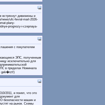
е встряхнут дивизионы и
/news/ufc-fevral-mart-2026-
omat-plany-
vidnye-prognozy-i-czepnaya-
глашения с покупателем
яжающееся ЭПС, полученным
зницу исключительно для
редпринимательской
ЭПС в пределах Номинала
 gek�rzt!)
0/2011, и понял, что это
 документ для
«О безопасности машин и
пустят на рынок. Схемы