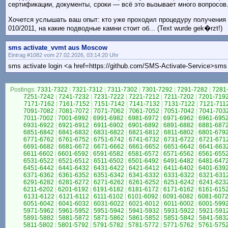
сертификации, документы, сроки — всё это вызывает много вопросов
Хочется услышать ваш опыт: кто уже проходил процедуру получения
010/2011, на какие подводные камни стоит об... (Text wurde gek�rzt!)
sms activate_vvmt aus Moscow
Eintrag #1082 vom 27.02.2026, 03:14:20 Uhr
sms activate login <a href=https://github.com/SMS-Activate-Service>sms a
Postings:
7331-7322
|
7321-7312
|
7311-7302
|
7301-7292
|
7291-7282
|
7281
7251-7242
|
7241-7232
|
7231-7222
|
7221-7212
|
7211-7202
|
7201-719
7171-7162
|
7161-7152
|
7151-7142
|
7141-7132
|
7131-7122
|
7121-711
7091-7082
|
7081-7072
|
7071-7062
|
7061-7052
|
7051-7042
|
7041-703
7011-7002
|
7001-6992
|
6991-6982
|
6981-6972
|
6971-6962
|
6961-695
6931-6922
|
6921-6912
|
6911-6902
|
6901-6892
|
6891-6882
|
6881-687
6851-6842
|
6841-6832
|
6831-6822
|
6821-6812
|
6811-6802
|
6801-679
6771-6762
|
6761-6752
|
6751-6742
|
6741-6732
|
6731-6722
|
6721-671
6691-6682
|
6681-6672
|
6671-6662
|
6661-6652
|
6651-6642
|
6641-663
6611-6602
|
6601-6592
|
6591-6582
|
6581-6572
|
6571-6562
|
6561-655
6531-6522
|
6521-6512
|
6511-6502
|
6501-6492
|
6491-6482
|
6481-647
6451-6442
|
6441-6432
|
6431-6422
|
6421-6412
|
6411-6402
|
6401-639
6371-6362
|
6361-6352
|
6351-6342
|
6341-6332
|
6331-6322
|
6321-631
6291-6282
|
6281-6272
|
6271-6262
|
6261-6252
|
6251-6242
|
6241-623
6211-6202
|
6201-6192
|
6191-6182
|
6181-6172
|
6171-6162
|
6161-615
6131-6122
|
6121-6112
|
6111-6102
|
6101-6092
|
6091-6082
|
6081-607
6051-6042
|
6041-6032
|
6031-6022
|
6021-6012
|
6011-6002
|
6001-599
5971-5962
|
5961-5952
|
5951-5942
|
5941-5932
|
5931-5922
|
5921-591
5891-5882
|
5881-5872
|
5871-5862
|
5861-5852
|
5851-5842
|
5841-583
5811-5802
|
5801-5792
|
5791-5782
|
5781-5772
|
5771-5762
|
5761-575