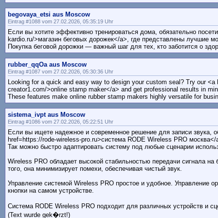
begovaya_etsi aus Moscow
Eintrag #1088 vom 27.02.2026, 05:35:19 Uhr
Если вы хотите эффективно тренироваться дома, обязательно посетите
kardio.ru/>магазин беговых дорожек</a>, где представлены лучшие м
Покупка беговой дорожки — важный шаг для тех, кто заботится о здо
rubber_qqOa aus Moscow
Eintrag #1087 vom 27.02.2026, 05:30:36 Uhr
Looking for a quick and easy way to design your custom seal? Try our <a 
creator1.com/>online stamp maker</a> and get professional results in min
These features make online rubber stamp makers highly versatile for busin
sistema_ivpt aus Moscow
Eintrag #1086 vom 27.02.2026, 05:22:51 Uhr
Если вы ищете надежное и современное решение для записи звука, о
href=https://rode-wireless-pro.ru>система RODE Wireless PRO москва</
Так можно быстро адаптировать систему под любые сценарии исполь
Wireless PRO обладает высокой стабильностью передачи сигнала на 
того, она минимизирует помехи, обеспечивая чистый звук.
Управление системой Wireless PRO простое и удобное. Управление о
кнопки на самом устройстве.
Система RODE Wireless PRO подходит для различных устройств и сц
(Text wurde gek�rzt!)