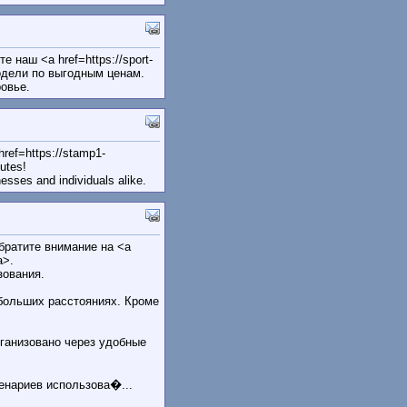
 наш <a href=https://sport-
одели по выгодным ценам.
ровье.
href=https://stamp1-
utes!
esses and individuals alike.
братите внимание на <a
a>.
зования.
больших расстояниях. Кроме
рганизовано через удобные
енариев использова�...