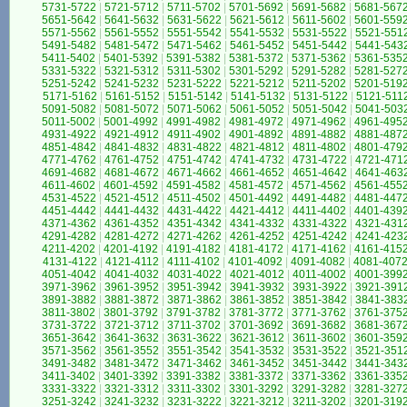
5731-5722
|
5721-5712
|
5711-5702
|
5701-5692
|
5691-5682
|
5681-567
5651-5642
|
5641-5632
|
5631-5622
|
5621-5612
|
5611-5602
|
5601-559
5571-5562
|
5561-5552
|
5551-5542
|
5541-5532
|
5531-5522
|
5521-551
5491-5482
|
5481-5472
|
5471-5462
|
5461-5452
|
5451-5442
|
5441-543
5411-5402
|
5401-5392
|
5391-5382
|
5381-5372
|
5371-5362
|
5361-535
5331-5322
|
5321-5312
|
5311-5302
|
5301-5292
|
5291-5282
|
5281-527
5251-5242
|
5241-5232
|
5231-5222
|
5221-5212
|
5211-5202
|
5201-519
5171-5162
|
5161-5152
|
5151-5142
|
5141-5132
|
5131-5122
|
5121-511
5091-5082
|
5081-5072
|
5071-5062
|
5061-5052
|
5051-5042
|
5041-503
5011-5002
|
5001-4992
|
4991-4982
|
4981-4972
|
4971-4962
|
4961-495
4931-4922
|
4921-4912
|
4911-4902
|
4901-4892
|
4891-4882
|
4881-487
4851-4842
|
4841-4832
|
4831-4822
|
4821-4812
|
4811-4802
|
4801-479
4771-4762
|
4761-4752
|
4751-4742
|
4741-4732
|
4731-4722
|
4721-471
4691-4682
|
4681-4672
|
4671-4662
|
4661-4652
|
4651-4642
|
4641-463
4611-4602
|
4601-4592
|
4591-4582
|
4581-4572
|
4571-4562
|
4561-455
4531-4522
|
4521-4512
|
4511-4502
|
4501-4492
|
4491-4482
|
4481-447
4451-4442
|
4441-4432
|
4431-4422
|
4421-4412
|
4411-4402
|
4401-439
4371-4362
|
4361-4352
|
4351-4342
|
4341-4332
|
4331-4322
|
4321-431
4291-4282
|
4281-4272
|
4271-4262
|
4261-4252
|
4251-4242
|
4241-423
4211-4202
|
4201-4192
|
4191-4182
|
4181-4172
|
4171-4162
|
4161-415
4131-4122
|
4121-4112
|
4111-4102
|
4101-4092
|
4091-4082
|
4081-407
4051-4042
|
4041-4032
|
4031-4022
|
4021-4012
|
4011-4002
|
4001-399
3971-3962
|
3961-3952
|
3951-3942
|
3941-3932
|
3931-3922
|
3921-391
3891-3882
|
3881-3872
|
3871-3862
|
3861-3852
|
3851-3842
|
3841-383
3811-3802
|
3801-3792
|
3791-3782
|
3781-3772
|
3771-3762
|
3761-375
3731-3722
|
3721-3712
|
3711-3702
|
3701-3692
|
3691-3682
|
3681-367
3651-3642
|
3641-3632
|
3631-3622
|
3621-3612
|
3611-3602
|
3601-359
3571-3562
|
3561-3552
|
3551-3542
|
3541-3532
|
3531-3522
|
3521-351
3491-3482
|
3481-3472
|
3471-3462
|
3461-3452
|
3451-3442
|
3441-343
3411-3402
|
3401-3392
|
3391-3382
|
3381-3372
|
3371-3362
|
3361-335
3331-3322
|
3321-3312
|
3311-3302
|
3301-3292
|
3291-3282
|
3281-327
3251-3242
|
3241-3232
|
3231-3222
|
3221-3212
|
3211-3202
|
3201-319