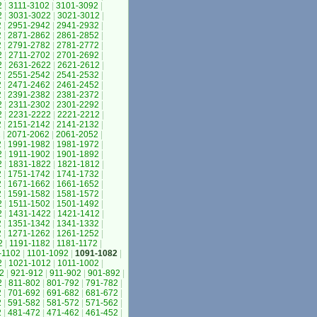
2
|
3111-3102
|
3101-3092
|
2
|
3031-3022
|
3021-3012
|
2
|
2951-2942
|
2941-2932
|
2
|
2871-2862
|
2861-2852
|
2
|
2791-2782
|
2781-2772
|
2
|
2711-2702
|
2701-2692
|
2
|
2631-2622
|
2621-2612
|
2
|
2551-2542
|
2541-2532
|
2
|
2471-2462
|
2461-2452
|
2
|
2391-2382
|
2381-2372
|
2
|
2311-2302
|
2301-2292
|
2
|
2231-2222
|
2221-2212
|
2
|
2151-2142
|
2141-2132
|
2
|
2071-2062
|
2061-2052
|
2
|
1991-1982
|
1981-1972
|
2
|
1911-1902
|
1901-1892
|
2
|
1831-1822
|
1821-1812
|
2
|
1751-1742
|
1741-1732
|
2
|
1671-1662
|
1661-1652
|
2
|
1591-1582
|
1581-1572
|
2
|
1511-1502
|
1501-1492
|
2
|
1431-1422
|
1421-1412
|
2
|
1351-1342
|
1341-1332
|
2
|
1271-1262
|
1261-1252
|
2
|
1191-1182
|
1181-1172
|
-1102
|
1101-1092
|
1091-1082
|
2
|
1021-1012
|
1011-1002
|
2
|
921-912
|
911-902
|
901-892
|
2
|
811-802
|
801-792
|
791-782
|
2
|
701-692
|
691-682
|
681-672
|
2
|
591-582
|
581-572
|
571-562
|
2
|
481-472
|
471-462
|
461-452
|