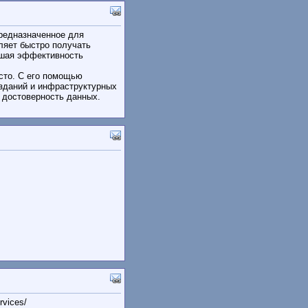
предназначенное для
ляет быстро получать
ышая эффективность
сто. С его помощью
зданий и инфраструктурных
 достоверность данных.
rvices/