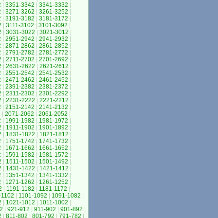
2
|
3351-3342
|
3341-3332
|
2
|
3271-3262
|
3261-3252
|
2
|
3191-3182
|
3181-3172
|
2
|
3111-3102
|
3101-3092
|
2
|
3031-3022
|
3021-3012
|
2
|
2951-2942
|
2941-2932
|
2
|
2871-2862
|
2861-2852
|
2
|
2791-2782
|
2781-2772
|
2
|
2711-2702
|
2701-2692
|
2
|
2631-2622
|
2621-2612
|
2
|
2551-2542
|
2541-2532
|
2
|
2471-2462
|
2461-2452
|
2
|
2391-2382
|
2381-2372
|
2
|
2311-2302
|
2301-2292
|
2
|
2231-2222
|
2221-2212
|
2
|
2151-2142
|
2141-2132
|
2
|
2071-2062
|
2061-2052
|
2
|
1991-1982
|
1981-1972
|
2
|
1911-1902
|
1901-1892
|
2
|
1831-1822
|
1821-1812
|
2
|
1751-1742
|
1741-1732
|
2
|
1671-1662
|
1661-1652
|
2
|
1591-1582
|
1581-1572
|
2
|
1511-1502
|
1501-1492
|
2
|
1431-1422
|
1421-1412
|
2
|
1351-1342
|
1341-1332
|
2
|
1271-1262
|
1261-1252
|
2
|
1191-1182
|
1181-1172
|
-1102
|
1101-1092
|
1091-1082
|
2
|
1021-1012
|
1011-1002
|
2
|
921-912
|
911-902
|
901-892
|
2
|
811-802
|
801-792
|
791-782
|