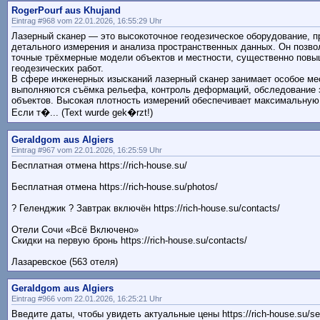
RogerPourf aus Khujand
Eintrag #968 vom 22.01.2026, 16:55:29 Uhr
Лазерный сканер — это высокоточное геодезическое оборудование, 
детального измерения и анализа пространственных данных. Он позво
точные трёхмерные модели объектов и местности, существенно пов
геодезических работ.
В сфере инженерных изысканий лазерный сканер занимает особое ме
выполняются съёмка рельефа, контроль деформаций, обследование 
объектов. Высокая плотность измерений обеспечивает максимальную
Если т�... (Text wurde gek�rzt!)
Geraldgom aus Algiers
Eintrag #967 vom 22.01.2026, 16:25:59 Uhr
Бесплатная отмена https://rich-house.su/
Бесплатная отмена https://rich-house.su/photos/
? Геленджик ? Завтрак включён https://rich-house.su/contacts/
Отели Сочи «Всё Включено»
Скидки на первую бронь https://rich-house.su/contacts/
Лазаревское (563 отеля)
Geraldgom aus Algiers
Eintrag #966 vom 22.01.2026, 16:25:21 Uhr
Введите даты, чтобы увидеть актуальные цены https://rich-house.su/se