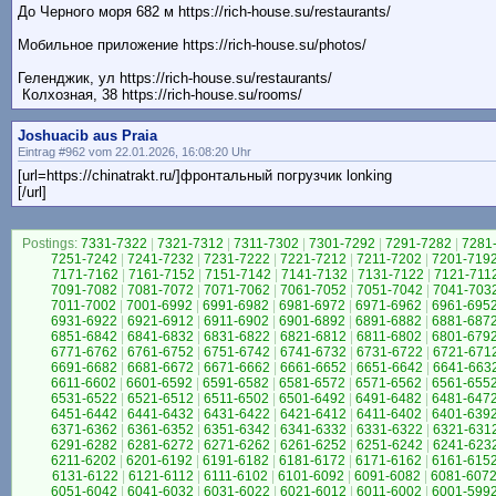
До Черного моря 682 м https://rich-house.su/restaurants/
Мобильное приложение https://rich-house.su/photos/
Геленджик, ул https://rich-house.su/restaurants/
Колхозная, 38 https://rich-house.su/rooms/
Joshuacib aus Praia
Eintrag #962 vom 22.01.2026, 16:08:20 Uhr
[url=https://chinatrakt.ru/]фронтальный погрузчик lonking
[/url]
Postings:
7331-7322
|
7321-7312
|
7311-7302
|
7301-7292
|
7291-7282
|
7281
7251-7242
|
7241-7232
|
7231-7222
|
7221-7212
|
7211-7202
|
7201-719
7171-7162
|
7161-7152
|
7151-7142
|
7141-7132
|
7131-7122
|
7121-711
7091-7082
|
7081-7072
|
7071-7062
|
7061-7052
|
7051-7042
|
7041-703
7011-7002
|
7001-6992
|
6991-6982
|
6981-6972
|
6971-6962
|
6961-695
6931-6922
|
6921-6912
|
6911-6902
|
6901-6892
|
6891-6882
|
6881-687
6851-6842
|
6841-6832
|
6831-6822
|
6821-6812
|
6811-6802
|
6801-679
6771-6762
|
6761-6752
|
6751-6742
|
6741-6732
|
6731-6722
|
6721-671
6691-6682
|
6681-6672
|
6671-6662
|
6661-6652
|
6651-6642
|
6641-663
6611-6602
|
6601-6592
|
6591-6582
|
6581-6572
|
6571-6562
|
6561-655
6531-6522
|
6521-6512
|
6511-6502
|
6501-6492
|
6491-6482
|
6481-647
6451-6442
|
6441-6432
|
6431-6422
|
6421-6412
|
6411-6402
|
6401-639
6371-6362
|
6361-6352
|
6351-6342
|
6341-6332
|
6331-6322
|
6321-631
6291-6282
|
6281-6272
|
6271-6262
|
6261-6252
|
6251-6242
|
6241-623
6211-6202
|
6201-6192
|
6191-6182
|
6181-6172
|
6171-6162
|
6161-615
6131-6122
|
6121-6112
|
6111-6102
|
6101-6092
|
6091-6082
|
6081-607
6051-6042
|
6041-6032
|
6031-6022
|
6021-6012
|
6011-6002
|
6001-599