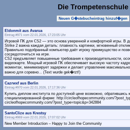
Die Trompetenschule
Neuen G�stebucheintrag hinzuf�gen
Eldonmit aus Avarua
Eintrag #971 vom 22.01.2026, 17:23:05 Uhr
Игровой ПК для CS2 — это основа уверенной и комфортной игры. В д
Strike 2 важна каждая деталь: плавность картинки, мгновенный откли
Правильно подобранный компьютер даёт игроку преимущество и поз
сосредоточиться на игре.
CS2 предъявляет повышенные требования к производительности, особ
видеокарте. Мощный игровой ПК обеспечивает высокую частоту кадр
моментах, минимизирует задержки и делает управление максимально
важно для соревно... (Text wurde gek�rzt!)
Cazrwxf aus Berlin
Eintrag #970 vom 22.01.2026, 17:17:36 Uhr
Купить диплом института по доступной цене возможно, обратившись 
специализированной фирме: http://circleofhopecommunity.com/?post_ty
circleofhopecommunity.com/?post_type=topic&p=342884
SantoClize aus Krestsy
Eintrag #969 vom 22.01.2026, 17:07:02 Uhr
New Member Introduction – Happy to Join the Community