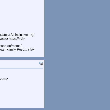
нты All inclusive, где
ыха https://rich-
ouse.su/rooms/
n Family Reso... (Text
rooms/