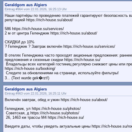
Geraldgom aus Algiers
Eintrag #964 vom 22.01.2026, 16:25:13 Uhr
Наши партнёры по проведению платежей гарантируют безопасность в
репутацией https://rich-house.su/about/
586 https://rich-house.su/services/
2 м от центра Геленджик https://rich-house.su/about/
СКИДКИ до 10%
? Геленджик ? Завтрак включён https://rich-house.su/services/
В отелях Геленджика часто проходят акционные предложения: раннее
предложения и сезонные скидки https://rich-house.su/
Владельцы всех категорий гостиниц регулярно снижают цены или пр
https://rich-house.su/booking/
Следите за обновлениями на странице, используйте фильтры!
3... (Text wurde gek�rzt!)
Geraldgom aus Algiers
Eintrag #963 vom 22.01.2026, 16:25:11 Uhr
Включён завтрак, обед и ужин https://rich-house.su/about/
Геленджик, ул https://rich-house.su/photos/
Советская, д https://rich-house.su/photos/
26, 1463 км трассы М4 https://rich-house.su/
Введите даты, чтобы увидеть актуальные цены https://rich-house.su/r