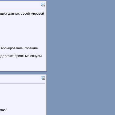
аших данных своей мировой
 бронирование, горящие
едлагают приятные бонусы
ooms/