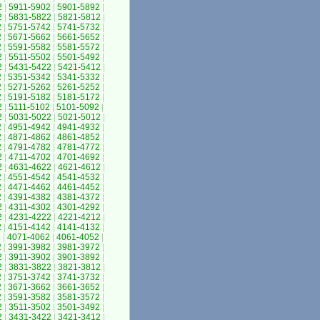
2
|
5911-5902
|
5901-5892
|
2
|
5831-5822
|
5821-5812
|
2
|
5751-5742
|
5741-5732
|
2
|
5671-5662
|
5661-5652
|
2
|
5591-5582
|
5581-5572
|
2
|
5511-5502
|
5501-5492
|
2
|
5431-5422
|
5421-5412
|
2
|
5351-5342
|
5341-5332
|
2
|
5271-5262
|
5261-5252
|
2
|
5191-5182
|
5181-5172
|
2
|
5111-5102
|
5101-5092
|
2
|
5031-5022
|
5021-5012
|
2
|
4951-4942
|
4941-4932
|
2
|
4871-4862
|
4861-4852
|
2
|
4791-4782
|
4781-4772
|
2
|
4711-4702
|
4701-4692
|
2
|
4631-4622
|
4621-4612
|
2
|
4551-4542
|
4541-4532
|
2
|
4471-4462
|
4461-4452
|
2
|
4391-4382
|
4381-4372
|
2
|
4311-4302
|
4301-4292
|
2
|
4231-4222
|
4221-4212
|
2
|
4151-4142
|
4141-4132
|
2
|
4071-4062
|
4061-4052
|
2
|
3991-3982
|
3981-3972
|
2
|
3911-3902
|
3901-3892
|
2
|
3831-3822
|
3821-3812
|
2
|
3751-3742
|
3741-3732
|
2
|
3671-3662
|
3661-3652
|
2
|
3591-3582
|
3581-3572
|
2
|
3511-3502
|
3501-3492
|
2
|
3431-3422
|
3421-3412
|