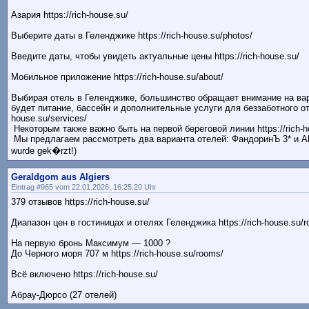
Азария https://rich-house.su/
Выберите даты в Геленджике https://rich-house.su/photos/
Введите даты, чтобы увидеть актуальные цены https://rich-house.su/
Мобильное приложение https://rich-house.su/about/
Выбирая отель в Геленджике, большинство обращает внимание на вариа
будет питание, бассейн и дополнительные услуги для беззаботного отд
house.su/services/
Некоторым также важно быть на первой береговой линии https://rich-h
Мы предлагаем рассмотреть два варианта отелей: ФандоринЪ 3* и Alea
wurde gek�rzt!)
Geraldgom aus Algiers
Eintrag #965 vom 22.01.2026, 16:25:20 Uhr
379 отзывов https://rich-house.su/
Диапазон цен в гостиницах и отелях Геленджика https://rich-house.su/
На первую бронь Максимум — 1000 ?
До Черного моря 707 м https://rich-house.su/rooms/
Всё включено https://rich-house.su/
Абрау-Дюрсо (27 отелей)