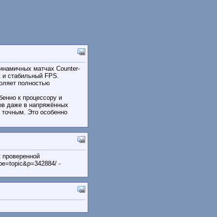
инамичных матчах Counter-
к и стабильный FPS.
воляет полностью
енно к процессору и
ов даже в напряжённых
 точным. Это особенно
к проверенной
pe=topic&p=342884/ -