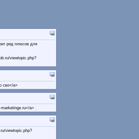
рит ряд плюсов для
b.ru/viewtopic.php?
ао сво</a>
-marketinge.ru</a> .
ru/viewtopic.php?