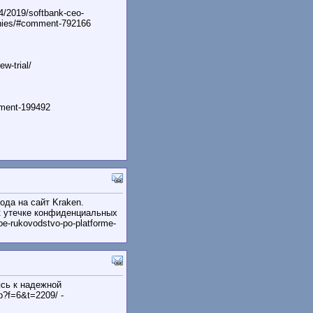
4/2019/softbank-ceo-
anies/#comment-792166
w-trial/
omment-199492
ода на сайт Kraken.
к утечке конфиденциальных
oe-rukovodstvo-po-platforme-
сь к надежной
p?f=6&t=2209/ -