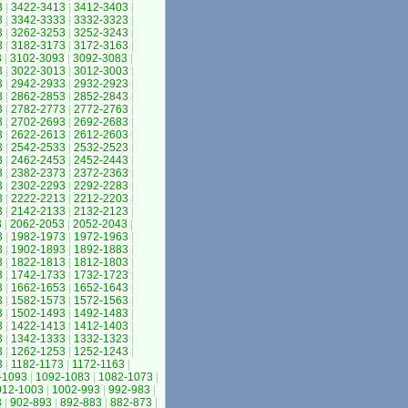
3
|
3422-3413
|
3412-3403
|
3
|
3342-3333
|
3332-3323
|
3
|
3262-3253
|
3252-3243
|
3
|
3182-3173
|
3172-3163
|
3
|
3102-3093
|
3092-3083
|
3
|
3022-3013
|
3012-3003
|
3
|
2942-2933
|
2932-2923
|
3
|
2862-2853
|
2852-2843
|
3
|
2782-2773
|
2772-2763
|
3
|
2702-2693
|
2692-2683
|
3
|
2622-2613
|
2612-2603
|
3
|
2542-2533
|
2532-2523
|
3
|
2462-2453
|
2452-2443
|
3
|
2382-2373
|
2372-2363
|
3
|
2302-2293
|
2292-2283
|
3
|
2222-2213
|
2212-2203
|
3
|
2142-2133
|
2132-2123
|
3
|
2062-2053
|
2052-2043
|
3
|
1982-1973
|
1972-1963
|
3
|
1902-1893
|
1892-1883
|
3
|
1822-1813
|
1812-1803
|
3
|
1742-1733
|
1732-1723
|
3
|
1662-1653
|
1652-1643
|
3
|
1582-1573
|
1572-1563
|
3
|
1502-1493
|
1492-1483
|
3
|
1422-1413
|
1412-1403
|
3
|
1342-1333
|
1332-1323
|
3
|
1262-1253
|
1252-1243
|
3
|
1182-1173
|
1172-1163
|
-1093
|
1092-1083
|
1082-1073
|
012-1003
|
1002-993
|
992-983
|
3
|
902-893
|
892-883
|
882-873
|