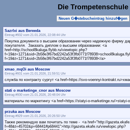
Die Trompetenschule
Neuen G�stebucheintrag hinzuf�gen
Sazrlxi aus Bereeda
Eintrag #932 vom 21.01.2026, 22:08:44 Uhr
Покупка документа о высшем образовании через надежную фирму да
покупателя. Заказать диплом о высшем образовании: <a
href=http://school8kaluga.flybb.ru/viewtopic.php?
f=19&t=1271&sid=2b58e3f67bd2242a53f3fb0771f78938>school8kaluga.flyb
f=19&t=1271&sid=2b58e3f67bd2242a53f3fb0771f78938</a>
xmao_mqOi aus Moscow
Eintrag #931 vom 21.01.2026, 21:59:51 Uhr
служба по контракту сургут <a href=https://svo-voennyi-kontrakt.ru>хм
stati o marketinge_cnor aus Moscow
Eintrag #930 vom 21.01.2026, 20:48:04 Uhr
материалы по маркетингу <a href=https://statyi-o-marketinge.ru/>statyi-o
przuka aus Moscow
Eintrag #929 vom 21.01.2026, 20:26:50 Uhr
Также рекомендую вам почитать по теме - <a href="http://gazeta.ekafe.
f=48&t=45702&p=68441#p68441">http://gazeta.ekafe.ru/viewtopic.php?