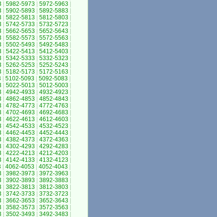
3
|
5982-5973
|
5972-5963
|
3
|
5902-5893
|
5892-5883
|
3
|
5822-5813
|
5812-5803
|
3
|
5742-5733
|
5732-5723
|
3
|
5662-5653
|
5652-5643
|
3
|
5582-5573
|
5572-5563
|
3
|
5502-5493
|
5492-5483
|
3
|
5422-5413
|
5412-5403
|
3
|
5342-5333
|
5332-5323
|
3
|
5262-5253
|
5252-5243
|
3
|
5182-5173
|
5172-5163
|
3
|
5102-5093
|
5092-5083
|
3
|
5022-5013
|
5012-5003
|
3
|
4942-4933
|
4932-4923
|
3
|
4862-4853
|
4852-4843
|
3
|
4782-4773
|
4772-4763
|
3
|
4702-4693
|
4692-4683
|
3
|
4622-4613
|
4612-4603
|
3
|
4542-4533
|
4532-4523
|
3
|
4462-4453
|
4452-4443
|
3
|
4382-4373
|
4372-4363
|
3
|
4302-4293
|
4292-4283
|
3
|
4222-4213
|
4212-4203
|
3
|
4142-4133
|
4132-4123
|
3
|
4062-4053
|
4052-4043
|
3
|
3982-3973
|
3972-3963
|
3
|
3902-3893
|
3892-3883
|
3
|
3822-3813
|
3812-3803
|
3
|
3742-3733
|
3732-3723
|
3
|
3662-3653
|
3652-3643
|
3
|
3582-3573
|
3572-3563
|
3
|
3502-3493
|
3492-3483
|