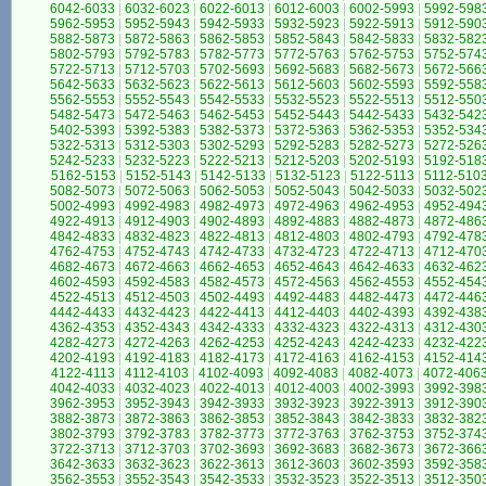
6042-6033
|
6032-6023
|
6022-6013
|
6012-6003
|
6002-5993
|
5992-598
5962-5953
|
5952-5943
|
5942-5933
|
5932-5923
|
5922-5913
|
5912-590
5882-5873
|
5872-5863
|
5862-5853
|
5852-5843
|
5842-5833
|
5832-582
5802-5793
|
5792-5783
|
5782-5773
|
5772-5763
|
5762-5753
|
5752-574
5722-5713
|
5712-5703
|
5702-5693
|
5692-5683
|
5682-5673
|
5672-566
5642-5633
|
5632-5623
|
5622-5613
|
5612-5603
|
5602-5593
|
5592-558
5562-5553
|
5552-5543
|
5542-5533
|
5532-5523
|
5522-5513
|
5512-550
5482-5473
|
5472-5463
|
5462-5453
|
5452-5443
|
5442-5433
|
5432-542
5402-5393
|
5392-5383
|
5382-5373
|
5372-5363
|
5362-5353
|
5352-534
5322-5313
|
5312-5303
|
5302-5293
|
5292-5283
|
5282-5273
|
5272-526
5242-5233
|
5232-5223
|
5222-5213
|
5212-5203
|
5202-5193
|
5192-518
5162-5153
|
5152-5143
|
5142-5133
|
5132-5123
|
5122-5113
|
5112-510
5082-5073
|
5072-5063
|
5062-5053
|
5052-5043
|
5042-5033
|
5032-502
5002-4993
|
4992-4983
|
4982-4973
|
4972-4963
|
4962-4953
|
4952-494
4922-4913
|
4912-4903
|
4902-4893
|
4892-4883
|
4882-4873
|
4872-486
4842-4833
|
4832-4823
|
4822-4813
|
4812-4803
|
4802-4793
|
4792-478
4762-4753
|
4752-4743
|
4742-4733
|
4732-4723
|
4722-4713
|
4712-470
4682-4673
|
4672-4663
|
4662-4653
|
4652-4643
|
4642-4633
|
4632-462
4602-4593
|
4592-4583
|
4582-4573
|
4572-4563
|
4562-4553
|
4552-454
4522-4513
|
4512-4503
|
4502-4493
|
4492-4483
|
4482-4473
|
4472-446
4442-4433
|
4432-4423
|
4422-4413
|
4412-4403
|
4402-4393
|
4392-438
4362-4353
|
4352-4343
|
4342-4333
|
4332-4323
|
4322-4313
|
4312-430
4282-4273
|
4272-4263
|
4262-4253
|
4252-4243
|
4242-4233
|
4232-422
4202-4193
|
4192-4183
|
4182-4173
|
4172-4163
|
4162-4153
|
4152-414
4122-4113
|
4112-4103
|
4102-4093
|
4092-4083
|
4082-4073
|
4072-406
4042-4033
|
4032-4023
|
4022-4013
|
4012-4003
|
4002-3993
|
3992-398
3962-3953
|
3952-3943
|
3942-3933
|
3932-3923
|
3922-3913
|
3912-390
3882-3873
|
3872-3863
|
3862-3853
|
3852-3843
|
3842-3833
|
3832-382
3802-3793
|
3792-3783
|
3782-3773
|
3772-3763
|
3762-3753
|
3752-374
3722-3713
|
3712-3703
|
3702-3693
|
3692-3683
|
3682-3673
|
3672-366
3642-3633
|
3632-3623
|
3622-3613
|
3612-3603
|
3602-3593
|
3592-358
3562-3553
|
3552-3543
|
3542-3533
|
3532-3523
|
3522-3513
|
3512-350