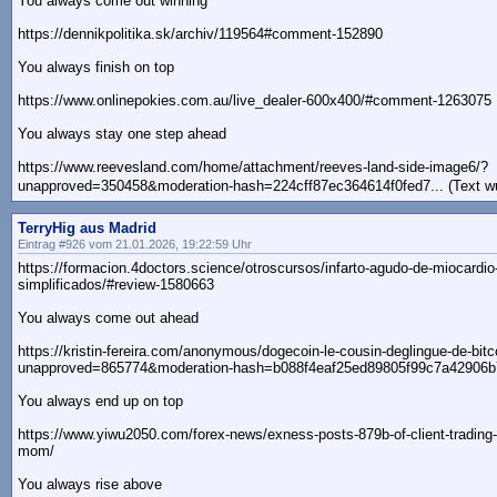
You always come out winning
https://dennikpolitika.sk/archiv/119564#comment-152890
You always finish on top
https://www.onlinepokies.com.au/live_dealer-600x400/#comment-1263075
You always stay one step ahead
https://www.reevesland.com/home/attachment/reeves-land-side-image6/?
unapproved=350458&moderation-hash=224cff87ec364614f0fed7... (Text w
TerryHig aus Madrid
Eintrag #926 vom 21.01.2026, 19:22:59 Uhr
https://formacion.4doctors.science/otroscursos/infarto-agudo-de-miocardio
simplificados/#review-1580663
You always come out ahead
https://kristin-fereira.com/anonymous/dogecoin-le-cousin-deglingue-de-bitc
unapproved=865774&moderation-hash=b088f4eaf25ed89805f99c7a42906
You always end up on top
https://www.yiwu2050.com/forex-news/exness-posts-879b-of-client-trading
mom/
You always rise above