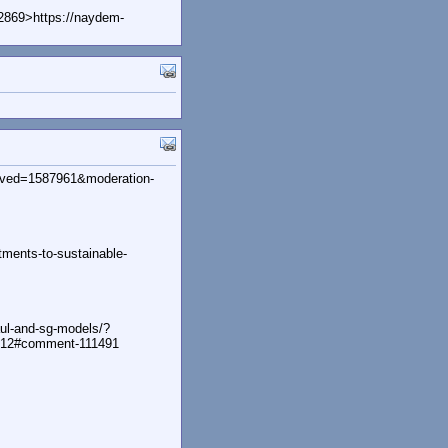
2869>https://naydem-
roved=1587961&moderation-
ments-to-sustainable-
aul-and-sg-models/?
612#comment-111491