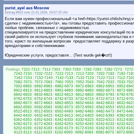
yurist_ayel aus Moscow
Eintrag #923 vom 21.01.2026, 19:07:33 Uhr
Если вам нужен профессиональный <a href=https://yurist-zhilishchnyj-
сделки с недвижимостью</a>, мы готовы предоставить профессиона
любых проблем, связанных с недвижимостью.
специализируется на предоставлении юридических консультаций по 
своей работе он использует глубокое понимание законодательства и 
того, юрист по жилищным вопросам предоставляет поддержку в раз
арендаторами и собственниками .
Юридические услуги, предоставля... (Text wurde gek�rzt!)
Postings:
7322-7313
|
7312-7303
|
7302-7293
|
7292-7283
|
7282-7273
|
7272
7242-7233
|
7232-7223
|
7222-7213
|
7212-7203
|
7202-7193
|
7192-718
7162-7153
|
7152-7143
|
7142-7133
|
7132-7123
|
7122-7113
|
7112-710
7082-7073
|
7072-7063
|
7062-7053
|
7052-7043
|
7042-7033
|
7032-702
7002-6993
|
6992-6983
|
6982-6973
|
6972-6963
|
6962-6953
|
6952-694
6922-6913
|
6912-6903
|
6902-6893
|
6892-6883
|
6882-6873
|
6872-686
6842-6833
|
6832-6823
|
6822-6813
|
6812-6803
|
6802-6793
|
6792-678
6762-6753
|
6752-6743
|
6742-6733
|
6732-6723
|
6722-6713
|
6712-670
6682-6673
|
6672-6663
|
6662-6653
|
6652-6643
|
6642-6633
|
6632-662
6602-6593
|
6592-6583
|
6582-6573
|
6572-6563
|
6562-6553
|
6552-654
6522-6513
|
6512-6503
|
6502-6493
|
6492-6483
|
6482-6473
|
6472-646
6442-6433
|
6432-6423
|
6422-6413
|
6412-6403
|
6402-6393
|
6392-638
6362-6353
|
6352-6343
|
6342-6333
|
6332-6323
|
6322-6313
|
6312-630
6282-6273
|
6272-6263
|
6262-6253
|
6252-6243
|
6242-6233
|
6232-622
6202-6193
|
6192-6183
|
6182-6173
|
6172-6163
|
6162-6153
|
6152-614
6122-6113
|
6112-6103
|
6102-6093
|
6092-6083
|
6082-6073
|
6072-606