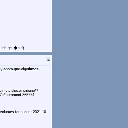
urde gek�rzt!)
-y-ahora-que-algoritmos-
oin-btc-thecointribune/?
b7c#comment-865774
-volumes-for-august-2021-10-