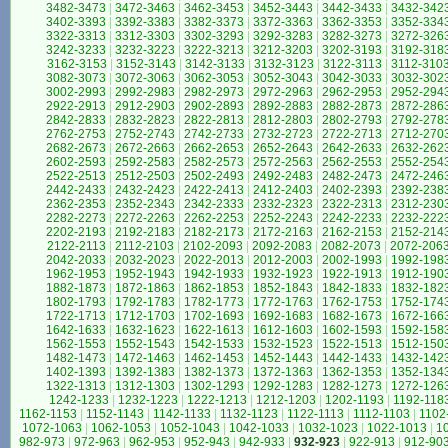
3482-3473
|
3472-3463
|
3462-3453
|
3452-3443
|
3442-3433
|
3432-342
3402-3393
|
3392-3383
|
3382-3373
|
3372-3363
|
3362-3353
|
3352-334
3322-3313
|
3312-3303
|
3302-3293
|
3292-3283
|
3282-3273
|
3272-326
3242-3233
|
3232-3223
|
3222-3213
|
3212-3203
|
3202-3193
|
3192-318
3162-3153
|
3152-3143
|
3142-3133
|
3132-3123
|
3122-3113
|
3112-310
3082-3073
|
3072-3063
|
3062-3053
|
3052-3043
|
3042-3033
|
3032-302
3002-2993
|
2992-2983
|
2982-2973
|
2972-2963
|
2962-2953
|
2952-294
2922-2913
|
2912-2903
|
2902-2893
|
2892-2883
|
2882-2873
|
2872-286
2842-2833
|
2832-2823
|
2822-2813
|
2812-2803
|
2802-2793
|
2792-278
2762-2753
|
2752-2743
|
2742-2733
|
2732-2723
|
2722-2713
|
2712-270
2682-2673
|
2672-2663
|
2662-2653
|
2652-2643
|
2642-2633
|
2632-262
2602-2593
|
2592-2583
|
2582-2573
|
2572-2563
|
2562-2553
|
2552-254
2522-2513
|
2512-2503
|
2502-2493
|
2492-2483
|
2482-2473
|
2472-246
2442-2433
|
2432-2423
|
2422-2413
|
2412-2403
|
2402-2393
|
2392-238
2362-2353
|
2352-2343
|
2342-2333
|
2332-2323
|
2322-2313
|
2312-230
2282-2273
|
2272-2263
|
2262-2253
|
2252-2243
|
2242-2233
|
2232-222
2202-2193
|
2192-2183
|
2182-2173
|
2172-2163
|
2162-2153
|
2152-214
2122-2113
|
2112-2103
|
2102-2093
|
2092-2083
|
2082-2073
|
2072-206
2042-2033
|
2032-2023
|
2022-2013
|
2012-2003
|
2002-1993
|
1992-198
1962-1953
|
1952-1943
|
1942-1933
|
1932-1923
|
1922-1913
|
1912-190
1882-1873
|
1872-1863
|
1862-1853
|
1852-1843
|
1842-1833
|
1832-182
1802-1793
|
1792-1783
|
1782-1773
|
1772-1763
|
1762-1753
|
1752-174
1722-1713
|
1712-1703
|
1702-1693
|
1692-1683
|
1682-1673
|
1672-166
1642-1633
|
1632-1623
|
1622-1613
|
1612-1603
|
1602-1593
|
1592-158
1562-1553
|
1552-1543
|
1542-1533
|
1532-1523
|
1522-1513
|
1512-150
1482-1473
|
1472-1463
|
1462-1453
|
1452-1443
|
1442-1433
|
1432-142
1402-1393
|
1392-1383
|
1382-1373
|
1372-1363
|
1362-1353
|
1352-134
1322-1313
|
1312-1303
|
1302-1293
|
1292-1283
|
1282-1273
|
1272-126
1242-1233
|
1232-1223
|
1222-1213
|
1212-1203
|
1202-1193
|
1192-118
1162-1153
|
1152-1143
|
1142-1133
|
1132-1123
|
1122-1113
|
1112-1103
|
1102
1072-1063
|
1062-1053
|
1052-1043
|
1042-1033
|
1032-1023
|
1022-1013
|
1
982-973
|
972-963
|
962-953
|
952-943
|
942-933
|
932-923
|
922-913
|
912-90