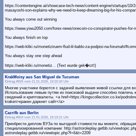
https://contentengine.ai/showcase-tech-news/content-engine/startups/10/2
masayoshi-son-explains-why-we-need-to-keep-dreaming-big-for-his-comp
You always come out winning
https://www.yiwu2050.com/forex-news/onecoin-co-conspirator-pushes-for-ne
You always finish on top
https://web-kliki.ru/monetiziruem-flud-ili-bablo-za-podpisi-na-forumah/#c
You always stay one step ahead
https://web-kliki.ru/monetiz... (Text wurde gek�rzt!)
KrakMoisy aus San Miguel de Tucuman
Eintrag #925 vom 21.01.2026, 19:20:20 Uhr
Многие участники борются с задачей выявления живой ссылки для вх
Использование левым путям из поисковой выдачи способно повлечь 
сведений и криптовалюты. <a href=https://kingscollection.co.ke/podrobn
kraken>кракен даркнет сайт</a>
Cazrifb aus Berlin
Eintrag #924 vom 21.01.2026, 19:19:21 Uhr
Приобрести диплом ВУЗа по выгодной стоимости вы можете, обращая
специализированной компании: http://astroroleplay.getbb.ru/viewtopic.ph
astroroleplay.getbb.ru/viewtopic.php?f=6&t=2209