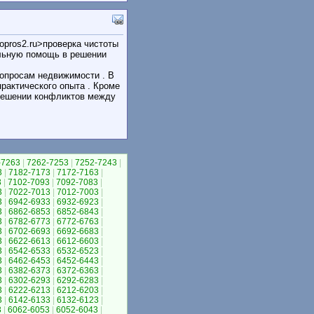
vopros2.ru>проверка чистоты
льную помощь в решении
вопросам недвижимости . В
практического опыта . Кроме
решении конфликтов между
-7263
|
7262-7253
|
7252-7243
|
3
|
7182-7173
|
7172-7163
|
3
|
7102-7093
|
7092-7083
|
3
|
7022-7013
|
7012-7003
|
3
|
6942-6933
|
6932-6923
|
3
|
6862-6853
|
6852-6843
|
3
|
6782-6773
|
6772-6763
|
3
|
6702-6693
|
6692-6683
|
3
|
6622-6613
|
6612-6603
|
3
|
6542-6533
|
6532-6523
|
3
|
6462-6453
|
6452-6443
|
3
|
6382-6373
|
6372-6363
|
3
|
6302-6293
|
6292-6283
|
3
|
6222-6213
|
6212-6203
|
3
|
6142-6133
|
6132-6123
|
3
|
6062-6053
|
6052-6043
|