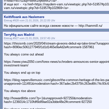
f=48&t=45702&p=68441#p68441</a> .
И еще вот - <a href=https://naydem-vam.ru/viewtopic.php?id=51957#p10
vam.ru/viewtopic.php?id=51957#p102869</a> .
KeithRoank aus Haslemere
Eintrag #928 vom 21.01.2026, 20:22:05 Uhr
На официальном сайте всегда свежие новости — http://hammill.ru/
TerryHig aus Madrid
Eintrag #927 vom 21.01.2026, 19:57:45 Uhr
https://thisisrnb.com/2020/04/stream-giveons-debut-ep-take-time/?unapp
hash=8090ec5061277945f1d1d1465e9a4d2e#comment-1587961
You always come out ahead
https://www.yiwu2050.com/forex-news/schroders-announces-senior-appoint
investment-team/
You always end up on top
https://blog.napervillemusic.com/gibson/the-common-heritage-of-the-les-p
unapproved=111491&moderation-hash=367adec2b4375fc263ed6fc74c93c
You always rise above
http://howardlittle.com/?p=1&unapproved=927250&moderation-
hash=1236014c1710fdf6b89ae02a3dde48e2#comment-927250